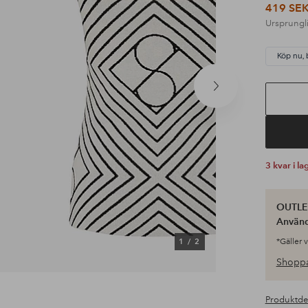
419 SE
Ursprungli
Köp nu, 
Nästa
produkt
3 kvar i la
OUTLET
Använ
1
/
2
*Gäller 
Shoppa
Produktde