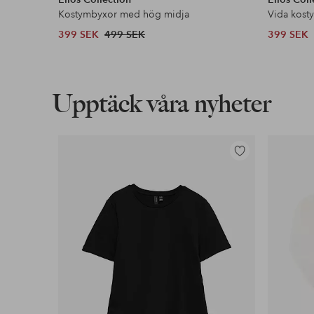
Kostymbyxor med hög midja
Vida kost
399 SEK
499 SEK
399 SEK
Upptäck våra nyheter
Lägg
till
i
favoriter