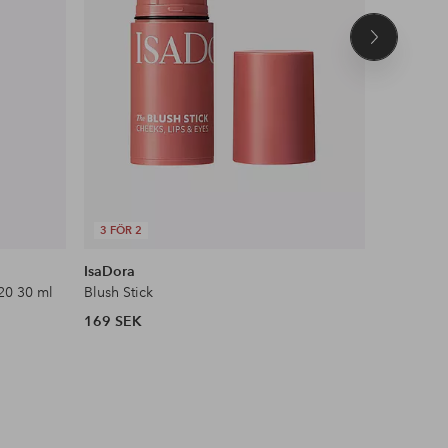
Nästa
produkt
3 FÖR 2
DEAL
IsaDora
Maybelli
20 30 ml
Blush Stick
Face Stud
169 SEK
104 SEK