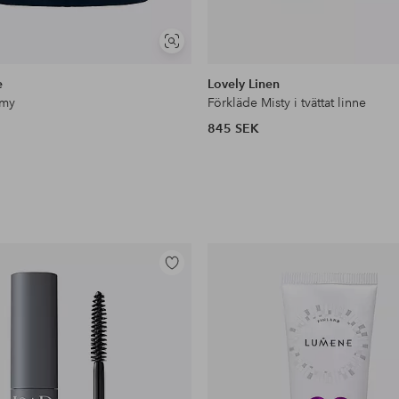
Visa
liknande
e
Lovely Linen
mmy
Förkläde Misty i tvättat linne
845 SEK
Lägg
till
i
favoriter