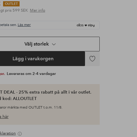
K
OUTLET
gt pris
599 SEK
Mer info
betala sen.
Läs mer
Välj storlek
Lägg i varukorgen
Lägg
till
ger.
Levereras om 2-4 vardagar
i
favoriter
 DEAL - 25% extra rabatt på allt i vår outlet.
d kod: ALLOUTLET
varor märkta med OUTLET t.o.m. 11/8.
 här
klaration