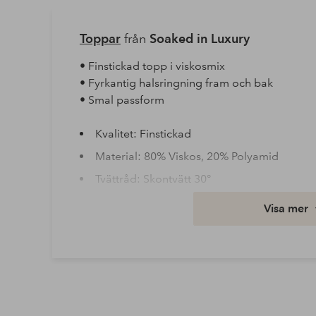
Toppar
från
Soaked in Luxury
• Finstickad topp i viskosmix
• Fyrkantig halsringning fram och bak
• Smal passform
Kvalitet: Finstickad
Material: 80% Viskos, 20% Polyamid
Tvättråd: Skontvätt 30°
Ärmlängd: Utan ärm
Visa mer
Artikelnummer: 1789818-01-M
Ladda ner högupplöst bild
Fri frakt