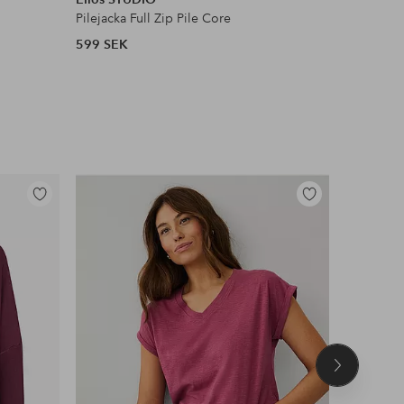
Pilejacka Full Zip Pile Core
Lash Sens
599 SEK
132 SEK
Lägg
Lägg
till
till
i
i
favoriter
favoriter
Nästa
produkt