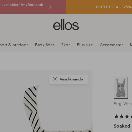
r av möbler!
Använd kod:
OUTLETDEAL -
25% e
Ellos
logotyp
-
gå
port & outdoor
Badkläder
Skor
Plus size
Accessoarer
till
förstasidan
Visa liknande
Färg: Whi
Soaked 