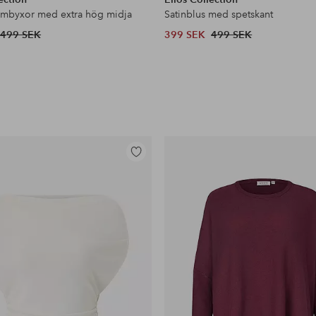
ymbyxor med extra hög midja
Satinblus med spetskant
499 SEK
399 SEK
499 SEK
Lägg
till
i
favoriter