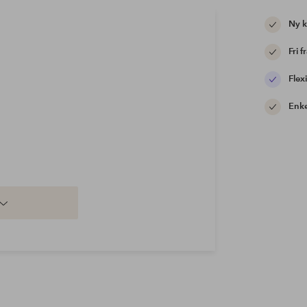
Ny 
Fri f
Flexi
Enke