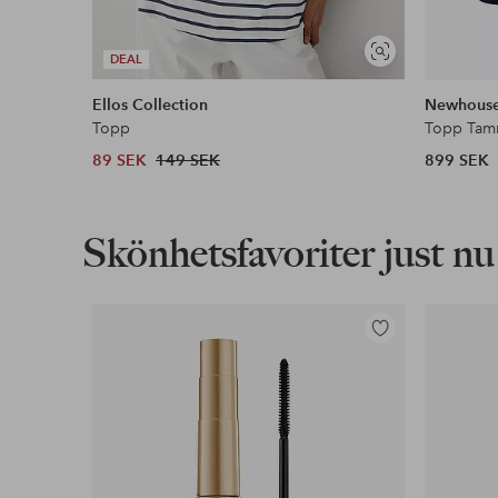
Visa
DEAL
liknande
Ellos Collection
Newhous
Topp
Topp Ta
89 SEK
149 SEK
899 SEK
Skönhetsfavoriter just nu
Lägg
till
i
favoriter