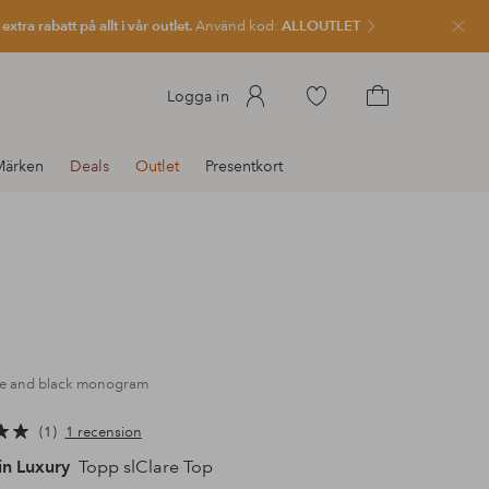
xtra rabatt på allt i vår outlet.
Använd kod:
ALLOUTLET
Stän
Gå
Logga in
till
Gå
favoritmarkerade
till
Märken
Deals
Outlet
Presentkort
produkter
kundvagnen
te and black monogram
1
1 recension
in Luxury
Topp slClare Top