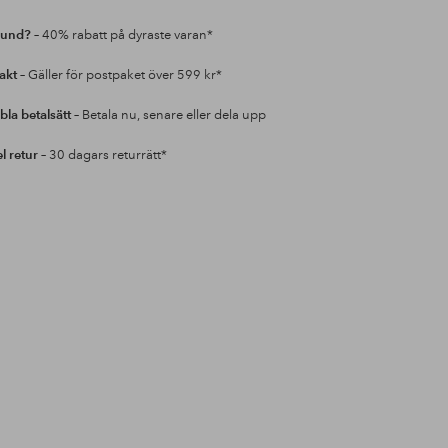
kund?
– 40% rabatt på dyraste varan*
rakt
– Gäller för postpaket över 599 kr*
bla betalsätt
– Betala nu, senare eller dela upp
l retur
– 30 dagars returrätt*