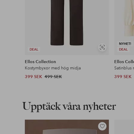
NYHET!
Visa
DEAL
DEAL
liknande
Ellos Collection
Ellos Coll
Kostymbyxor med hög midja
Satinblus
399 SEK
499 SEK
399 SEK
Upptäck våra nyheter
Lägg