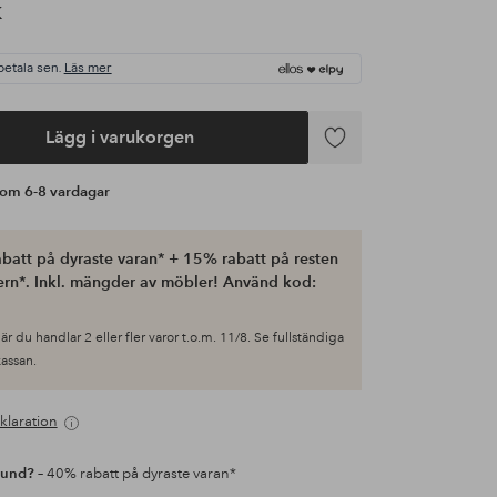
K
betala sen.
Läs mer
Lägg i varukorgen
Lägg
till
s om 6-8 vardagar
i
favoriter
batt på dyraste varan* + 15% rabatt på resten
ern*. Inkl. mängder av möbler! Använd kod:
är du handlar 2 eller fler varor t.o.m. 11/8. Se fullständiga
 kassan.
klaration
kund?
– 40% rabatt på dyraste varan*