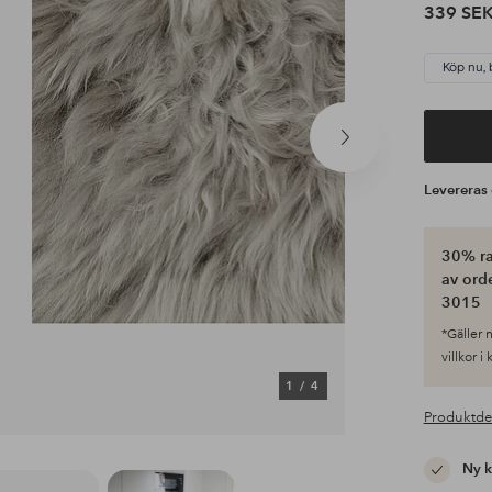
339 SE
Köp nu, 
Nästa
produkt
Leverera
30% ra
av ord
3015
*Gäller n
villkor i
1
/
4
Produktde
Ny 