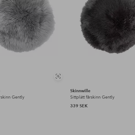
Visa
liknande
e
Skinnwille
årskinn Gently
Sittplätt fårskinn Gently
339 SEK