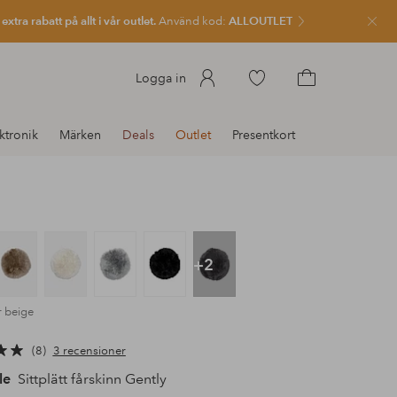
xtra rabatt på allt i vår outlet.
Använd kod:
ALLOUTLET
Stän
Gå
Logga in
till
Gå
favoritmarkerade
till
ktronik
Märken
Deals
Outlet
Presentkort
produkter
kundvagnen
+2
r beige
8
3 recensioner
le
Sittplätt fårskinn Gently