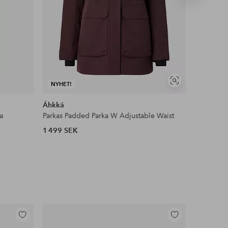
produkt
Visa
NYHET!
liknande
Áhkká
Ellos ST
a
Parkas Padded Parka W Adjustable Waist
Pilejacka 
1 499 SEK
599 SEK
Lägg
Lägg