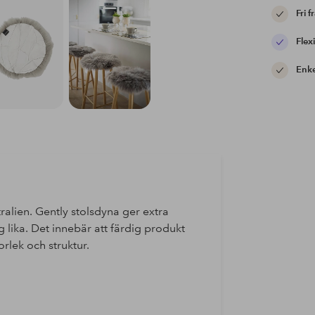
Fri f
Flexi
Enke
stralien. Gently stolsdyna ger extra
rig lika. Det innebär att färdig produkt
orlek och struktur.