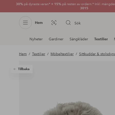
30%
på dyraste varan*
+ 15%
på resten av ordern.* Inkl. mängde
3015
Hem
Sök
Bildsök
Avdelnings
Nyheter
Gardiner
Sängkläder
Textilier
navigation
Hem
Textilier
Möbeltextilier
Sittkuddar & stolsdyn
Tillbaka