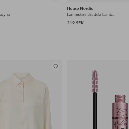
liknande
House Nordic
lsdyna
Lammskinnskudde Lamba
219 SEK
Lägg
till
i
favoriter