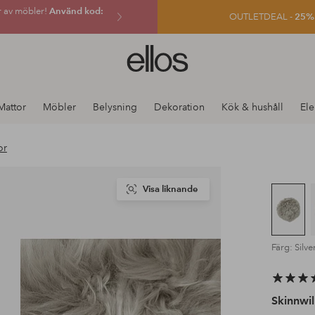
r av möbler!
Använd kod:
OUTLETDEAL -
25% e
Ellos
logotyp
-
gå
Mattor
Möbler
Belysning
Dekoration
Kök & hushåll
Ele
till
förstasidan
or
Visa liknande
Färg: Silve
Skinnwil