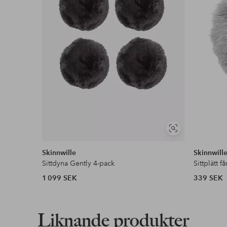
Visa
liknande
Skinnwille
Skinnwill
Sittdyna Gently 4-pack
Sittplätt f
1 099 SEK
339 SEK
Liknande produkter