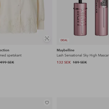
Visa
DEAL
liknande
ection
Maybelline
 med spetskant
Lash Sensational Sky High Mascar
499 SEK
132 SEK
189 SEK
Lägg