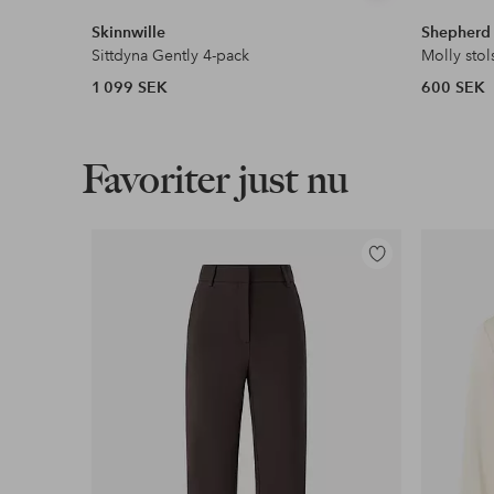
liknande
Skinnwille
Shepherd
Sittdyna Gently 4-pack
Molly sto
1 099 SEK
600 SEK
Favoriter just nu
Lägg
till
i
favoriter