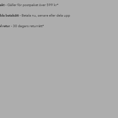
rakt
– Gäller för postpaket över 599 kr*
bla betalsätt
– Betala nu, senare eller dela upp
l retur
– 30 dagars returrätt*