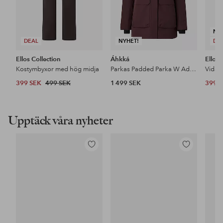
NY
DEAL
NYHET!
DE
Ellos Collection
Áhkká
Ellos 
Kostymbyxor med hög midja
Parkas Padded Parka W Adjustable Waist
399 SEK
499 SEK
1 499 SEK
399 
Upptäck våra nyheter
Lägg
Lägg
till
till
i
i
favoriter
favoriter