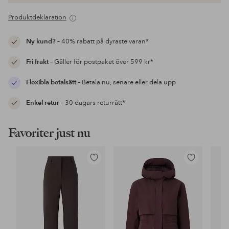
Produktdeklaration
Ny kund?
– 40% rabatt på dyraste varan*
Fri frakt
– Gäller för postpaket över 599 kr*
Flexibla betalsätt
– Betala nu, senare eller dela upp
Enkel retur
– 30 dagars returrätt*
Favoriter just nu
Lägg
Lägg
till
till
i
i
favoriter
favoriter