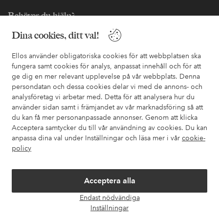
Behöver du hjälp?
Dina cookies, ditt val!
I vår FAQ hittar du svaren på de vanligaste frågorna. Här finns
också information om hur du enklast kontaktar oss.
Ellos använder obligatoriska cookies för att webbplatsen ska
fungera samt cookies för analys, anpassat innehåll och för att
Kundservice
Beställning
Betalsätt
Leveran
ge dig en mer relevant upplevelse på vår webbplats. Denna
persondatan och dessa cookies delar vi med de annons- och
analysföretag vi arbetar med. Detta för att analysera hur du
använder sidan samt i främjandet av vår marknadsföring så att
Mina sidor
du kan få mer personanpassade annonser. Genom att klicka
Acceptera samtycker du till vår användning av cookies. Du kan
Om Ellos
anpassa dina val under Inställningar och läsa mer i vår
cookie-
policy
Våra tjänster
Acceptera alla
Villkor
Endast nödvändiga
Öpp
Inställningar
chatt