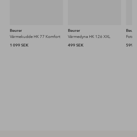
Beurer
Beurer
Beure
Värmekudde HK 77 Komfort
Värmedyna HK 126 XXL
1 099 SEK
499 SEK
599 