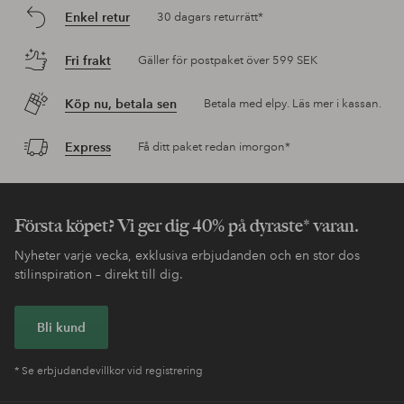
Enkel retur
30 dagars returrätt*
Fri frakt
Gäller för postpaket över 599 SEK
Köp nu, betala sen
Betala med elpy. Läs mer i kassan.
Express
Få ditt paket redan imorgon*
Första köpet? Vi ger dig 40% på dyraste* varan.
Nyheter varje vecka, exklusiva erbjudanden och en stor dos
stilinspiration – direkt till dig.
Bli kund
* Se erbjudandevillkor vid registrering