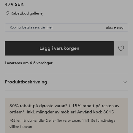
479 SEK
Rabattkod gäller ej
Köp nu, betala sen.
Läs mer
Lägg i varukorgen
Lägg
till
Levereras om 4-6 vardagar
i
favoriter
Produktbeskrivning
30% rabatt på dyraste varan* + 15% rabatt på resten av
ordern*. Inkl. mängder av möbler! Använd kod: 3015
*Gäller när du handlar 2 eller fler varor t.o.m. 11/8. Se fullständiga
villkor i kassan.