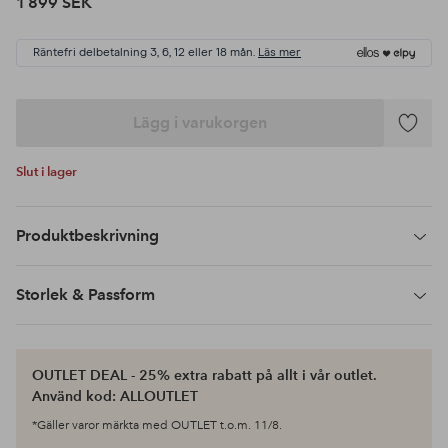
1 899 SEK
Räntefri delbetalning 3, 6, 12 eller 18 mån.
Läs mer
Lägg i varukorgen
Lägg
till
Slut i lager
i
favoriter
Produktbeskrivning
Storlek & Passform
OUTLET DEAL - 25% extra rabatt på allt i vår outlet.
Använd kod: ALLOUTLET
*Gäller varor märkta med OUTLET t.o.m. 11/8.