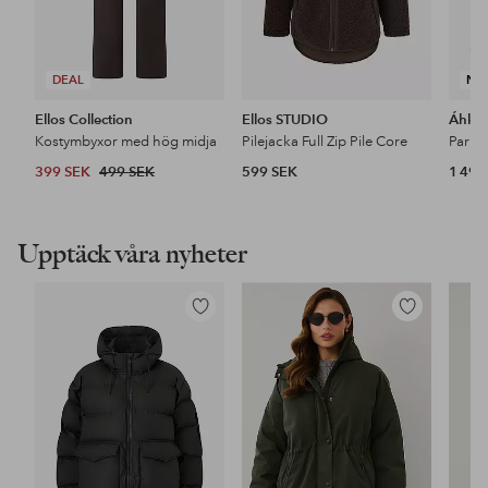
DEAL
NY
Ellos Collection
Ellos STUDIO
Áhkk
Kostymbyxor med hög midja
Pilejacka Full Zip Pile Core
399 SEK
499 SEK
599 SEK
1 499
Upptäck våra nyheter
Lägg
Lägg
till
till
i
i
favoriter
favoriter