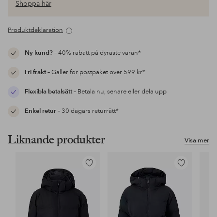
Shoppa här
Produktdeklaration
Ny kund?
– 40% rabatt på dyraste varan*
Fri frakt
– Gäller för postpaket över 599 kr*
Flexibla betalsätt
– Betala nu, senare eller dela upp
Enkel retur
– 30 dagars returrätt*
Liknande produkter
Visa mer
Lägg
Lägg
till
till
i
i
favoriter
favoriter