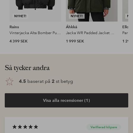
NYHET!
NYHET!
NY
Rains
Áhkká
Ellos
Vinterjacka Alta Bomber Puffer Jacket W3t3
Jacka WR Padded Jacket W Adjustabel
Parka
4 399 SEK
1 999 SEK
1 299
Så tycker andra
4.5
baserat på
2
st betyg
Visa alla recensioner (1)
Verifierad köpare