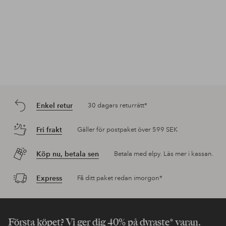
Enkel retur
30 dagars returrätt*
Fri frakt
Gäller för postpaket över 599 SEK
Köp nu, betala sen
Betala med elpy. Läs mer i kassan.
Express
Få ditt paket redan imorgon*
Första köpet? Vi ger dig 40% på dyraste* varan.