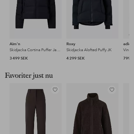
Aim'n
Roxy
adida
Skidjacka Cortina Puffer Jacket
Skidjacka Alofted Puffy JK
Vindj
3 499 SEK
4 299 SEK
799 
Favoriter just nu
Lägg
Lägg
till
till
i
i
favoriter
favoriter