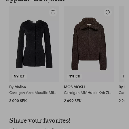
Lägg
Lägg
till
till
i
i
favoriter
favoriter
NYHET!
NYHET!
NY
By Malina
MOS MOSH
By Ma
Cardigan Azra Metallic Milano Knitted Cardigan
Cardigan MMHulda Knit Zip Cardigan
3 000 SEK
2 699 SEK
2 200
Share your favorites!