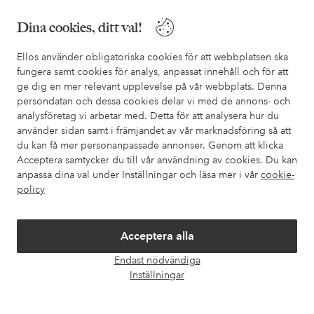
Behöver du hjälp?
Dina cookies, ditt val!
I vår FAQ hittar du svaren på de vanligaste frågorna. Här finns
Ellos använder obligatoriska cookies för att webbplatsen ska
också information om hur du enklast kontaktar oss.
fungera samt cookies för analys, anpassat innehåll och för att
ge dig en mer relevant upplevelse på vår webbplats. Denna
Kundservice
Beställning
Betalsätt
Leveran
persondatan och dessa cookies delar vi med de annons- och
analysföretag vi arbetar med. Detta för att analysera hur du
använder sidan samt i främjandet av vår marknadsföring så att
du kan få mer personanpassade annonser. Genom att klicka
Mina sidor
Acceptera samtycker du till vår användning av cookies. Du kan
anpassa dina val under Inställningar och läsa mer i vår
cookie-
policy
Om Ellos
Våra tjänster
Acceptera alla
Endast nödvändiga
Öpp
Villkor
Inställningar
chatt
Vänner