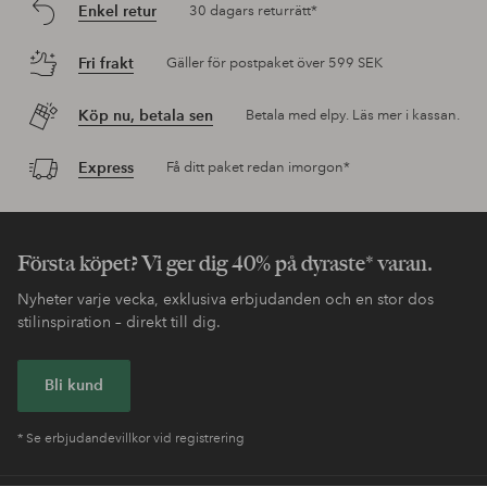
Enkel retur
30 dagars returrätt*
Fri frakt
Gäller för postpaket över 599 SEK
Köp nu, betala sen
Betala med elpy. Läs mer i kassan.
Express
Få ditt paket redan imorgon*
Första köpet? Vi ger dig 40% på dyraste* varan.
Nyheter varje vecka, exklusiva erbjudanden och en stor dos
stilinspiration – direkt till dig.
Bli kund
* Se erbjudandevillkor vid registrering