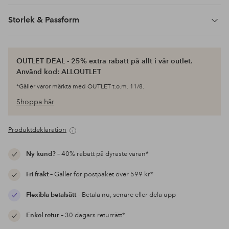
Storlek & Passform
OUTLET DEAL - 25% extra rabatt på allt i vår outlet.
Använd kod: ALLOUTLET
*Gäller varor märkta med OUTLET t.o.m. 11/8.
Shoppa här
Produktdeklaration
Ny kund?
– 40% rabatt på dyraste varan*
Fri frakt
– Gäller för postpaket över 599 kr*
Flexibla betalsätt
– Betala nu, senare eller dela upp
Enkel retur
– 30 dagars returrätt*