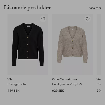
Liknande produkter
Visa mer
Lägg
Lägg
till
till
i
i
favoriter
favoriter
Vila
Only Carmakoma
Vero
Cardigan viRil
Cardigan carZoey L/S
449 SEK
629 SEK
299 