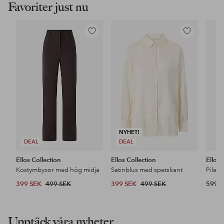
Favoriter just nu
Lägg
Lägg
till
till
i
i
favoriter
favoriter
NYHET!
DEAL
DEAL
Ellos Collection
Ellos Collection
Ellos
Kostymbyxor med hög midja
Satinblus med spetskant
Pileja
399 SEK
499 SEK
399 SEK
499 SEK
599 
Upptäck våra nyheter