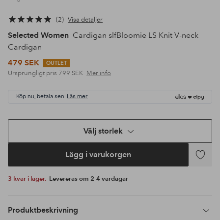
2
Visa detaljer
Selected Women
Cardigan slfBloomie LS Knit V-neck
Cardigan
479 SEK
OUTLET
Ursprungligt pris
799 SEK
Mer info
Köp nu, betala sen.
Läs mer
Välj storlek
Lägg i varukorgen
Lägg
till
3 kvar i lager.
Levereras om 2-4 vardagar
i
favoriter
Produktbeskrivning