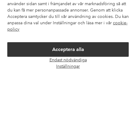
använder sidan samt i främjandet av vår marknadsföring så att
Våra tjänster
du kan få mer personanpassade annonser. Genom att klicka
Acceptera samtycker du till vår användning av cookies. Du kan
Villkor
anpassa dina val under Inställningar och läsa mer i vår
cookie-
policy
Vänner
Acceptera alla
Endast nödvändiga
Öpp
Inställningar
chatt
Säkra betalningar - Betala direkt eller dela upp
Vill du veta mer om
våra betalalternativ
?
elpy
elpy
Sverige - Välj land