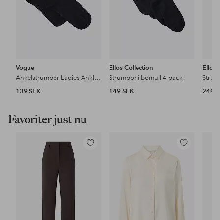
Vogue
Ellos Collection
Ellos 
Ankelstrumpor Ladies Anklesock 2-pack
Strumpor i bomull 4-pack
Strum
139 SEK
149 SEK
249 
Favoriter just nu
Lägg
Lägg
till
till
i
i
favoriter
favoriter