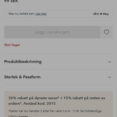
99 SEK
Köp nu, betala sen.
Läs mer
Lägg i varukorgen
Lägg
till
Slut i lager
i
favoriter
Produktbeskrivning
Storlek & Passform
30% rabatt på dyraste varan* + 15% rabatt på resten av
ordern*. Använd kod: 3015
*Gäller när du handlar 2 eller fler varor t.o.m. 11/8. Se fullständiga
villkor i kassan.