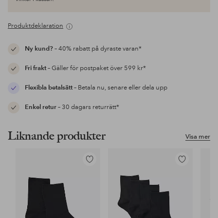
Produktdeklaration
Ny kund?
– 40% rabatt på dyraste varan*
Fri frakt
– Gäller för postpaket över 599 kr*
Flexibla betalsätt
– Betala nu, senare eller dela upp
Enkel retur
– 30 dagars returrätt*
Liknande produkter
Visa mer
Lägg
Lägg
till
till
i
i
favoriter
favoriter