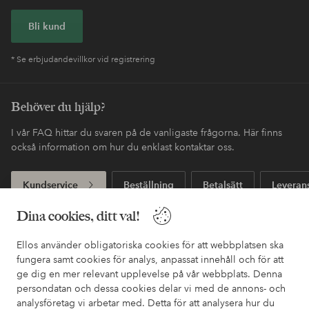
Bli kund
* Se erbjudandevillkor vid registrering
Behöver du hjälp?
I vår FAQ hittar du svaren på de vanligaste frågorna. Här finns
också information om hur du enklast kontaktar oss.
Kundservice
Beställning
Betalsätt
Leveran
Dina cookies, ditt val!
Mina sidor
Ellos använder obligatoriska cookies för att webbplatsen ska
fungera samt cookies för analys, anpassat innehåll och för att
ge dig en mer relevant upplevelse på vår webbplats. Denna
Om Ellos
persondatan och dessa cookies delar vi med de annons- och
analysföretag vi arbetar med. Detta för att analysera hur du