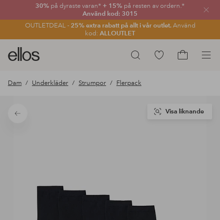
30%
på dyraste varan*
+ 15%
på resten av ordern.*
Stän
Använd kod: 3015
OUTLETDEAL -
25% extra rabatt på allt i vår outlet.
Använd
kod:
ALLOUTLET
Ellos
Gå
Sök
logotyp
till
Gå
-
favoritmarkerade
till
Dam
Underkläder
Strumpor
Flerpack
gå
produkter
kundvagne
till
förstasidan
Visa liknande
Tillbaka