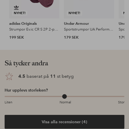
NYHET!
NYHET!
NY
adidas Originals
Under Armour
Unde
Strumpor Ev.ic CR S 2P 2-pack
Sportstrumpor UA Performance Cotton 3-pack
199 SEK
179 SEK
179 
Så tycker andra
4.5
baserat på
11
st betyg
Hur upplevs storleken?
Liten
Normal
Stor
Visa alla recensioner (4)