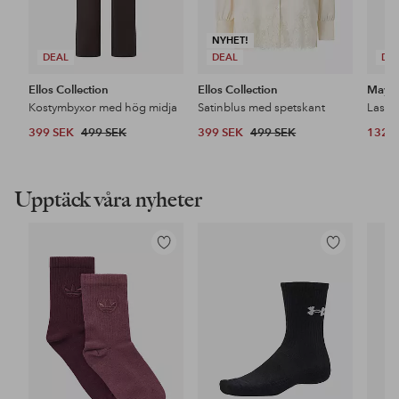
NYHET!
DEAL
DEAL
DE
Ellos Collection
Ellos Collection
Maybe
Kostymbyxor med hög midja
Satinblus med spetskant
399 SEK
499 SEK
399 SEK
499 SEK
132 
Upptäck våra nyheter
Lägg
Lägg
till
till
i
i
favoriter
favoriter