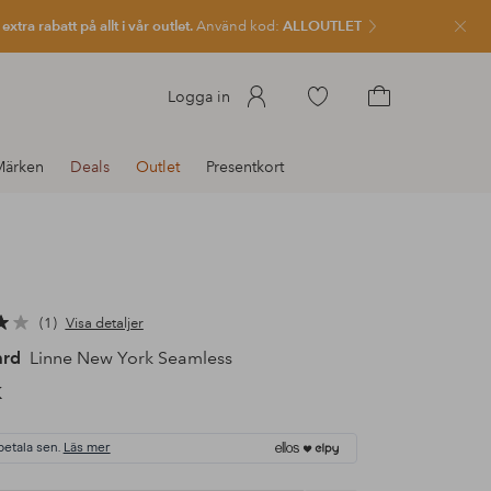
xtra rabatt på allt i vår outlet.
Använd kod:
ALLOUTLET
Stän
Gå
Logga in
till
Gå
favoritmarkerade
till
Märken
Deals
Outlet
Presentkort
produkter
kundvagnen
1
Visa detaljer
ard
Linne New York Seamless
K
betala sen.
Läs mer