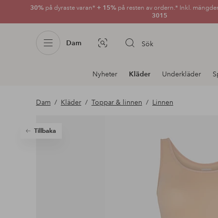
30%
på dyraste varan*
+ 15%
på resten av ordern.* Inkl. mängde
3015
Dam
Sök
Bildsök
Avdelnings
Nyheter
Kläder
Underkläder
S
navigation
Dam
Kläder
Toppar & linnen
Linnen
Tillbaka