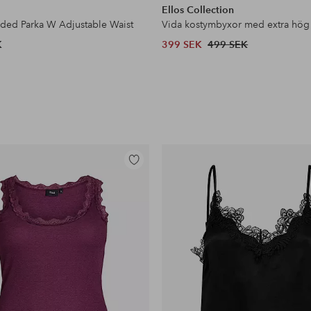
Ellos Collection
dded Parka W Adjustable Waist
Vida kostymbyxor med extra hög
K
399 SEK
499 SEK
Lägg
till
i
favoriter