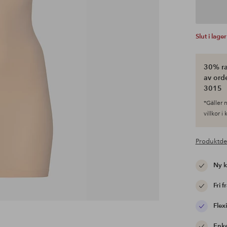
Slut i lager
30% ra
av ord
3015
*Gäller n
villkor i
Produktde
Ny 
Fri f
Flexi
Enke