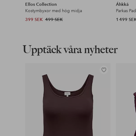
Ellos Collection
Áhkká
Kostymbyxor med hög midja
Parkas Pa
399 SEK
499 SEK
1 499 SE
Upptäck våra nyheter
Lägg
till
i
favoriter