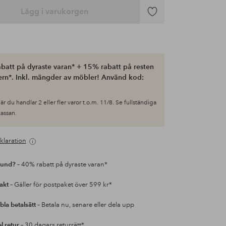
Lägg i varukorgen
Lägg
till
i
favoriter
batt på dyraste varan* + 15% rabatt på resten
ern*. Inkl. mängder av möbler! Använd kod:
är du handlar 2 eller fler varor t.o.m. 11/8. Se fullständiga
 kassan.
klaration
kund?
– 40% rabatt på dyraste varan*
rakt
– Gäller för postpaket över 599 kr*
bla betalsätt
– Betala nu, senare eller dela upp
l retur
– 30 dagars returrätt*