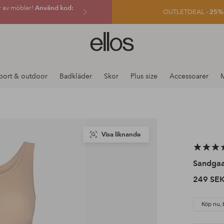
r av möbler!
Använd kod:
OUTLETDEAL -
25% e
Ellos
logotyp
-
gå
port & outdoor
Badkläder
Skor
Plus size
Accessoarer
till
förstasidan
Visa liknande
Sandga
249 SE
Köp nu, 