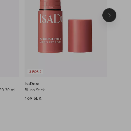
Nästa
produkt
3 FÖR 2
DEAL
IsaDora
Maybelli
20 30 ml
Blush Stick
Face Stud
169 SEK
104 SEK