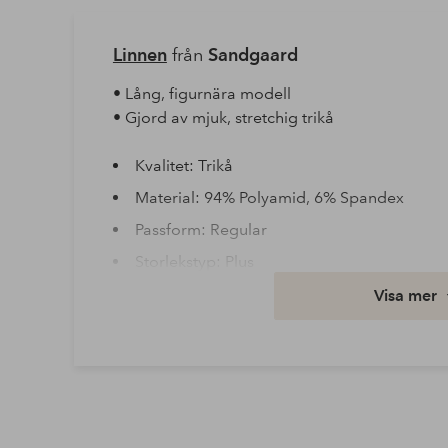
Linnen
från
Sandgaard
• Lång, figurnära modell
• Gjord av mjuk, stretchig trikå
Kvalitet: Trikå
Material: 94% Polyamid, 6% Spandex
Passform: Regular
Storlekstyp: Plus
Tvättråd: Skontvätt 40°
Visa mer
Artikelnummer: 1676594-02-XSS
Ladda ner högupplöst bild
Fri frakt