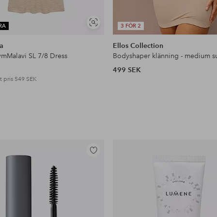
Visa
RA
3 FÖR 2
liknande
a
Ellos Collection
vmMalavi SL 7/8 Dress
Bodyshaper klänning - medium s
499 SEK
t pris
549 SEK
Lägg
till
i
favoriter