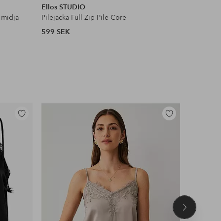
Ellos STUDIO
Ellos Col
 midja
Pilejacka Full Zip Pile Core
Satinblus
599 SEK
399 SEK
Lägg
Lägg
till
till
i
i
favoriter
favoriter
Nästa