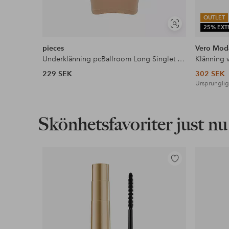
OUTLET
Visa
25% EXT
liknande
pieces
Vero Mod
Underklänning pcBallroom Long Singlet BC
Klänning 
229 SEK
302 SEK
Ursprunglig
Skönhetsfavoriter just nu
Lägg
till
i
favoriter