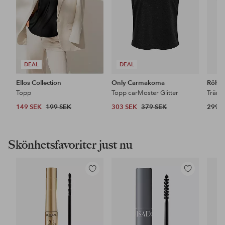
DEAL
DEAL
Ellos Collection
Only Carmakoma
Röhni
Topp
Topp carMoster Glitter
Träni
149 SEK
199 SEK
303 SEK
379 SEK
299 
Skönhetsfavoriter just nu
Lägg
Lägg
till
till
i
i
favoriter
favoriter