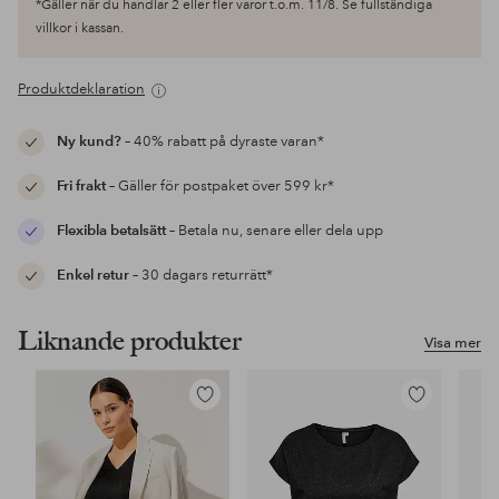
*Gäller när du handlar 2 eller fler varor t.o.m. 11/8. Se fullständiga
villkor i kassan.
Produktdeklaration
Ny kund?
– 40% rabatt på dyraste varan*
Fri frakt
– Gäller för postpaket över 599 kr*
Flexibla betalsätt
– Betala nu, senare eller dela upp
Enkel retur
– 30 dagars returrätt*
Liknande produkter
Visa mer
Lägg
Lägg
till
till
i
i
favoriter
favoriter