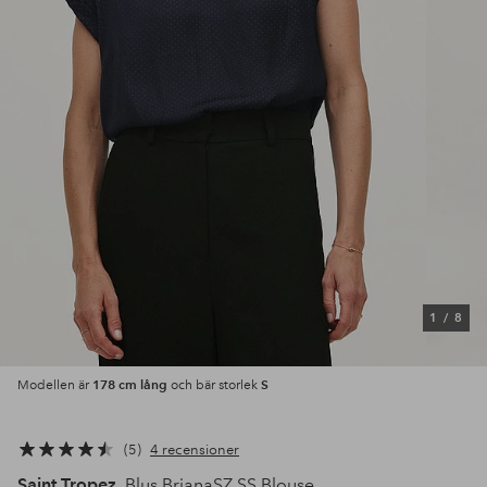
1
/
8
178 cm lång
S
Modellen är
och bär storlek
5
4 recensioner
Saint Tropez
Blus BrianaSZ SS Blouse