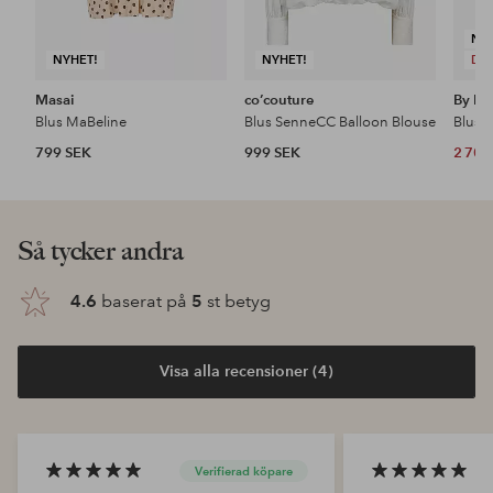
NY
NYHET!
NYHET!
DE
Masai
co’couture
By Ma
Blus MaBeline
Blus SenneCC Balloon Blouse
799 SEK
999 SEK
2 700
Så tycker andra
4.6
baserat på
5
st betyg
Visa alla recensioner (4)
Verifierad köpare