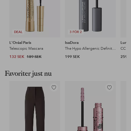
DEAL
3 FÖR 2
L'Oréal Paris
IsaDora
Lume
Telescopic Mascara
The Hypo Allergenic Definition Mascara
132 SEK
189 SEK
199 SEK
259 
Favoriter just nu
Lägg
Lägg
till
till
i
i
favoriter
favoriter