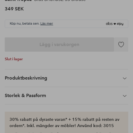
349 SEK
Köp nu, betala sen.
Läs mer
Lägg i varukorgen
Lägg
till
Slut i lager
i
favoriter
Produktbeskrivning
Storlek & Passform
30% rabatt på dyraste varan* + 15% rabatt på resten av
ordern*. Inkl. mängder av möbler! Använd kod: 3015