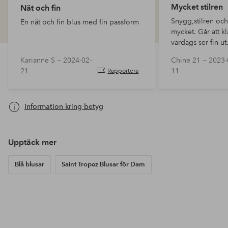
Mycket stilren
Nät och fin
Snygg,stilren och
En nät och fin blus med fin passform
mycket. Går att kl
vardags ser fin ut
Karianne S —
2024-02-
Chine 21 —
2023-
21
11
Rapportera
Information kring betyg
Upptäck mer
Blå blusar
Saint Tropez Blusar för Dam