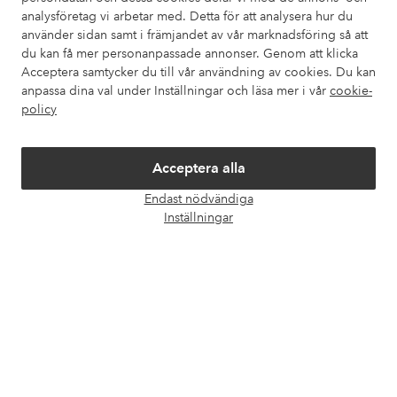
analysföretag vi arbetar med. Detta för att analysera hur du
använder sidan samt i främjandet av vår marknadsföring så att
Våra tjänster
du kan få mer personanpassade annonser. Genom att klicka
Acceptera samtycker du till vår användning av cookies. Du kan
anpassa dina val under Inställningar och läsa mer i vår
cookie-
Villkor
policy
Vänner
Acceptera alla
Endast nödvändiga
Öpp
Inställningar
chatt
Säkra betalningar - Betala direkt eller dela upp
Vill du veta mer om
våra betalalternativ
?
elpy
elpy