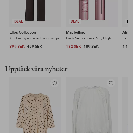
DEAL
DEAL
NY
Ellos Collection
Maybelline
Áhkk
Kostymbyxor med hög midja
Lash Sensational Sky High Mascara
399 SEK
499 SEK
132 SEK
189 SEK
1 499
Upptäck våra nyheter
Lägg
Lägg
till
till
i
i
favoriter
favoriter