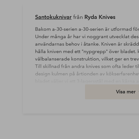
Santokuknivar
från
Ryda Knives
Bakom a-30-serien a-30-serien är utformad fö
Under många år har vi noggrant utvecklat des
användarnas behov i åtanke. Kniven är skrädd
hålla kniven med ett "nypgrepp" över bladet. k
välbalanserade konstruktion, vilket ger en trev
Till skillnad från andra knives som ofta leder 
design kulmen på årtionden av kökserfarenhet
bladet väljer vi ett 3-lagersstål med en kärna a
berömt över hela världen för sin höga presta
Visa mer
lätt att slipa vid behov samtidigt som det är til
hårdheten är avgörande. Dessutom genomgår 
förbättra hållbarheten. Kanten är vässad
Bredd: 5 cm
Höjd: 2 cm