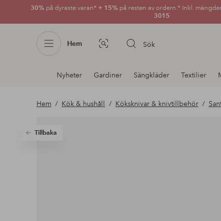
30%
på dyraste varan*
+ 15%
på resten av ordern.* Inkl. mängde
3015
Hem
Sök
Bildsök
Avdelnings
Nyheter
Gardiner
Sängkläder
Textilier
navigation
Hem
Kök & hushåll
Köksknivar & knivtillbehör
San
Tillbaka