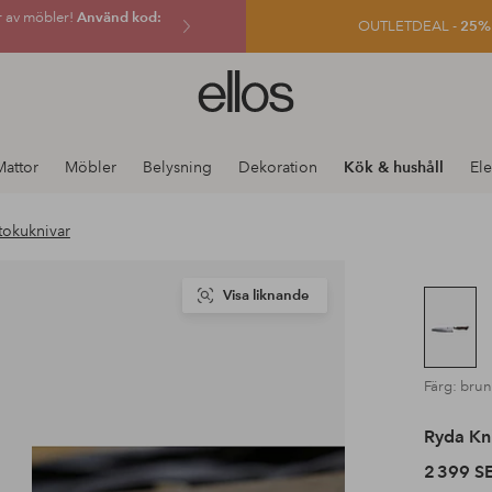
r av möbler!
Använd kod:
OUTLETDEAL -
25% e
Ellos
logotyp
-
gå
Mattor
Möbler
Belysning
Dekoration
Kök & hushåll
Ele
till
förstasidan
tokuknivar
Visa liknande
Färg: brun
Ryda Kn
2 399 S