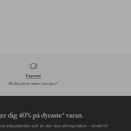
Express
Få ditt paket redan imorgon*
ger dig 40% på dyraste* varan.
va erbjudanden och en stor dos stilinspiration – direkt till