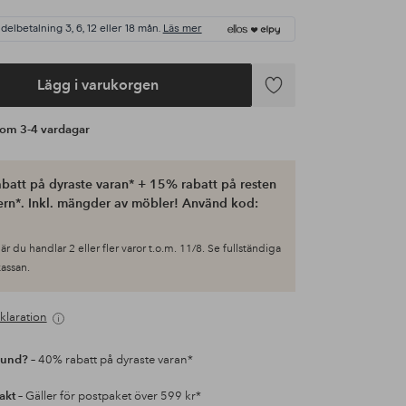
 delbetalning 3, 6, 12 eller 18 mån.
Läs mer
Lägg i varukorgen
Lägg
till
s om 3-4 vardagar
i
favoriter
batt på dyraste varan* + 15% rabatt på resten
ern*. Inkl. mängder av möbler! Använd kod:
är du handlar 2 eller fler varor t.o.m. 11/8. Se fullständiga
 kassan.
klaration
kund?
– 40% rabatt på dyraste varan*
rakt
– Gäller för postpaket över 599 kr*