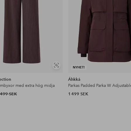
Visa
NYHET!
liknande
ection
Áhkká
ymbyxor med extra hög midja
Parkas Padded Parka W Adjustabl
499 SEK
1 499 SEK