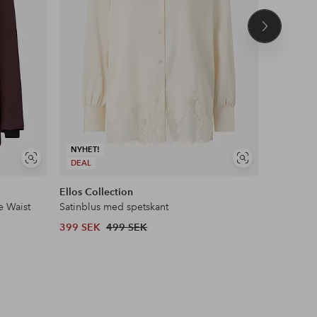
Nästa
produkt
NYHET!
Visa
Visa
DEAL
liknande
liknande
Ellos Collection
Ellos ST
e Waist
Satinblus med spetskant
Pilejacka 
399 SEK
499 SEK
599 SEK