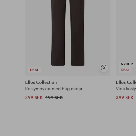
NYHET!
Visa
DEAL
DEAL
liknande
Ellos Collection
Ellos Coll
Kostymbyxor med hög midja
Vida kost
399 SEK
499 SEK
399 SEK