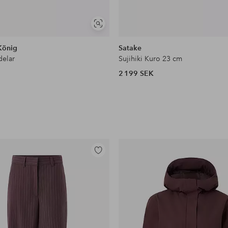
Visa
liknande
König
Satake
delar
Sujihiki Kuro 23 cm
2 199 SEK
Lägg
till
i
favoriter