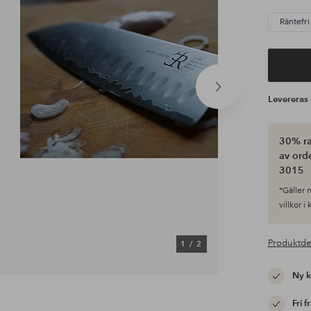
Räntefri
Nästa
Leverera
produkt
30% ra
av ord
3015
*Gäller n
villkor i
Produktde
1
/
2
Ny 
Fri f