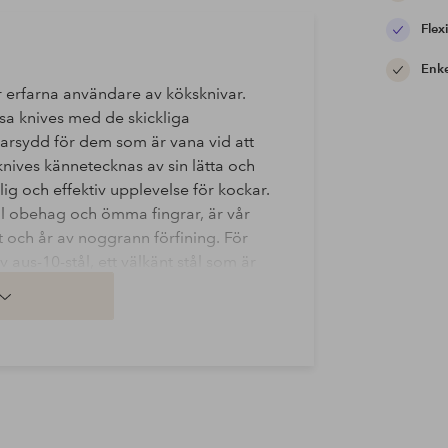
Flexi
Enke
r erfarna användare av köksknivar.
sa knives med de skickliga
arsydd för dem som är vana vid att
nives kännetecknas av sin lätta och
lig och effektiv upplevelse för kockar.
till obehag och ömma fingrar, är vår
 och år av noggrann förfining. För
v aus-10-stål, ett välkänt stål som är
nda. Med en hårdhet på 60 hrc är det
lräckligt robust för uppgifter där
stålet en vakuumbehandling för att