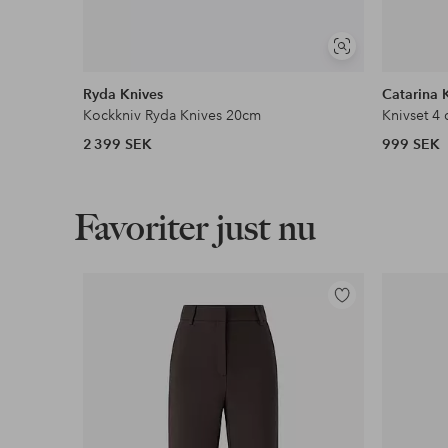
Visa
liknande
Ryda Knives
Catarina 
Kockkniv Ryda Knives 20cm
Knivset 4 
2 399 SEK
999 SEK
Favoriter just nu
Lägg
till
i
favoriter