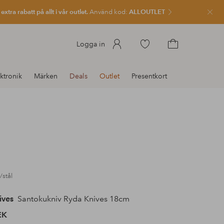
xtra rabatt på allt i vår outlet.
Använd kod:
ALLOUTLET
Stän
Gå
Logga in
till
Gå
favoritmarkerade
till
ktronik
Märken
Deals
Outlet
Presentkort
produkter
kundvagnen
/stål
ives
Santokukniv Ryda Knives 18cm
EK