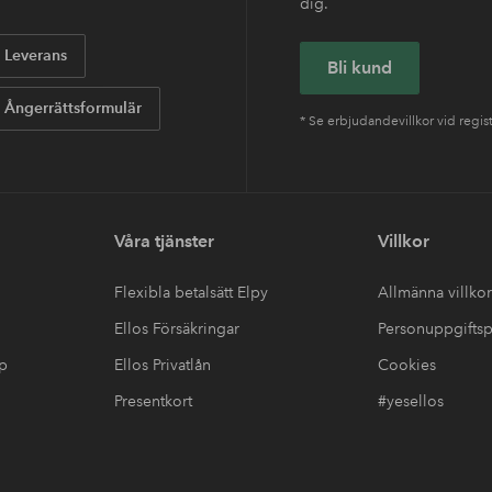
dig.
Leverans
Bli kund
Ångerrättsformulär
* Se erbjudandevillkor vid regis
Våra tjänster
Villkor
Flexibla betalsätt Elpy
Allmänna villkor
Ellos Försäkringar
Personuppgiftsp
up
Ellos Privatlån
Cookies
Presentkort
#yesellos