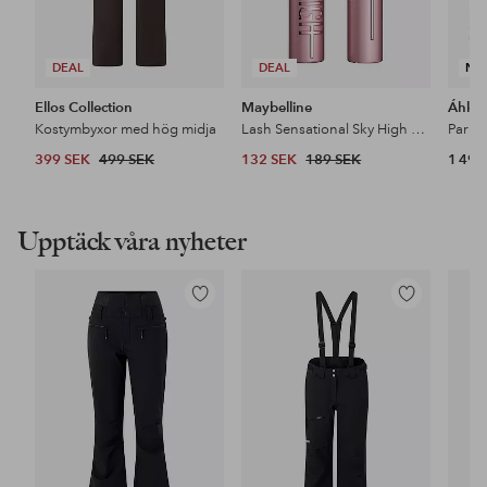
DEAL
DEAL
NY
Ellos Collection
Maybelline
Áhkk
Kostymbyxor med hög midja
Lash Sensational Sky High Mascara
399 SEK
499 SEK
132 SEK
189 SEK
1 499
Upptäck våra nyheter
Lägg
Lägg
till
till
i
i
favoriter
favoriter