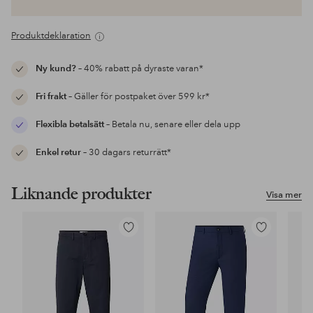
Produktdeklaration
Ny kund?
– 40% rabatt på dyraste varan*
Fri frakt
– Gäller för postpaket över 599 kr*
Flexibla betalsätt
– Betala nu, senare eller dela upp
Enkel retur
– 30 dagars returrätt*
Liknande produkter
Visa mer
Lägg
Lägg
till
till
i
i
favoriter
favoriter