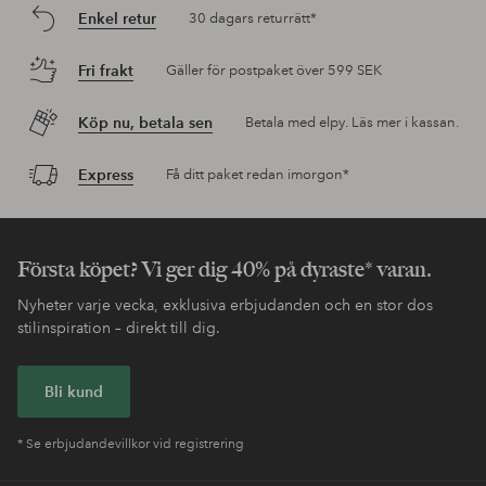
Enkel retur
30 dagars returrätt*
Fri frakt
Gäller för postpaket över 599 SEK
Köp nu, betala sen
Betala med elpy. Läs mer i kassan.
Express
Få ditt paket redan imorgon*
Första köpet? Vi ger dig 40% på dyraste* varan.
Nyheter varje vecka, exklusiva erbjudanden och en stor dos
stilinspiration – direkt till dig.
Bli kund
* Se erbjudandevillkor vid registrering