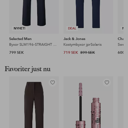
NYHET!
DEAL
NY
Selected Men
Jack & Jones
Cham
Byxor SLM196-STRAIGHT MILES TWILL PANT NO
Kostymbyxor jprSolaris
Sweat
799 SEK
719 SEK
899 SEK
600 
Favoriter just nu
Lägg
Lägg
till
till
i
i
favoriter
favoriter