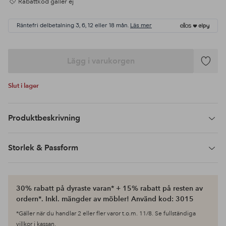
Rabattkod gäller ej
Räntefri delbetalning 3, 6, 12 eller 18 mån.
Läs mer
Lägg i varukorgen
Lägg
till
Slut i lager
i
favoriter
Produktbeskrivning
Storlek & Passform
30% rabatt på dyraste varan* + 15% rabatt på resten av
ordern*. Inkl. mängder av möbler! Använd kod: 3015
*Gäller när du handlar 2 eller fler varor t.o.m. 11/8. Se fullständiga
villkor i kassan.