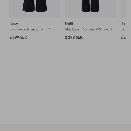
Roxy
Halti
Halti
Skidbyxor Rising High PT
Skidbyxor Carvey II W Short Dx
Skidb
2 699 SEK
2 299 SEK
2 299