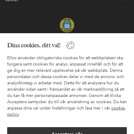
Säkra betalningar - Betala direkt eller dela upp
Dina cookies, ditt val!
Vill du veta mer om
våra betalalternativ
?
Ellos använder obligatoriska cookies för att webbplatsen ska
elpy
elpy
fungera samt cookies för analys, anpassat innehåll och för att
ge dig en mer relevant upplevelse på vår webbplats. Denna
persondatan och dessa cookies delar vi med de annons- och
analysföretag vi arbetar med. Detta för att analysera hur du
Sverige - Välj land
använder sidan samt i främjandet av vår marknadsföring så att
du kan få mer personanpassade annonser. Genom att klicka
Acceptera samtycker du till vår användning av cookies. Du kan
Facebook
Instagram
Pinterest
Youtube
anpassa dina val under Inställningar och läsa mer i vår
cookie-
policy