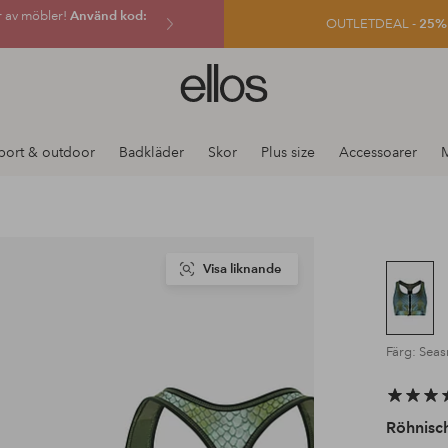
r av möbler!
Använd kod:
OUTLETDEAL -
25% e
Ellos
logotyp
-
gå
port & outdoor
Badkläder
Skor
Plus size
Accessoarer
till
förstasidan
Visa liknande
Färg: Seas
Röhnisc