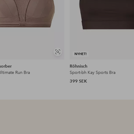
Visa
NYHET!
liknande
sorber
Röhnisch
Ultimate Run Bra
Sport-bh Kay Sports Bra
399 SEK