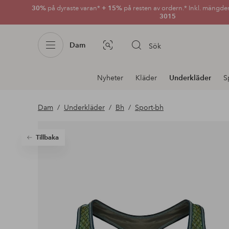
30%
på dyraste varan*
+ 15%
på resten av ordern.* Inkl. mängde
3015
Dam
Sök
Bildsök
Avdelnings
Nyheter
Kläder
Underkläder
S
navigation
Dam
Underkläder
Bh
Sport-bh
Tillbaka