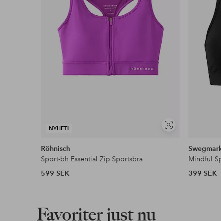
Visa
NYHET!
liknande
Röhnisch
Swegmar
Sport-bh Essential Zip Sportsbra
Mindful S
599 SEK
399 SEK
Favoriter just nu