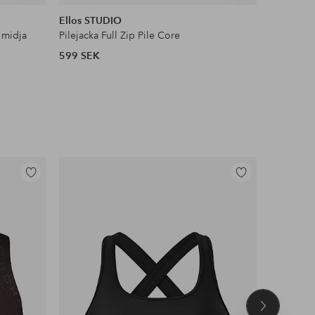
liknande
liknande
Ellos STUDIO
Ellos Col
 midja
Pilejacka Full Zip Pile Core
Satinblus
599 SEK
399 SEK
Lägg
Lägg
till
till
i
i
favoriter
favoriter
Nästa