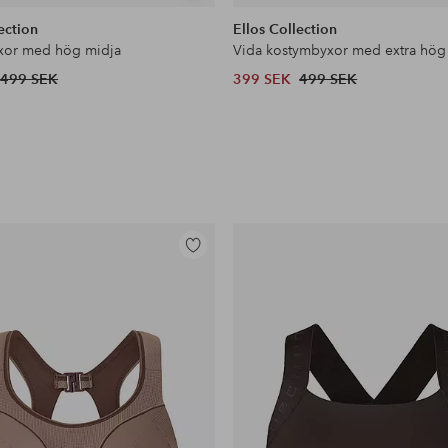
liknande
ection
Ellos Collection
xor med hög midja
Vida kostymbyxor med extra hög
499 SEK
399 SEK
499 SEK
Lägg
till
i
favoriter