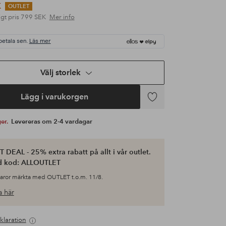
K
OUTLET
gt pris
799 SEK
Mer info
betala sen.
Läs mer
Välj storlek
Lägg i varukorgen
Lägg
till
ger.
Levereras om 2-4 vardagar
i
favoriter
 DEAL - 25% extra rabatt på allt i vår outlet.
d kod: ALLOUTLET
varor märkta med OUTLET t.o.m. 11/8.
 här
klaration