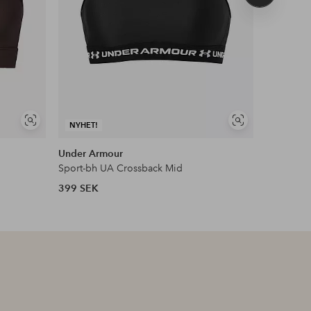
produkt
Visa
Visa
NYHET!
NYHET!
liknande
liknande
Under Armour
Under Ar
Sport-bh UA Crossback Mid
Sport-bh 
399 SEK
379 SEK