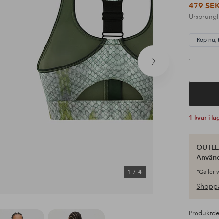
479 SE
Ursprungli
Köp nu, 
Nästa
produkt
1 kvar i la
OUTLET
Använ
1
/
4
*Gäller 
Shoppa
Produktde