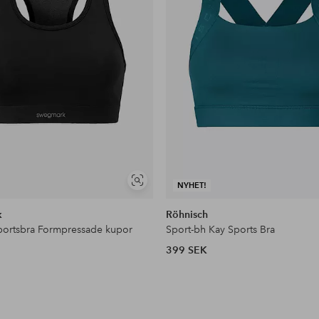
Visa
NYHET!
liknande
k
Röhnisch
portsbra Formpressade kupor
Sport-bh Kay Sports Bra
399 SEK