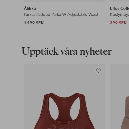
liknande
Áhkká
Ellos Coll
Parkas Padded Parka W Adjustable Waist
Kostymby
1 499 SEK
399 SEK
Upptäck våra nyheter
Lägg
till
i
favoriter