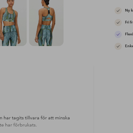
Ny 
Fri f
Flexi
Enke
har tagits tillvara för att minska
te har förbrukats.