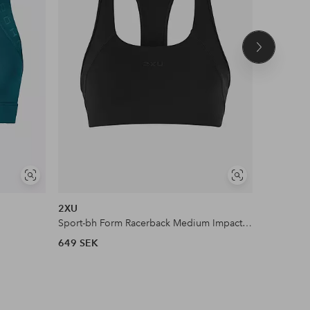
Nästa
produkt
Visa
Visa
liknande
liknande
2XU
DORINA
Sport-bh Form Racerback Medium Impact Bra
Sport-bh 
649 SEK
269 SEK