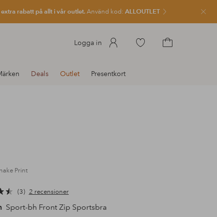
xtra rabatt på allt i vår outlet.
Använd kod:
ALLOUTLET
Stän
Gå
Logga in
till
Gå
favoritmarkerade
till
Märken
Deals
Outlet
Presentkort
produkter
kundvagnen
nake Print
3
2 recensioner
h
Sport-bh Front Zip Sportsbra