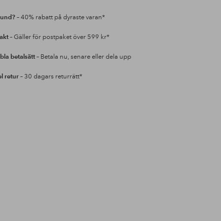
kund?
– 40% rabatt på dyraste varan*
rakt
– Gäller för postpaket över 599 kr*
bla betalsätt
– Betala nu, senare eller dela upp
l retur
– 30 dagars returrätt*