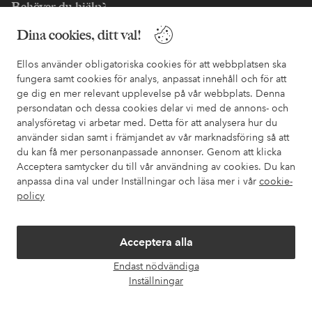
Behöver du hjälp?
Dina cookies, ditt val!
I vår FAQ hittar du svaren på de vanligaste frågorna. Här finns
också information om hur du enklast kontaktar oss.
Ellos använder obligatoriska cookies för att webbplatsen ska
fungera samt cookies för analys, anpassat innehåll och för att
Kundservice
Beställning
Betalsätt
Leveran
ge dig en mer relevant upplevelse på vår webbplats. Denna
persondatan och dessa cookies delar vi med de annons- och
analysföretag vi arbetar med. Detta för att analysera hur du
använder sidan samt i främjandet av vår marknadsföring så att
Mina sidor
du kan få mer personanpassade annonser. Genom att klicka
Acceptera samtycker du till vår användning av cookies. Du kan
Om Ellos
anpassa dina val under Inställningar och läsa mer i vår
cookie-
policy
Våra tjänster
Acceptera alla
Villkor
Endast nödvändiga
Öpp
Inställningar
chatt
Vänner