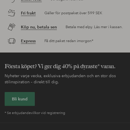
Fri frakt
Gäller för postpaket över 599 SEK
Köp nu, betala sen
Betala med elpy. Läs mer i kassan.
Express
Få ditt paket redan imorgon*
Första köpet? Vi ger dig 40% på dyraste* varan.
Nyheter varje vecka, exklusiva erbjudanden och en stor dos
stilinspiration – direkt till dig.
Bli kund
* Se erbjudandevillkor vid registrering