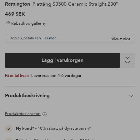
Remington
Plattång S3500 Ceramic Straight 230°
469 SEK
Rabattkod gäller ej
Köp nu, betala sen.
Läs mer
Lägg i varukorgen
Lägg
till
Få antal kvar:
Levereras om 4-6 vardagar
i
favoriter
Produktbeskrivning
Produktdeklaration
Ny kund?
– 40% rabatt på dyraste varan*