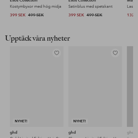
Ellos Collection
Ellos Collection
Maybe
Kostymbyxor med hög midja
Satinblus med spetskant
399 SEK
499 SEK
399 SEK
499 SEK
132 
Upptäck våra nyheter
Lägg
Lägg
till
till
i
i
favoriter
favoriter
NYHET!
NYHET!
ghd
ghd
ghd