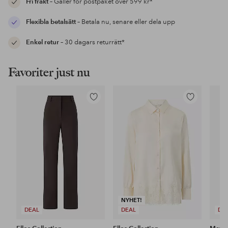
Fri frakt
– Gäller för postpaket över 599 kr*
Flexibla betalsätt
– Betala nu, senare eller dela upp
Enkel retur
– 30 dagars returrätt*
Favoriter just nu
Lägg
Lägg
till
till
i
i
favoriter
favoriter
NYHET!
DEAL
DEAL
DE