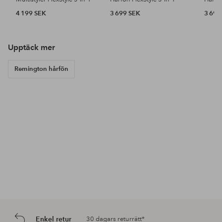
4 199 SEK
3 699 SEK
3 699
Upptäck mer
Remington hårfön
Enkel retur
30 dagars returrätt*