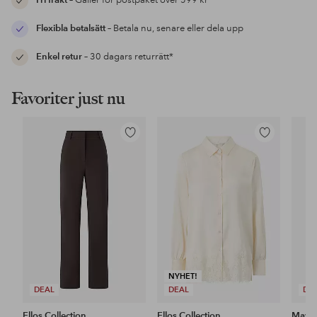
Fri frakt
– Gäller för postpaket över 599 kr*
Flexibla betalsätt
– Betala nu, senare eller dela upp
Enkel retur
– 30 dagars returrätt*
Favoriter just nu
Lägg
Lägg
till
till
i
i
favoriter
favoriter
NYHET!
DEAL
DEAL
DE
Ellos Collection
Ellos Collection
Maybe