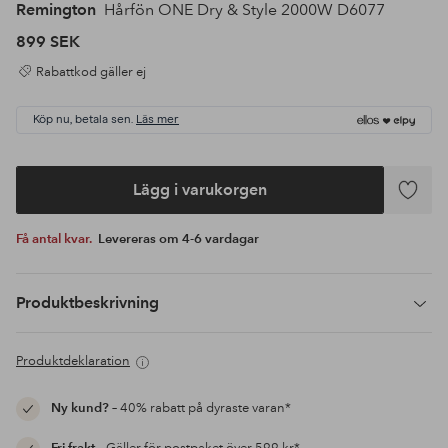
Remington
Hårfön ONE Dry & Style 2000W D6077
899 SEK
Rabattkod gäller ej
Köp nu, betala sen.
Läs mer
Lägg i varukorgen
Lägg
till
Få antal kvar.
Levereras om 4-6 vardagar
i
favoriter
Produktbeskrivning
Produktdeklaration
Ny kund?
– 40% rabatt på dyraste varan*