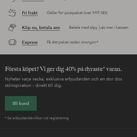
Fri frakt
Gäller för postpaket över 599 SEK
Köp nu, betala sen
Betala med elpy. Läs mer i kassan.
Express
Få ditt paket redan imorgon*
Första köpet? Vi ger dig 40% på dyraste* varan.
Nyheter varje vecka, exklusiva erbjudanden och en stor dos
stilinspiration – direkt till dig.
Bli kund
* Se erbjudandevillkor vid registrering