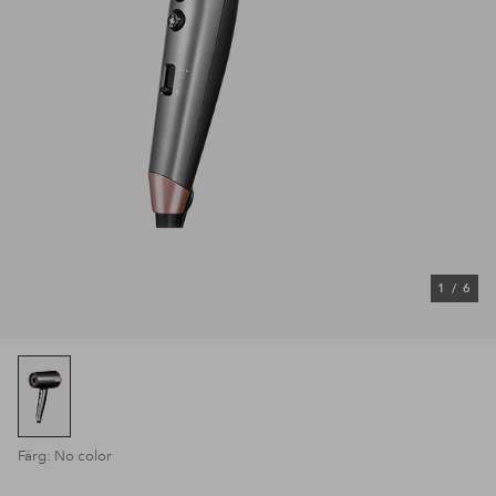
1
/
6
Färg: No color