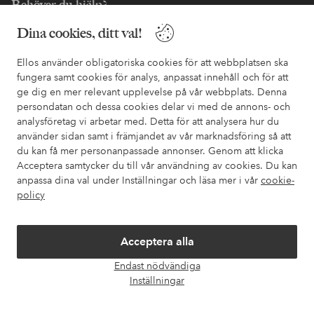
Behöver du hjälp?
Dina cookies, ditt val!
I vår FAQ hittar du svaren på de vanligaste frågorna. Här finns
också information om hur du enklast kontaktar oss.
Ellos använder obligatoriska cookies för att webbplatsen ska
fungera samt cookies för analys, anpassat innehåll och för att
Kundservice
Beställning
Betalsätt
Leveran
ge dig en mer relevant upplevelse på vår webbplats. Denna
persondatan och dessa cookies delar vi med de annons- och
analysföretag vi arbetar med. Detta för att analysera hur du
använder sidan samt i främjandet av vår marknadsföring så att
Mina sidor
du kan få mer personanpassade annonser. Genom att klicka
Acceptera samtycker du till vår användning av cookies. Du kan
Om Ellos
anpassa dina val under Inställningar och läsa mer i vår
cookie-
policy
Våra tjänster
Acceptera alla
Villkor
Endast nödvändiga
Öpp
Inställningar
chatt
Vänner