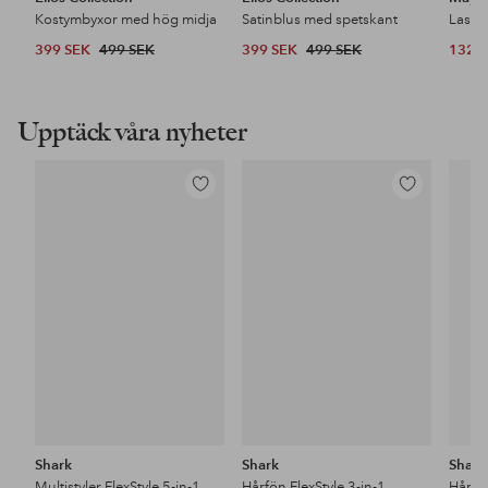
Kostymbyxor med hög midja
Satinblus med spetskant
399 SEK
499 SEK
399 SEK
499 SEK
132 
Upptäck våra nyheter
Lägg
Lägg
till
till
i
i
favoriter
favoriter
Shark
Shark
Shark
Multistyler FlexStyle 5-in-1
Hårfön FlexStyle 3-in-1
Hårfön