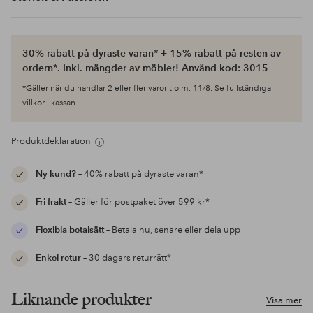
30% rabatt på dyraste varan* + 15% rabatt på resten av
ordern*. Inkl. mängder av möbler! Använd kod: 3015
*Gäller när du handlar 2 eller fler varor t.o.m. 11/8. Se fullständiga
villkor i kassan.
Produktdeklaration
Ny kund?
– 40% rabatt på dyraste varan*
Fri frakt
– Gäller för postpaket över 599 kr*
Flexibla betalsätt
– Betala nu, senare eller dela upp
Enkel retur
– 30 dagars returrätt*
Liknande produkter
Visa mer