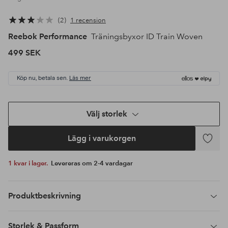
2
1 recension
Reebok Performance
Träningsbyxor ID Train Woven
499 SEK
Köp nu, betala sen.
Läs mer
Välj storlek
Lägg i varukorgen
Lägg
till
1 kvar i lager.
Levereras om 2-4 vardagar
i
favoriter
Produktbeskrivning
Storlek & Passform