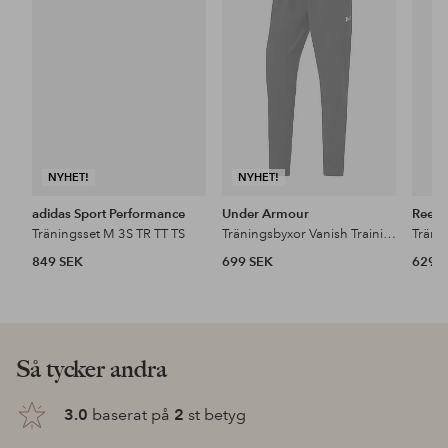
i
i
favoriter
favoriter
NYHET!
NYHET!
adidas Sport Performance
Under Armour
Reebo
Träningsset M 3S TR TT TS
Träningsbyxor Vanish Training Pant
849 SEK
699 SEK
629 
Så tycker andra
3.0
baserat på
2
st betyg