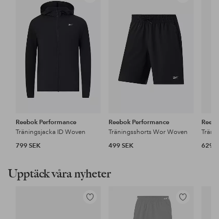
till
till
i
i
favoriter
favoriter
Reebok Performance
Reebok Performance
Reebo
Träningsjacka ID Woven
Träningsshorts Wor Woven
799 SEK
499 SEK
629 
Upptäck våra nyheter
Lägg
Lägg
till
till