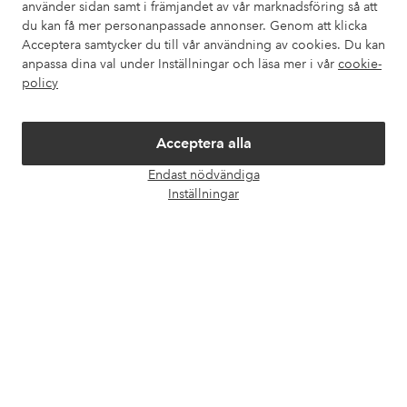
använder sidan samt i främjandet av vår marknadsföring så att
Våra tjänster
du kan få mer personanpassade annonser. Genom att klicka
Acceptera samtycker du till vår användning av cookies. Du kan
anpassa dina val under Inställningar och läsa mer i vår
cookie-
Villkor
policy
Vänner
Acceptera alla
Endast nödvändiga
Öpp
Inställningar
chatt
Säkra betalningar - Betala direkt eller dela upp
Vill du veta mer om
våra betalalternativ
?
elpy
elpy
Sverige - Välj land