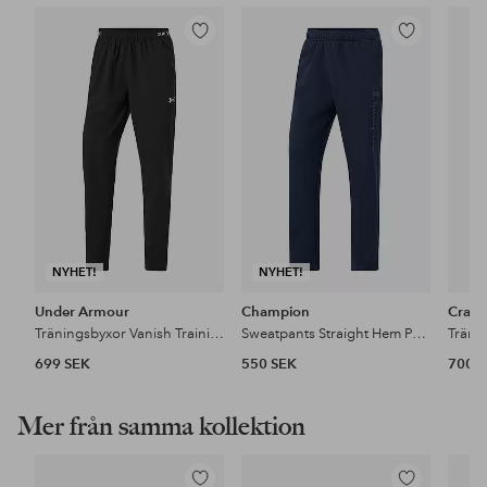
Lägg
Lägg
till
till
i
i
favoriter
favoriter
NYHET!
NYHET!
Under Armour
Champion
Craft
Träningsbyxor Vanish Training Pant
Sweatpants Straight Hem Pants
699 SEK
550 SEK
700 
Mer från samma kollektion
Lägg
Lägg