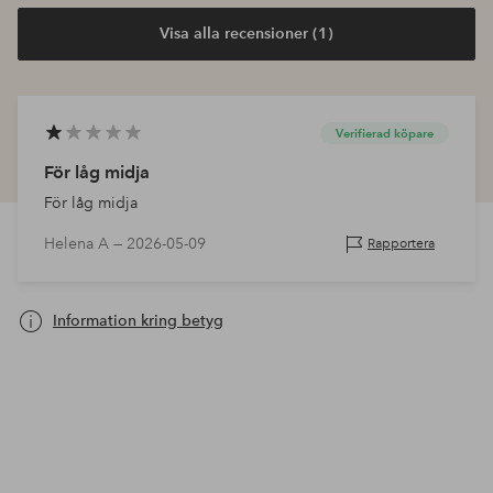
Visa alla recensioner (1)
Verifierad köpare
För låg midja
För låg midja
Helena A —
2026-05-09
Rapportera
Information kring betyg