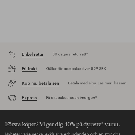
Enkel retur
30 dagars returrätt*
Fri frakt
Gäller för postpaket över 599 SEK
Köp nu, betala sen
Betala med elpy. Läs mer i kassan.
Express
Få ditt paket redan imorgon*
Första köpet? Vi ger dig 40% på dyraste* varan.
Nyheter varje vecka, exklusiva erbjudanden och en stor dos