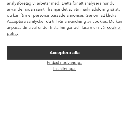
analysföretag vi arbetar med. Detta för att analysera hur du
använder sidan samt i främjandet av vår marknadsföring så att
Våra tjänster
du kan få mer personanpassade annonser. Genom att klicka
Acceptera samtycker du till vår användning av cookies. Du kan
anpassa dina val under Inställningar och läsa mer i vår
cookie-
Villkor
policy
Vänner
Acceptera alla
Endast nödvändiga
Öpp
Inställningar
chatt
Säkra betalningar - Betala direkt eller dela upp
Vill du veta mer om
våra betalalternativ
?
elpy
elpy