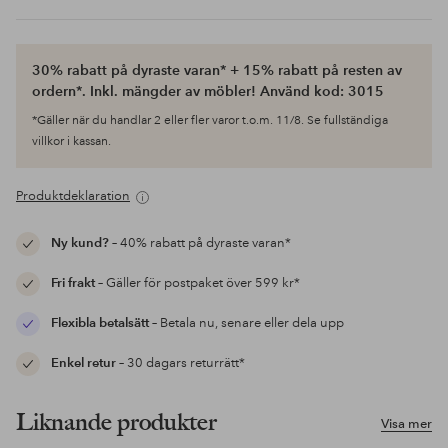
30% rabatt på dyraste varan* + 15% rabatt på resten av
ordern*. Inkl. mängder av möbler! Använd kod: 3015
*Gäller när du handlar 2 eller fler varor t.o.m. 11/8. Se fullständiga
villkor i kassan.
Produktdeklaration
Ny kund?
– 40% rabatt på dyraste varan*
Fri frakt
– Gäller för postpaket över 599 kr*
Flexibla betalsätt
– Betala nu, senare eller dela upp
Enkel retur
– 30 dagars returrätt*
Liknande produkter
Visa mer