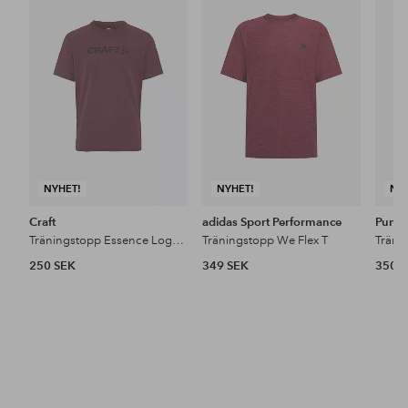
till
till
i
i
favoriter
favoriter
NYHET!
NYHET!
NY
Craft
adidas Sport Performance
Puma
Träningstopp Essence Logo Tee 2 M
Träningstopp We Flex T
250 SEK
349 SEK
350 