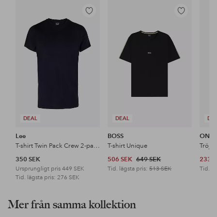
Lägg
Lägg
till
till
i
i
favoriter
favoriter
DEAL
DEAL
DE
Lee
BOSS
ONLY
T-shirt Twin Pack Crew 2-pack
T-shirt Unique
350 SEK
506 SEK
649 SEK
233 
Ursprungligt pris
449 SEK
Tid. lägsta pris:
513 SEK
Tid. lä
Tid. lägsta pris:
276 SEK
Mer från samma kollektion