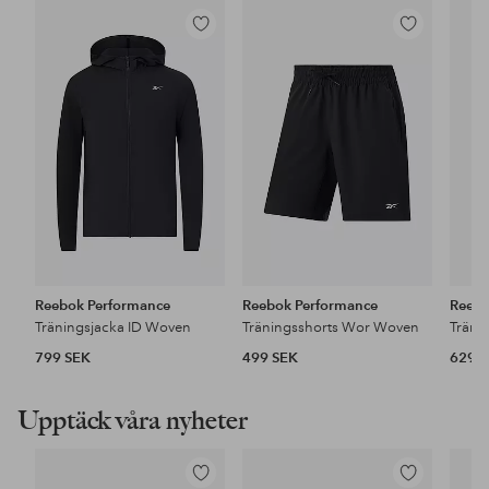
Lägg
Lägg
till
till
i
i
favoriter
favoriter
Reebok Performance
Reebok Performance
Reebo
Träningsjacka ID Woven
Träningsshorts Wor Woven
799 SEK
499 SEK
629 
Upptäck våra nyheter
Lägg
Lägg