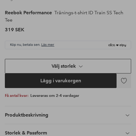
Reebok Performance
Tränings-t-shirt ID Train SS Tech
Tee
319 SEK
Köp nu, betala sen.
Läs mer
Välj storlek
Lägg i varukorgen
Lägg
till
Få antal kvar:
Levereras om 2-4 vardagar
i
favoriter
Produktbeskrivning
Storlek & Passform