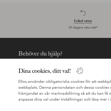
Enkel retur
30 dagars returrätt*
Behöver du hjälp?
I vår FAQ hittar du svaren på de vanligaste frågorna. Här 
hur du enklast kontaktar oss.
Dina cookies, ditt val!
Kundservice
Beställning
Betalsätt
Ellos använder obligatoriska cookies för att webbpl
webbplats. Denna persondatan och dessa cookies de
Rabatter
Retur & Reklamation
Övrigt
främjandet av vår marknadsföring så att du kan få
anpassa dina val under Inställningar och läsa mer i