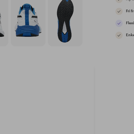
Fri f
Flexi
Enke