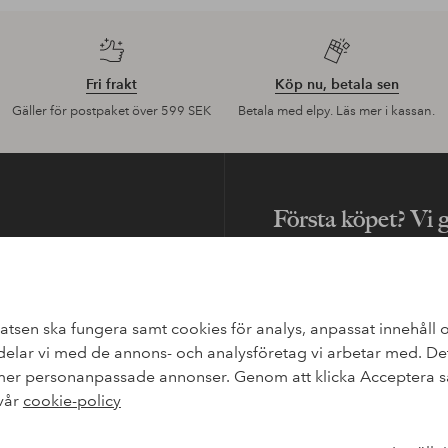
Fri frakt
Köp nu, betala sen
Gäller för postpaket över 599 SEK
Betala med elpy. Läs mer i kassan.
Första köpet? Vi 
finns också information om
Nyheter varje vecka, exklusi
dig.
Leverans
atsen ska fungera samt cookies för analys, anpassat innehåll o
Bli kund
lar vi med de annons- och analysföretag vi arbetar med. Dett
Ångerrättsformulär
 mer personanpassade annonser. Genom att klicka Acceptera sa
* Se erbjudandevillkor vid regis
 vår
cookie-policy