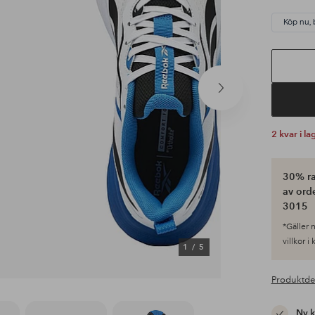
Köp nu, 
Nästa
produkt
2 kvar i la
30% ra
av ord
3015
*Gäller n
villkor i
1
/
5
Produktde
Ny 