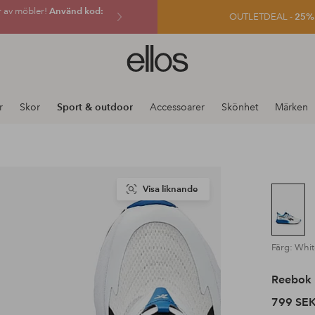
r av möbler!
Använd kod:
OUTLETDEAL -
25% e
Ellos
logotyp
-
gå
r
Skor
Sport & outdoor
Accessoarer
Skönhet
Märken
till
förstasidan
Visa liknande
Färg: Whit
Reebok 
799 SE