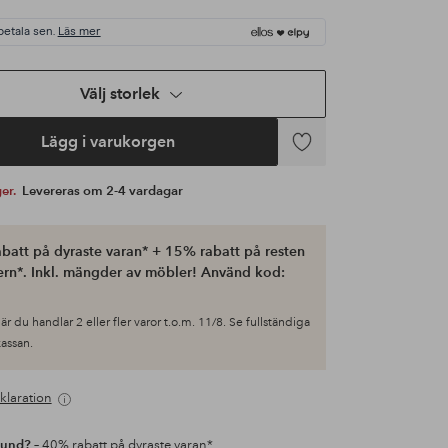
betala sen.
Läs mer
Välj storlek
Lägg i varukorgen
Lägg
till
ger.
Levereras om 2-4 vardagar
i
favoriter
batt på dyraste varan* + 15% rabatt på resten
ern*. Inkl. mängder av möbler! Använd kod:
är du handlar 2 eller fler varor t.o.m. 11/8. Se fullständiga
 kassan.
klaration
kund?
– 40% rabatt på dyraste varan*