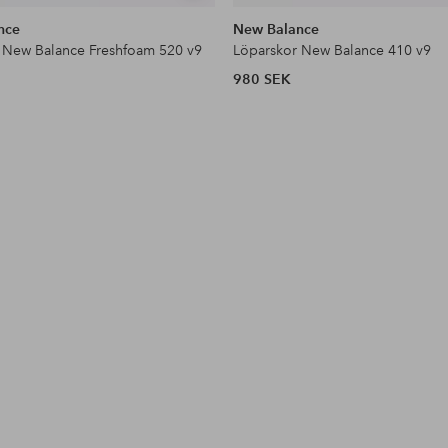
liknande
nce
New Balance
 New Balance Freshfoam 520 v9
Löparskor New Balance 410 v9
980 SEK