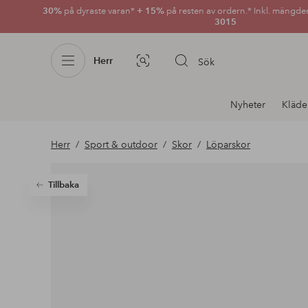
30%
på dyraste varan*
+ 15%
på resten av ordern.* Inkl. mängde
3015
Herr
Sök
Bildsök
Avdelnings
Nyheter
Kläde
navigation
Herr
Sport & outdoor
Skor
Löparskor
Tillbaka