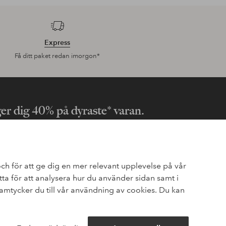
Express
Få ditt paket redan imorgon*
ger dig 40% på dyraste* varan.
va erbjudanden och en stor dos stilinspiration – direkt till
ch för att ge dig en mer relevant upplevelse på vår
a för att analysera hur du använder sidan samt i
mtycker du till vår användning av cookies. Du kan
trering