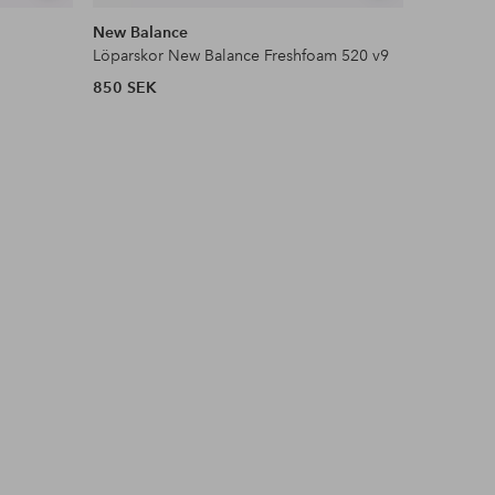
liknande
liknande
New Balance
New Bala
Löparskor New Balance Freshfoam 520 v9
Löparskor
850 SEK
800 SEK