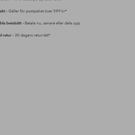
rakt
– Gäller för postpaket över 599 kr*
bla betalsätt
– Betala nu, senare eller dela upp
l retur
– 30 dagars returrätt*