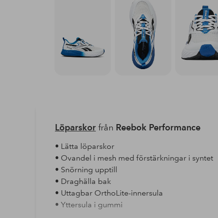
Löparskor
från
Reebok Performance
• Lätta löparskor
• Ovandel i mesh med förstärkningar i syntet
• Snörning upptill
• Draghälla bak
• Uttagbar OrthoLite-innersula
• Yttersula i gummi