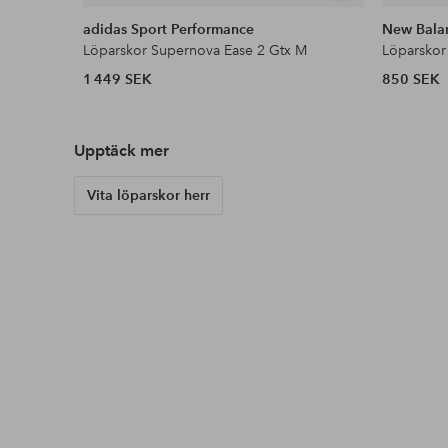
liknande
adidas Sport Performance
New Bala
Löparskor Supernova Ease 2 Gtx M
Löparskor
1 449 SEK
850 SEK
Upptäck mer
Vita löparskor herr