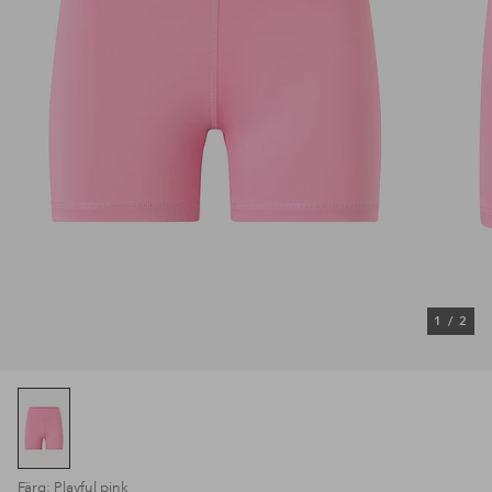
1
/
2
Färg: Playful pink