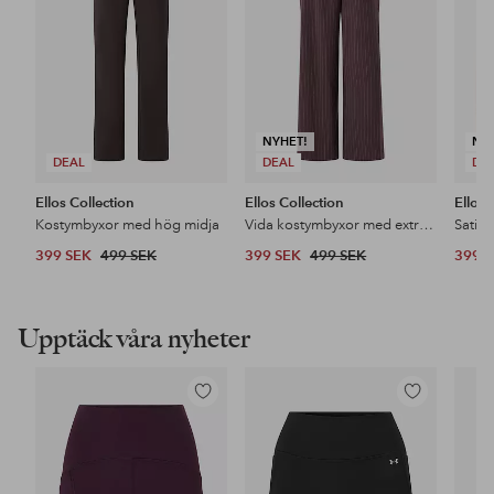
NYHET!
NY
DEAL
DEAL
DE
Ellos Collection
Ellos Collection
Ellos 
Kostymbyxor med hög midja
Vida kostymbyxor med extra hög midja
Satin
399 SEK
499 SEK
399 SEK
499 SEK
399 
Upptäck våra nyheter
Lägg
Lägg
till
till
i
i
favoriter
favoriter