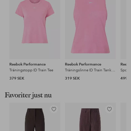
i
i
favoriter
favoriter
Reebok Performance
Reebok Performance
Reebo
Träningstopp ID Train Tee
Träningslinne ID Train Tank DP
Sport
379 SEK
319 SEK
499 
Favoriter just nu
Lägg
Lägg
till
till
i
i
favoriter
favoriter