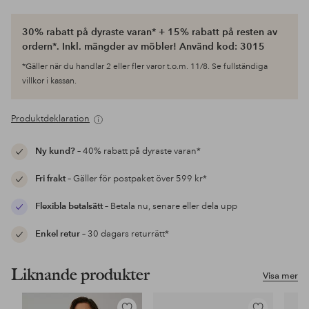
30% rabatt på dyraste varan* + 15% rabatt på resten av
ordern*. Inkl. mängder av möbler! Använd kod: 3015
*Gäller när du handlar 2 eller fler varor t.o.m. 11/8. Se fullständiga
villkor i kassan.
Produktdeklaration
Ny kund?
– 40% rabatt på dyraste varan*
Fri frakt
– Gäller för postpaket över 599 kr*
Flexibla betalsätt
– Betala nu, senare eller dela upp
Enkel retur
– 30 dagars returrätt*
Liknande produkter
Visa mer