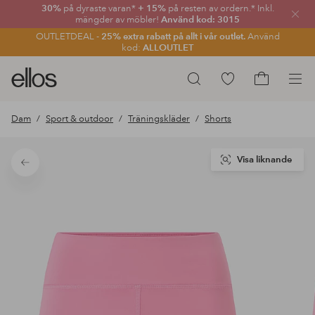
30%
på dyraste varan*
+ 15%
på resten av ordern.* Inkl.
Stän
mängder av möbler!
Använd kod: 3015
OUTLETDEAL -
25% extra rabatt på allt i vår outlet.
Använd
kod:
ALLOUTLET
Ellos
Gå
Sök
logotyp
till
Gå
-
favoritmarkerade
till
Dam
Sport & outdoor
Träningskläder
Shorts
gå
produkter
kundvagne
till
förstasidan
Visa liknande
Tillbaka