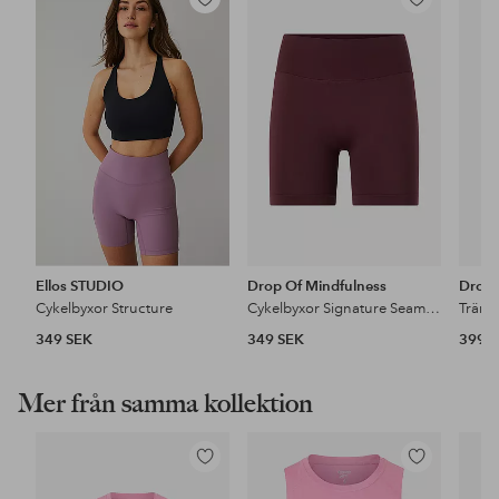
Lägg
Lägg
till
till
i
i
favoriter
favoriter
Ellos STUDIO
Drop Of Mindfulness
Drop 
Cykelbyxor Structure
Cykelbyxor Signature Seamless Bike Shorts
Träni
349 SEK
349 SEK
399 
Mer från samma kollektion
Lägg
Lägg
till
till