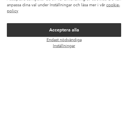
anpassa dina val under Inställningar och läsa mer i vår
cookie-
policy
Om Ellos
Våra tjänster
Acceptera alla
Endast nödvändiga
Öpp
Villkor
Inställningar
chatt
Vänner
Säkra betalningar - Betala direkt eller dela upp
Vill du veta mer om
våra betalalternativ
?
elpy
elpy