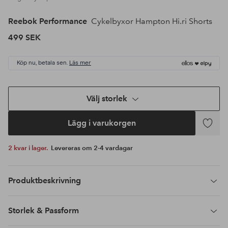
Reebok Performance
Cykelbyxor Hampton Hi.ri Shorts
499 SEK
Köp nu, betala sen.
Läs mer
Välj storlek
Lägg i varukorgen
Lägg
till
2 kvar i lager.
Levereras om 2-4 vardagar
i
favoriter
Produktbeskrivning
Storlek & Passform