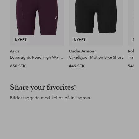
NYHET!
NYHET!
NY
Asics
Under Armour
Röhni
Löpartights Road High Waist 8in Sprinter
Cykelbyxor Motion Bike Short
650 SEK
449 SEK
549 
Share your favorites!
Bilder taggade med
#ellos
på Instagram.
Inlägg
ellosofficial
Inlägg
ellosofficial
Inl
ello
publicerat
publicerat
pub
av
av
av