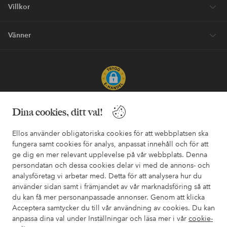
Villkor
Vänner
Säkra betalningar - Betala direkt eller dela upp
Dina cookies, ditt val!
Vill du veta mer om
våra betalalternativ
?
Ellos använder obligatoriska cookies för att webbplatsen ska
elpy
elpy
fungera samt cookies för analys, anpassat innehåll och för att
ge dig en mer relevant upplevelse på vår webbplats. Denna
persondatan och dessa cookies delar vi med de annons- och
analysföretag vi arbetar med. Detta för att analysera hur du
Sverige - Välj land
använder sidan samt i främjandet av vår marknadsföring så att
du kan få mer personanpassade annonser. Genom att klicka
Acceptera samtycker du till vår användning av cookies. Du kan
Facebook
Instagram
Pinterest
Youtube
anpassa dina val under Inställningar och läsa mer i vår
cookie-