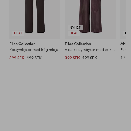
NYHET!
DEAL
DEAL
NY
Ellos Collection
Ellos Collection
Áhkk
Kostymbyxor med hög midja
Vida kostymbyxor med extra hög midja
399 SEK
499 SEK
399 SEK
499 SEK
1 499