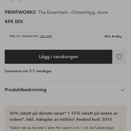
PRINTWORKS
The Essentials - Ostverktyg, stora
895 SEK
Köp nu, betala sen.
Läs mer
Lägg i varukorgen
Lägg
till
Levereras om 5-7 vardagar
i
favoriter
Produktbeskrivning
30% rabatt på dyraste varan* + 15% rabatt på resten av
ordern*. Inkl. mängder av möbler! Använd kod: 3015
*Gäller när du handlar 2 eller fler varor t.o.m. 11/8. Se fullständiga