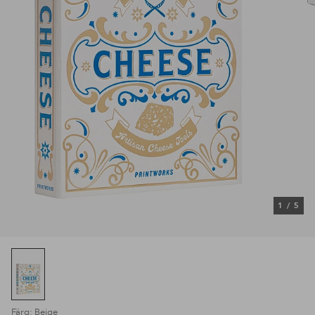
1
/
5
Färg: Beige