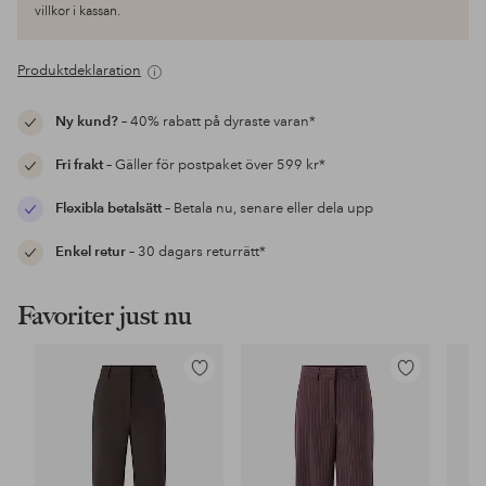
villkor i kassan.
Produktdeklaration
Ny kund?
– 40% rabatt på dyraste varan*
Fri frakt
– Gäller för postpaket över 599 kr*
Flexibla betalsätt
– Betala nu, senare eller dela upp
Enkel retur
– 30 dagars returrätt*
Favoriter just nu
Lägg
Lägg
till
till
i
i
favoriter
favoriter