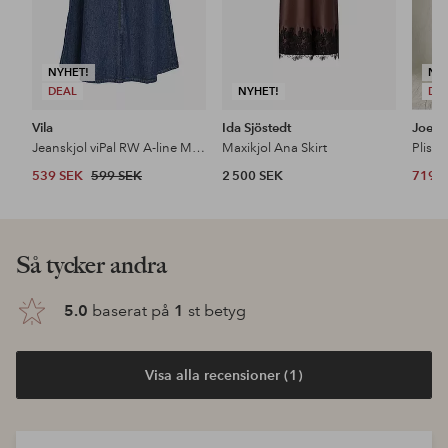
NYHET!
NY
DEAL
NYHET!
DE
Vila
Ida Sjöstedt
Joelle
Jeanskjol viPal RW A-line Midi Denim Skirt
Maxikjol Ana Skirt
Plisse
539 SEK
599 SEK
2 500 SEK
719 
Så tycker andra
5.0
baserat på
1
st betyg
Visa alla recensioner (1)