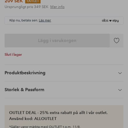
209 SEK
OUTLET
Ursprungligt pris
349 SEK
Mer info
Köp nu, betala sen.
Läs mer
Lägg i varukorgen
Lägg
till
Slut i lager
i
favoriter
Produktbeskrivning
Storlek & Passform
OUTLET DEAL - 25% extra rabatt på allt i vår outlet.
Använd kod: ALLOUTLET
*Gäller varor märkta med OUTLET t.o.m. 11/8.