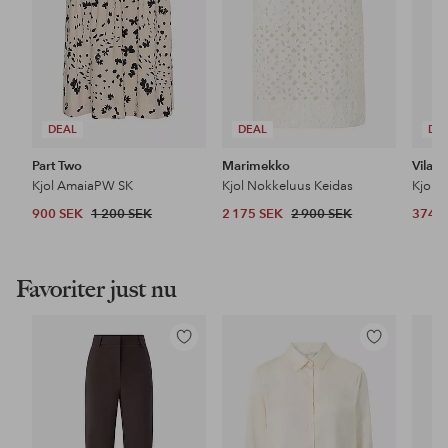
DEAL
DEAL
DE
Part Two
Marimekko
Vila
Kjol AmaiaPW SK
Kjol Nokkeluus Keidas
900 SEK
1 200 SEK
2 175 SEK
2 900 SEK
374 
Favoriter just nu
Lägg
Lägg
till
till
i
i
favoriter
favoriter