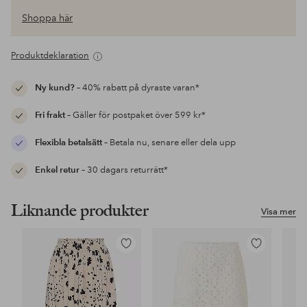
Shoppa här
Produktdeklaration
Ny kund?
– 40% rabatt på dyraste varan*
Fri frakt
– Gäller för postpaket över 599 kr*
Flexibla betalsätt
– Betala nu, senare eller dela upp
Enkel retur
– 30 dagars returrätt*
Liknande produkter
Visa mer
Lägg
Lägg
till
till
i
i
favoriter
favoriter