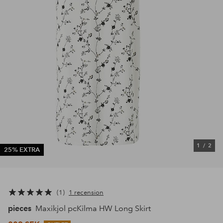
1
/
2
25% EXTRA
1
1 recension
pieces
Maxikjol pcKilma HW Long Skirt