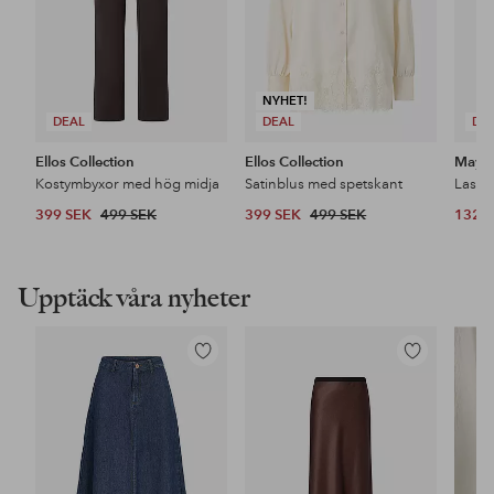
NYHET!
DEAL
DEAL
DE
Ellos Collection
Ellos Collection
Maybe
Kostymbyxor med hög midja
Satinblus med spetskant
399 SEK
499 SEK
399 SEK
499 SEK
132 
Upptäck våra nyheter
Lägg
Lägg
till
till
i
i
favoriter
favoriter