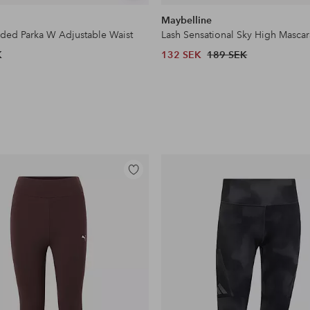
liknande
Maybelline
dded Parka W Adjustable Waist
Lash Sensational Sky High Mascar
K
132 SEK
189 SEK
Lägg
till
i
favoriter