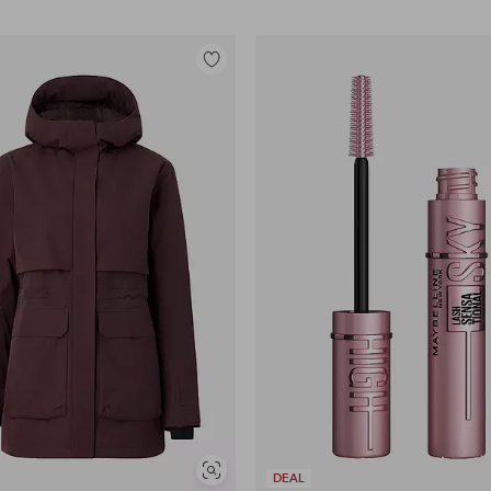
Lägg
till
i
favoriter
Visa
DEAL