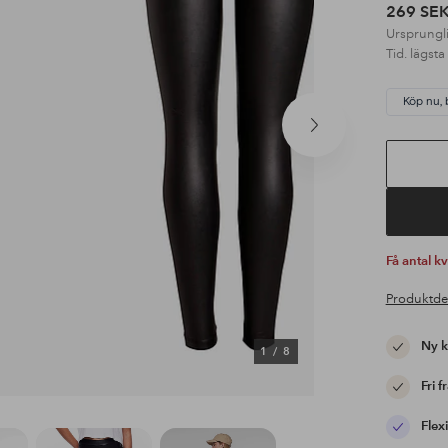
269 SE
Ursprungli
Tid. lägsta
Köp nu, 
Nästa
produkt
Få antal k
Produktde
Ny 
1
/
8
Fri f
Flexi