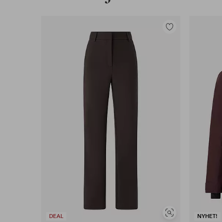
Lägg
till
i
favoriter
Visa
DEAL
NYHET!