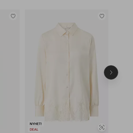
Lägg
Lägg
till
till
i
i
favoriter
favoriter
Nästa
produkt
NYHET!
Visa
DEAL