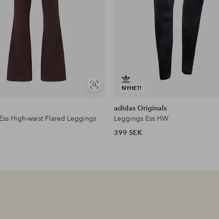
Visa
NYHET!
liknande
adidas Originals
Ess High-waist Flared Leggings
Leggings Ess HW
399 SEK