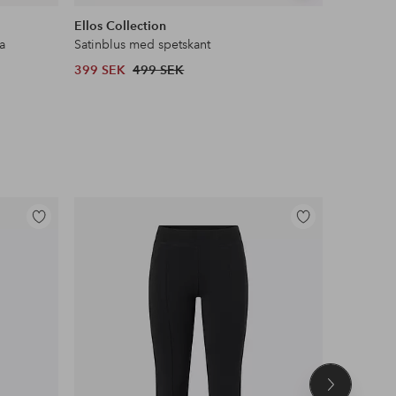
liknande
Ellos Collection
Ellos ST
a
Satinblus med spetskant
Pilejacka 
399 SEK
499 SEK
599 SEK
Lägg
Lägg
till
till
i
i
favoriter
favoriter
Nästa