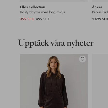
liknande
Ellos Collection
Áhkká
Kostymbyxor med hög midja
Parkas Pa
399 SEK
499 SEK
1 499 SE
Upptäck våra nyheter
Lägg
till
i
favoriter