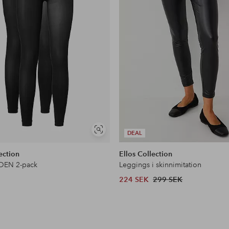
Visa
DEAL
liknande
ection
Ellos Collection
 DEN 2-pack
Leggings i skinnimitation
224 SEK
299 SEK