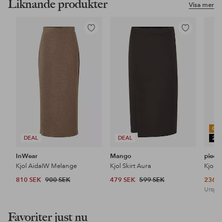
Liknande produkter
Visa mer
Lägg
Lägg
till
till
i
i
favoriter
favoriter
OU
DEAL
DEAL
25
InWear
Mango
piece
Kjol AidaIW Melange
Kjol Skirt Aura
810 SEK
900 SEK
479 SEK
599 SEK
236 
Urspru
Favoriter just nu