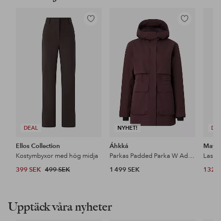
Lägg
Lägg
till
till
i
i
favoriter
favoriter
DEAL
NYHET!
DE
Ellos Collection
Áhkká
Maybe
Kostymbyxor med hög midja
Parkas Padded Parka W Adjustable Waist
399 SEK
499 SEK
1 499 SEK
132 
Upptäck våra nyheter