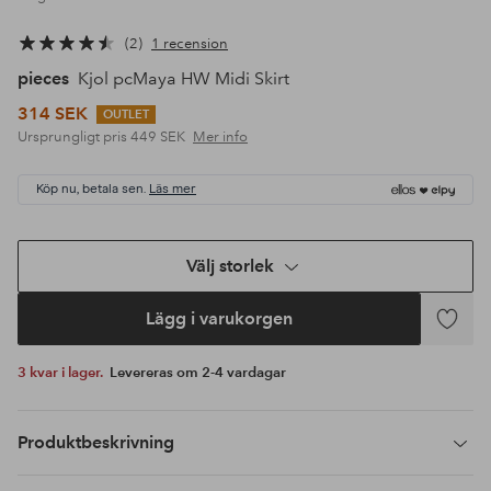
2
1 recension
pieces
Kjol pcMaya HW Midi Skirt
314 SEK
OUTLET
Ursprungligt pris
449 SEK
Mer info
Köp nu, betala sen.
Läs mer
Välj storlek
Lägg i varukorgen
Lägg
till
3 kvar i lager.
Levereras om 2-4 vardagar
i
favoriter
Produktbeskrivning