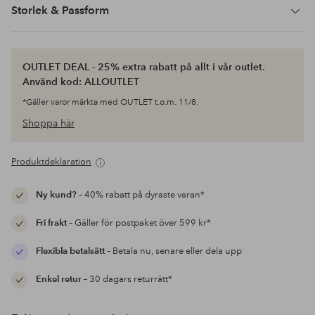
Storlek & Passform
OUTLET DEAL - 25% extra rabatt på allt i vår outlet.
Använd kod: ALLOUTLET
*Gäller varor märkta med OUTLET t.o.m. 11/8.
Shoppa här
Produktdeklaration
Ny kund?
– 40% rabatt på dyraste varan*
Fri frakt
– Gäller för postpaket över 599 kr*
Flexibla betalsätt
– Betala nu, senare eller dela upp
Enkel retur
– 30 dagars returrätt*