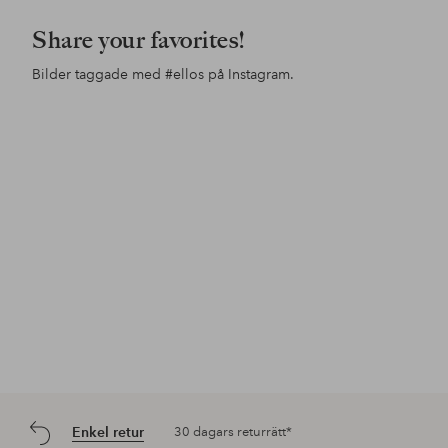
Share your favorites!
Bilder taggade med
#ellos
på Instagram.
Inlägg
lindamariie
Inlägg
jessicafrej
Inl
ello
publicerat
publicerat
pub
av
av
av
Enkel retur
30 dagars returrätt*