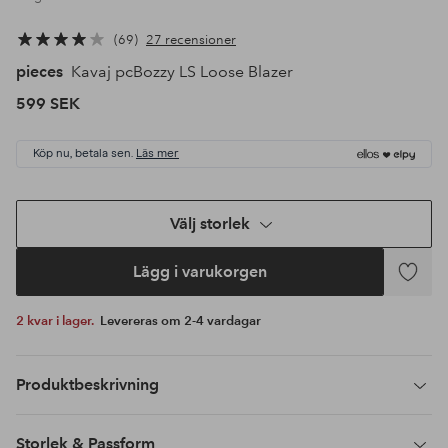
69
27 recensioner
pieces
Kavaj pcBozzy LS Loose Blazer
599 SEK
Köp nu, betala sen.
Läs mer
Välj storlek
Lägg i varukorgen
Lägg
till
2 kvar i lager.
Levereras om 2-4 vardagar
i
favoriter
Produktbeskrivning
Storlek & Passform