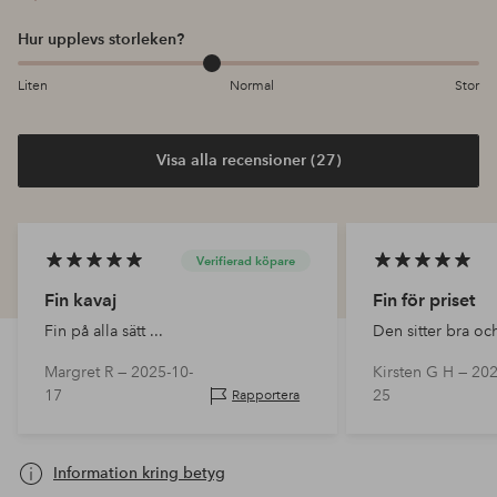
Hur upplevs storleken?
Liten
Normal
Stor
Visa alla recensioner (27)
Verifierad köpare
Fin kavaj
Fin för priset
Fin på alla sätt ...
Den sitter bra och
Margret R —
2025-10-
Kirsten G H —
202
17
25
Rapportera
Information kring betyg