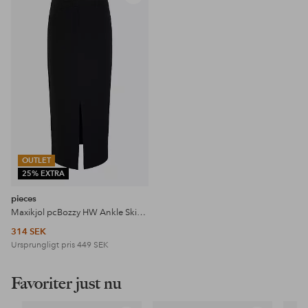
till
i
favoriter
OUTLET
25% EXTRA
pieces
Maxikjol pcBozzy HW Ankle Skirt Exp BC
314 SEK
Ursprungligt pris
449 SEK
Favoriter just nu