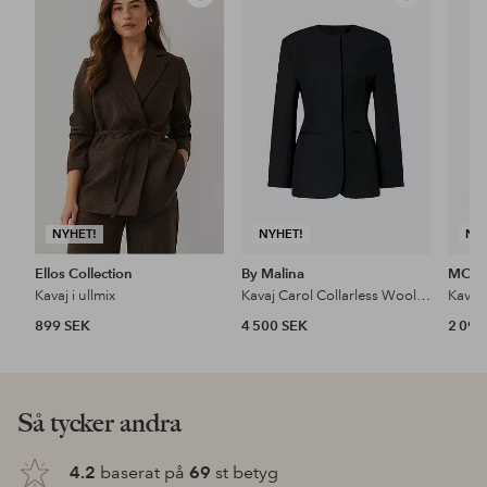
Lägg
Lägg
till
till
i
i
favoriter
favoriter
NYHET!
NYHET!
NY
Ellos Collection
By Malina
MOS
Kavaj i ullmix
Kavaj Carol Collarless Wool-silk Evening Blazer
Kavaj
899 SEK
4 500 SEK
2 099
Så tycker andra
4.2
baserat på
69
st betyg