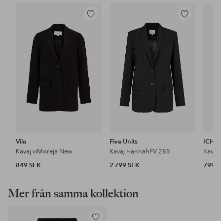
Lägg
Lägg
till
till
i
i
favoriter
favoriter
Vila
Five Units
ICHI
Kavaj viMoreja New
Kavaj HannahFV 285
Kavaj
849 SEK
2 799 SEK
799 
Mer från samma kollektion
Lägg