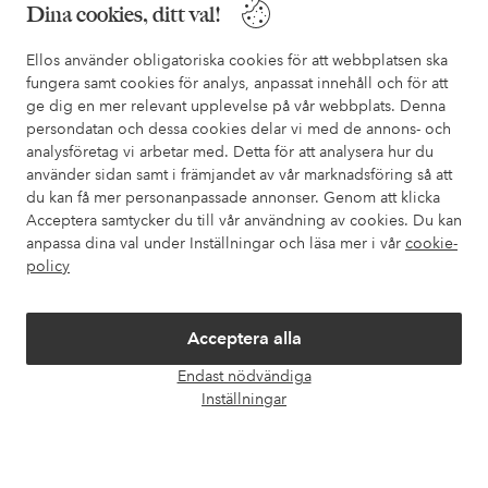
Dina cookies, ditt val!
I vår FAQ hittar du svaren på de vanligaste frågorna. Här finns
Ellos använder obligatoriska cookies för att webbplatsen ska
också information om hur du enklast kontaktar oss.
fungera samt cookies för analys, anpassat innehåll och för att
ge dig en mer relevant upplevelse på vår webbplats. Denna
Kundservice
Beställning
Betalsätt
Leveran
persondatan och dessa cookies delar vi med de annons- och
analysföretag vi arbetar med. Detta för att analysera hur du
använder sidan samt i främjandet av vår marknadsföring så att
du kan få mer personanpassade annonser. Genom att klicka
Mina sidor
Acceptera samtycker du till vår användning av cookies. Du kan
anpassa dina val under Inställningar och läsa mer i vår
cookie-
policy
Om Ellos
Våra tjänster
Acceptera alla
Endast nödvändiga
Öpp
Villkor
Inställningar
chatt
Vänner