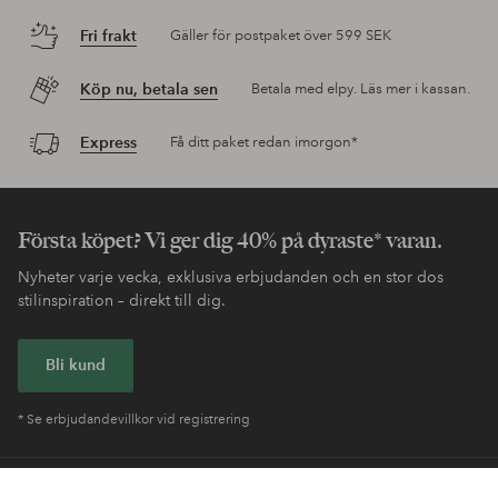
Fri frakt
Gäller för postpaket över 599 SEK
Köp nu, betala sen
Betala med elpy. Läs mer i kassan.
Express
Få ditt paket redan imorgon*
Första köpet? Vi ger dig 40% på dyraste* varan.
Nyheter varje vecka, exklusiva erbjudanden och en stor dos
stilinspiration – direkt till dig.
Bli kund
* Se erbjudandevillkor vid registrering
Behöver du hjälp?