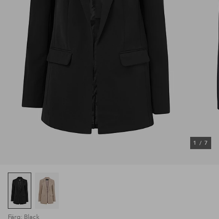
1
/
7
Färg: Black