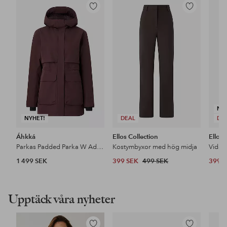
Lägg
Lägg
till
till
i
i
favoriter
favoriter
NY
NYHET!
DEAL
DE
Áhkká
Ellos Collection
Ellos 
Parkas Padded Parka W Adjustable Waist
Kostymbyxor med hög midja
1 499 SEK
399 SEK
499 SEK
399 
Upptäck våra nyheter