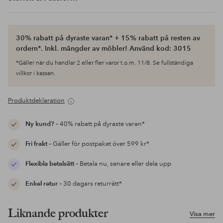
30% rabatt på dyraste varan* + 15% rabatt på resten av
ordern*. Inkl. mängder av möbler! Använd kod: 3015
*Gäller när du handlar 2 eller fler varor t.o.m. 11/8. Se fullständiga
villkor i kassan.
Produktdeklaration
Ny kund?
– 40% rabatt på dyraste varan*
Fri frakt
– Gäller för postpaket över 599 kr*
Flexibla betalsätt
– Betala nu, senare eller dela upp
Enkel retur
– 30 dagars returrätt*
Liknande produkter
Visa mer