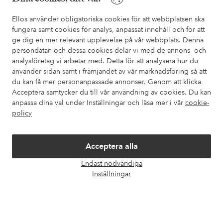
också information om hur du enklast kontaktar oss.
Ellos använder obligatoriska cookies för att webbplatsen ska
fungera samt cookies för analys, anpassat innehåll och för att
Kundservice
Beställning
Betalsätt
Leveran
ge dig en mer relevant upplevelse på vår webbplats. Denna
persondatan och dessa cookies delar vi med de annons- och
analysföretag vi arbetar med. Detta för att analysera hur du
använder sidan samt i främjandet av vår marknadsföring så att
Mina sidor
du kan få mer personanpassade annonser. Genom att klicka
Acceptera samtycker du till vår användning av cookies. Du kan
Om Ellos
anpassa dina val under Inställningar och läsa mer i vår
cookie-
policy
Våra tjänster
Acceptera alla
Villkor
Endast nödvändiga
Öpp
Inställningar
chatt
Vänner