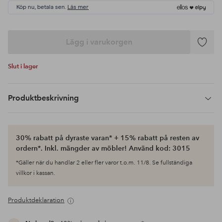
Köp nu, betala sen.
Läs mer
Lägg i varukorgen
Lägg
till
Slut i lager
i
favoriter
Produktbeskrivning
30% rabatt på dyraste varan* + 15% rabatt på resten av
ordern*. Inkl. mängder av möbler! Använd kod: 3015
*Gäller när du handlar 2 eller fler varor t.o.m. 11/8. Se fullständiga
villkor i kassan.
Produktdeklaration