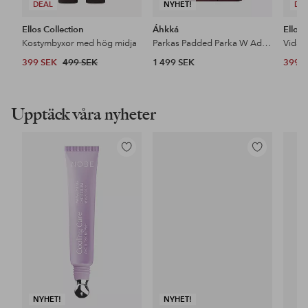
DEAL
NYHET!
DE
Ellos Collection
Áhkká
Ellos 
Kostymbyxor med hög midja
Parkas Padded Parka W Adjustable Waist
399 SEK
499 SEK
1 499 SEK
399 
Upptäck våra nyheter
Lägg
Lägg
till
till
i
i
favoriter
favoriter
NYHET!
NYHET!