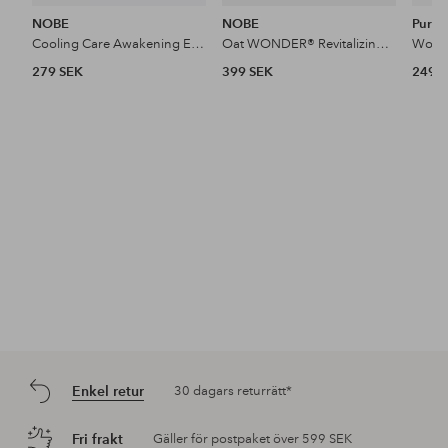
NOBE
NOBE
Purito
Cooling Care Awakening Eye Serum 15 Ml
Oat WONDER® Revitalizing Eye Cream 15 Ml
279 SEK
399 SEK
249 
Enkel retur
30 dagars returrätt*
Fri frakt
Gäller för postpaket över 599 SEK