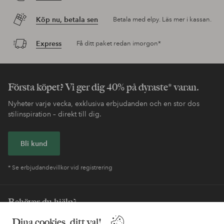
Köp nu, betala sen
Betala med elpy. Läs mer i kassan.
Express
Få ditt paket redan imorgon*
Första köpet? Vi ger dig 40% på dyraste* varan.
Nyheter varje vecka, exklusiva erbjudanden och en stor dos
stilinspiration – direkt till dig.
Bli kund
* Se erbjudandevillkor vid registrering
Behöver du hjälp?
Dina cookies, ditt val!
I vår FAQ hittar du svaren på de vanligaste frågorna. Här finns