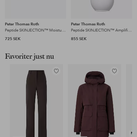
Peter Thomas Roth
Peter Thomas Roth
Peptide SKINJECTION™ Moisture Infusion Cream 50 Ml
Peptide SKINJECTION™ Amplified Wrinkle-Fix Serum 30 Ml
725 SEK
855 SEK
Favoriter just nu
Lägg
Lägg
till
till
i
i
favoriter
favoriter
NY