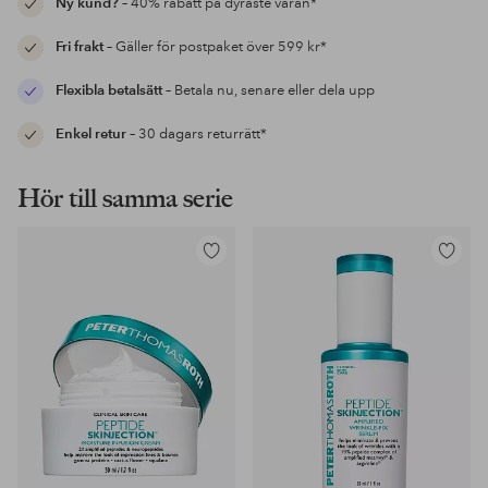
Ny kund?
– 40% rabatt på dyraste varan*
Fri frakt
– Gäller för postpaket över 599 kr*
Flexibla betalsätt
– Betala nu, senare eller dela upp
Enkel retur
– 30 dagars returrätt*
Hör till samma serie
Lägg
Lägg
till
till
i
i
favoriter
favoriter