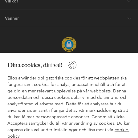
Villkor
Vänner
Säkra betalningar - Betala direkt eller dela upp
Dina cookies, ditt val!
Vill du veta mer om
våra betalalternativ
?
Ellos använder obligatoriska cookies för att webbplatsen ska
elpy
elpy
fungera samt cookies för analys, anpassat innehåll och för att
ge dig en mer relevant upplevelse på vår webbplats. Denna
persondatan och dessa cookies delar vi med de annons- och
analysföretag vi arbetar med. Detta för att analysera hur du
Sverige - Välj land
använder sidan samt i främjandet av vår marknadsföring så att
du kan få mer personanpassade annonser. Genom att klicka
Acceptera samtycker du till vår användning av cookies. Du kan
Facebook
Instagram
Pinterest
Youtube
anpassa dina val under Inställningar och läsa mer i vår
cookie-
policy