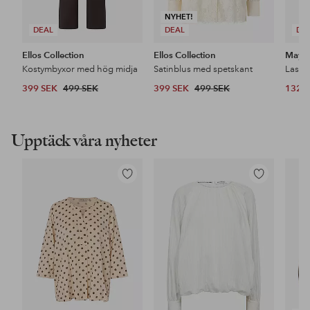
NYHET!
DEAL
DEAL
DE
Ellos Collection
Ellos Collection
Maybe
Kostymbyxor med hög midja
Satinblus med spetskant
399 SEK
499 SEK
399 SEK
499 SEK
132 
Upptäck våra nyheter
Lägg
Lägg
till
till
i
i
favoriter
favoriter