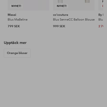
NY
NYHET!
NYHET!
DE
Masai
co’couture
By Ma
Blus MaBeline
Blus SenneCC Balloon Blouse
799 SEK
999 SEK
2 700
Upptäck mer
Orange blusar