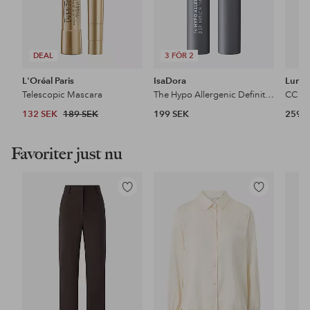
DEAL
3 FÖR 2
L'Oréal Paris
IsaDora
Lume
Telescopic Mascara
The Hypo Allergenic Definition Mascara
132 SEK
189 SEK
199 SEK
259 
Favoriter just nu
Lägg
Lägg
till
till
i
i
favoriter
favoriter