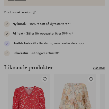
Produktdeklaration
Ny kund?
– 40% rabatt på dyraste varan*
Fri frakt
– Gäller för postpaket över 599 kr*
Flexibla betalsätt
– Betala nu, senare eller dela upp
Enkel retur
– 30 dagars returrätt*
Liknande produkter
Visa mer
Lägg
Lägg
till
till
i
i
favoriter
favoriter