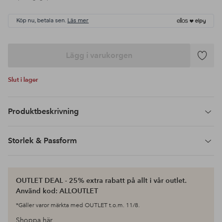
Köp nu, betala sen.
Läs mer
Lägg i varukorgen
Lägg
till
Slut i lager
i
favoriter
Produktbeskrivning
Storlek & Passform
OUTLET DEAL - 25% extra rabatt på allt i vår outlet.
Använd kod: ALLOUTLET
*Gäller varor märkta med OUTLET t.o.m. 11/8.
Shoppa här