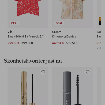
OU
DEAL
DEAL
25
Vila
Cream
Secon
Blus viHibiki Bis V-neck 2/4
Kimono crDanica
Blus L
299 SEK
399 SEK
449 SEK
599 SEK
909 
Urspru
Skönhetsfavoriter just nu
Lägg
Lägg
till
till
i
i
favoriter
favoriter