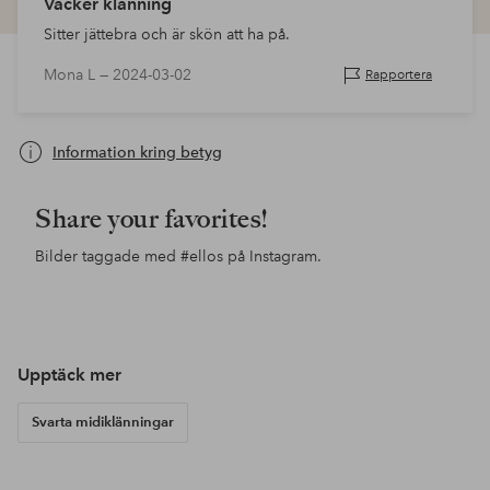
Vacker klänning
Sitter jättebra och är skön att ha på.
Mona L —
2024-03-02
Rapportera
Information kring betyg
Share your favorites!
Bilder taggade med
#ellos
på Instagram.
Inlägg
e.ricaaea
Inlägg
lindamariie
Inl
chr
publicerat
publicerat
pub
av
av
av
Upptäck mer
Svarta midiklänningar