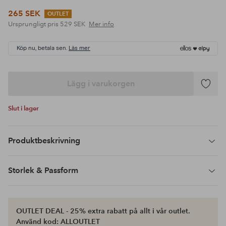
265 SEK
OUTLET
Ursprungligt pris
529 SEK
Mer info
Köp nu, betala sen.
Läs mer
Lägg i varukorgen
Lägg
till
Slut i lager
i
favoriter
Produktbeskrivning
Storlek & Passform
OUTLET DEAL - 25% extra rabatt på allt i vår outlet.
Använd kod: ALLOUTLET