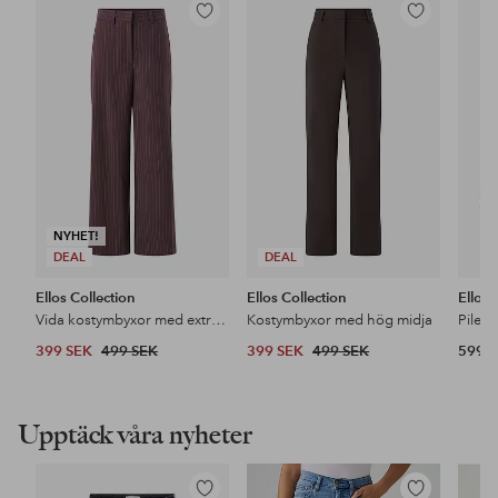
Lägg
Lägg
till
till
i
i
favoriter
favoriter
NYHET!
DEAL
DEAL
Ellos Collection
Ellos Collection
Ellos
Vida kostymbyxor med extra hög midja
Kostymbyxor med hög midja
Pileja
399 SEK
499 SEK
399 SEK
499 SEK
599 
Upptäck våra nyheter
Lägg
Lägg