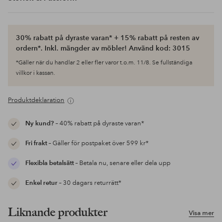
30% rabatt på dyraste varan* + 15% rabatt på resten av
ordern*. Inkl. mängder av möbler! Använd kod: 3015
*Gäller när du handlar 2 eller fler varor t.o.m. 11/8. Se fullständiga
villkor i kassan.
Produktdeklaration
Ny kund?
– 40% rabatt på dyraste varan*
Fri frakt
– Gäller för postpaket över 599 kr*
Flexibla betalsätt
– Betala nu, senare eller dela upp
Enkel retur
– 30 dagars returrätt*
Liknande produkter
Visa mer