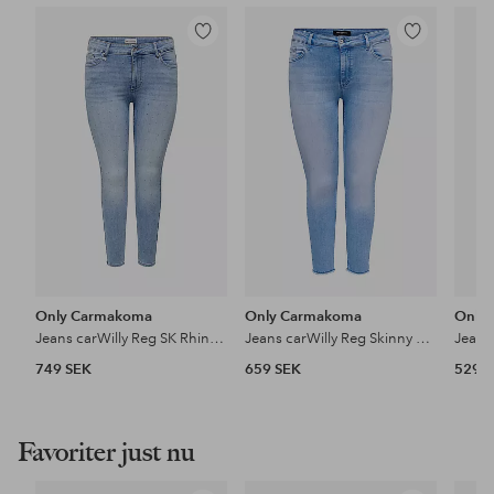
Lägg
Lägg
till
till
i
i
favoriter
favoriter
Only Carmakoma
Only Carmakoma
Only
Jeans carWilly Reg SK Rhinst Jns Dnm
Jeans carWilly Reg Skinny Ank RW Dnm
749 SEK
659 SEK
529 
Favoriter just nu