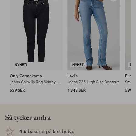
till
till
i
i
favoriter
favoriter
NYHET!
NYHET!
NY
Only Carmakoma
Levi's
Ellos 
Jeans Carwilly Reg Skinny Ank Dnm Box Noo
Jeans 725 High Rise Bootcut
Smala
529 SEK
1 349 SEK
599 
Så tycker andra
4.6
baserat på
5
st betyg