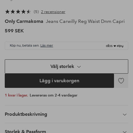
5
2 recensioner
Only Carmakoma
Jeans Carwilly Reg Waist Dnm Capri
599 SEK
Köp nu, betala sen.
Läs mer
Välj storlek
Lägg i varukorgen
Lägg
till
1 kvar i lager.
Levereras om 2-4 vardagar
i
favoriter
Produktbeskrivning
Storlek & Passform