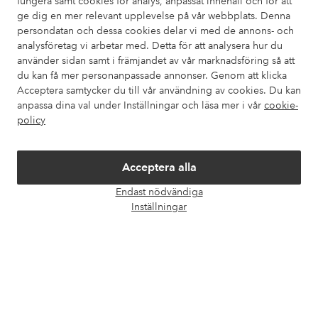
fungera samt cookies för analys, anpassat innehåll och för att
ge dig en mer relevant upplevelse på vår webbplats. Denna
Om Ellos
persondatan och dessa cookies delar vi med de annons- och
analysföretag vi arbetar med. Detta för att analysera hur du
använder sidan samt i främjandet av vår marknadsföring så att
Våra tjänster
du kan få mer personanpassade annonser. Genom att klicka
Acceptera samtycker du till vår användning av cookies. Du kan
Villkor
anpassa dina val under Inställningar och läsa mer i vår
cookie-
policy
Vänner
Acceptera alla
Endast nödvändiga
Öpp
Inställningar
chatt
Säkra betalningar - Betala direkt eller dela upp
Vill du veta mer om
våra betalalternativ
?
elpy
elpy