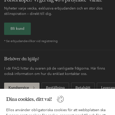
Nyheter varje vecka, exklusiva erbjudanden och en stor dos
stilinspiration – direkt till dig.
Bli kund
* Se erbjudandevillkor vid registrering
Behöver du hjälp?
I vår FAQ hittar du svaren på de vanligaste frågorna. Här finns
också information om hur du enklast kontaktar oss.
Kundservice
Beställning
Betalsätt
Leveran
Dina cookies, ditt val!
Mina sidor
Ellos använder obligatoriska cookies för att webbplatsen ska