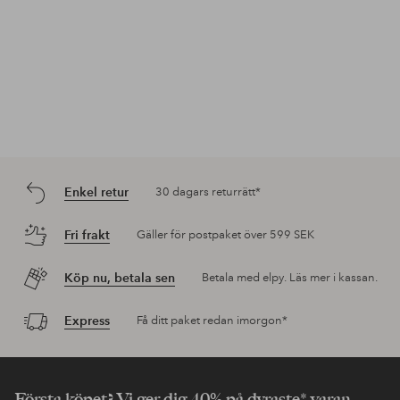
Enkel retur
30 dagars returrätt*
Fri frakt
Gäller för postpaket över 599 SEK
Köp nu, betala sen
Betala med elpy. Läs mer i kassan.
Express
Få ditt paket redan imorgon*
Första köpet? Vi ger dig 40% på dyraste* varan.