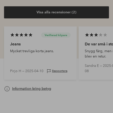
Visa alla recensioner (2)
Verifierad köpare
Jeans
De var små i st
Mycket trevliga korta jeans.
Snygg färg, men s
blev en retur.
Sandra E —
2025-
Pirjo H —
2025-04-10
08
Rapportera
Information kring betyg