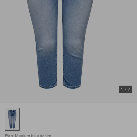
1
/
7
Färg: Medium blue denim