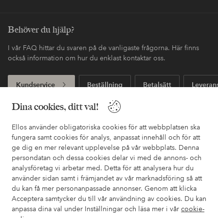
Behöver du hjälp?
I vår FAQ hittar du svaren på de vanligaste frågorna. Här finns
också information om hur du enklast kontaktar oss.
Kundservice
Beställning
Betalsätt
Leveran
Dina cookies, ditt val!
Mina sidor
Ellos använder obligatoriska cookies för att webbplatsen ska
fungera samt cookies för analys, anpassat innehåll och för att
ge dig en mer relevant upplevelse på vår webbplats. Denna
Om Ellos
persondatan och dessa cookies delar vi med de annons- och
analysföretag vi arbetar med. Detta för att analysera hur du
använder sidan samt i främjandet av vår marknadsföring så att
Våra tjänster
du kan få mer personanpassade annonser. Genom att klicka
Acceptera samtycker du till vår användning av cookies. Du kan
Villkor
anpassa dina val under Inställningar och läsa mer i vår
cookie-