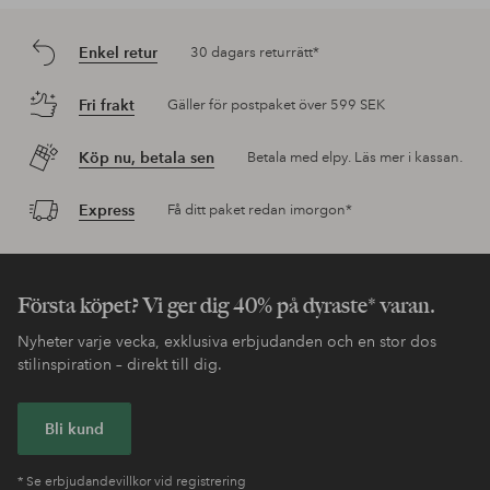
Enkel retur
30 dagars returrätt*
Fri frakt
Gäller för postpaket över 599 SEK
Köp nu, betala sen
Betala med elpy. Läs mer i kassan.
Express
Få ditt paket redan imorgon*
Första köpet? Vi ger dig 40% på dyraste* varan.
Nyheter varje vecka, exklusiva erbjudanden och en stor dos
stilinspiration – direkt till dig.
Bli kund
* Se erbjudandevillkor vid registrering