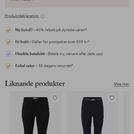
Produktdeklaration
Ny kund?
– 40% rabatt på dyraste varan*
Fri frakt
– Gäller för postpaket över 599 kr*
Flexibla betalsätt
– Betala nu, senare eller dela upp
Enkel retur
– 30 dagars returrätt*
Liknande produkter
Visa mer
Lägg
Lägg
till
till
i
i
favoriter
favoriter