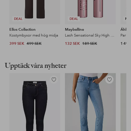
DEAL
DEAL
NY
Ellos Collection
Maybelline
Áhkk
Kostymbyxor med hög midja
Lash Sensational Sky High Mascara
399 SEK
499 SEK
132 SEK
189 SEK
1 499
Upptäck våra nyheter
Lägg
Lägg
till
till
i
i
favoriter
favoriter