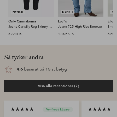
NYHET!
NYHET!
NY
Only Carmakoma
Levi's
Ellos 
Jeans Carwilly Reg Skinny Ank Dnm Box Noo
Jeans 725 High Rise Bootcut
Smala
529 SEK
1 349 SEK
599 
Så tycker andra
4.6
baserat på
15
st betyg
Visa alla recensioner (7)
Verifierad köpare