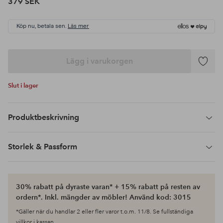
379 SEK
Köp nu, betala sen.
Läs mer
Lägg i varukorgen
Lägg
till
Slut i lager
i
favoriter
Produktbeskrivning
Storlek & Passform
30% rabatt på dyraste varan* + 15% rabatt på resten av
ordern*. Inkl. mängder av möbler! Använd kod: 3015
*Gäller när du handlar 2 eller fler varor t.o.m. 11/8. Se fullständiga
villkor i kassan.