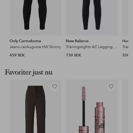
Only Carmakoma
New Balance
Humm
Jeans carAugusta HW Skinny
Träningstights AC Legging 25
459 SEK
730 SEK
350 
Favoriter just nu
Lägg
Lägg
till
till
i
i
favoriter
favoriter