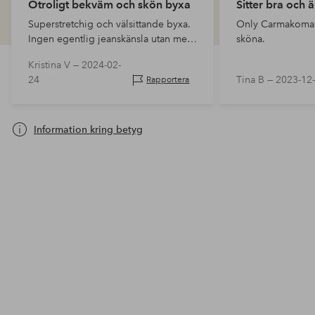
Otroligt bekväm och skön byxa
Sitter bra och 
Superstretchig och välsittande byxa.
Only Carmakoma ä
Ingen egentlig jeanskänsla utan mer
sköna.
som en twillbyxa. Tappar dock färgen
Kristina V —
2024-02-
efter några tvättar men blir fina igen
24
Tina B —
2023-12
Rapportera
med ”back to black”.
Information kring betyg