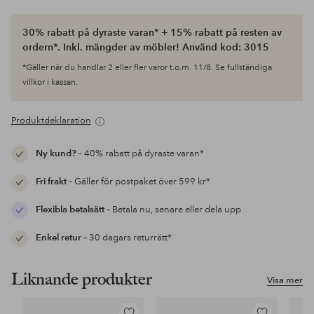
30% rabatt på dyraste varan* + 15% rabatt på resten av
ordern*. Inkl. mängder av möbler! Använd kod: 3015
*Gäller när du handlar 2 eller fler varor t.o.m. 11/8. Se fullständiga
villkor i kassan.
Produktdeklaration
Ny kund?
– 40% rabatt på dyraste varan*
Fri frakt
– Gäller för postpaket över 599 kr*
Flexibla betalsätt
– Betala nu, senare eller dela upp
Enkel retur
– 30 dagars returrätt*
Liknande produkter
Visa mer