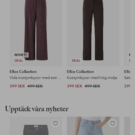
till
till
i
i
favoriter
favoriter
NYHET!
NY
DEAL
DEAL
DE
Ellos Collection
Ellos Collection
Ellos 
Vida kostymbyxor med extra hög midja
Kostymbyxor med hög midja
Satin
399 SEK
499 SEK
399 SEK
499 SEK
399 
Upptäck våra nyheter
Lägg
Lägg
till
till