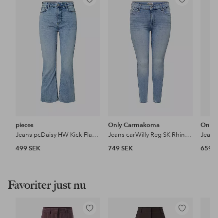
Lägg
Lägg
till
till
i
i
favoriter
favoriter
pieces
Only Carmakoma
Only
Jeans pcDaisy HW Kick Flared
Jeans carWilly Reg SK Rhinst Jns Dnm
499 SEK
749 SEK
659 
Favoriter just nu
Lägg
Lägg