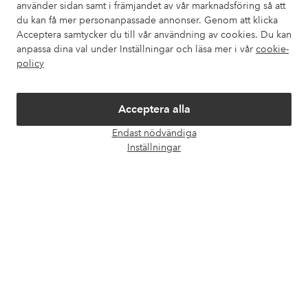
använder sidan samt i främjandet av vår marknadsföring så att
Våra tjänster
du kan få mer personanpassade annonser. Genom att klicka
Acceptera samtycker du till vår användning av cookies. Du kan
Villkor
anpassa dina val under Inställningar och läsa mer i vår
cookie-
policy
Vänner
Acceptera alla
Endast nödvändiga
Öpp
Inställningar
chatt
Säkra betalningar - Betala direkt eller dela upp
Vill du veta mer om
våra betalalternativ
?
elpy
elpy
Sverige - Välj land