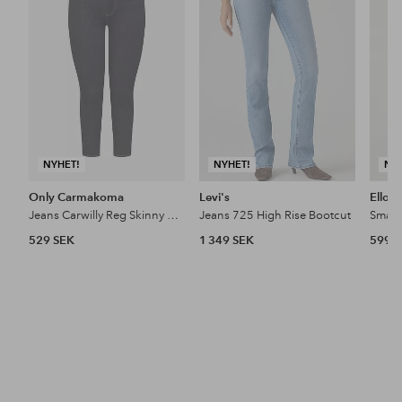
i
i
favoriter
favoriter
NYHET!
NYHET!
NY
Only Carmakoma
Levi's
Ellos 
Jeans Carwilly Reg Skinny Ank Dnm Box Noo
Jeans 725 High Rise Bootcut
Smala
529 SEK
1 349 SEK
599 