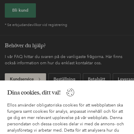
Bli kund
* Se erbjudandevillkor vid registrering
Behöver du hjälp?
I vår FAQ hittar du svaren på de vanligaste frågorna. Här finns
också information om hur du enklast kontaktar oss.
Kundservice
Beställning
Betalsätt
Leveran
Dina cookies, ditt val!
Mina sidor
Ellos använder obligatoriska cookies för att webbplatsen ska
fungera samt cookies för analys, anpassat innehåll och för att
ge dig en mer relevant upplevelse på vår webbplats. Denna
Om Ellos
persondatan och dessa cookies delar vi med de annons- och
analysföretag vi arbetar med. Detta för att analysera hur du