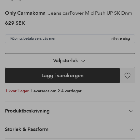
Only Carmakoma
Jeans carPower Mid Push UP SK Dnm
629 SEK
Köp nu, betala sen.
Läs mer
Välj storlek
Lägg i varukorgen
Lägg
till
1 kvar i lager.
Levereras om 2-4 vardagar
i
favoriter
Produktbeskrivning
Storlek & Passform