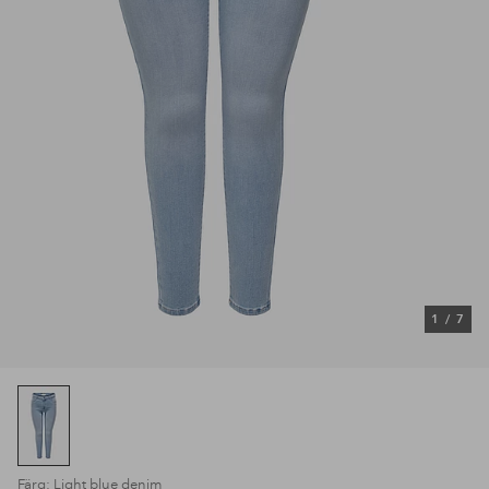
1
/
7
Färg: Light blue denim