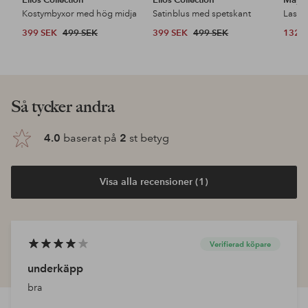
Kostymbyxor med hög midja
Satinblus med spetskant
399 SEK
499 SEK
399 SEK
499 SEK
132 
Upptäck våra nyheter
Lägg
Lägg
till
till
i
i
favoriter
favoriter
Lily Lolo
Wet n Wild
CLE