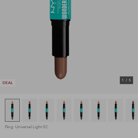
1
/
5
DEAL
Färg: Universal Light 02