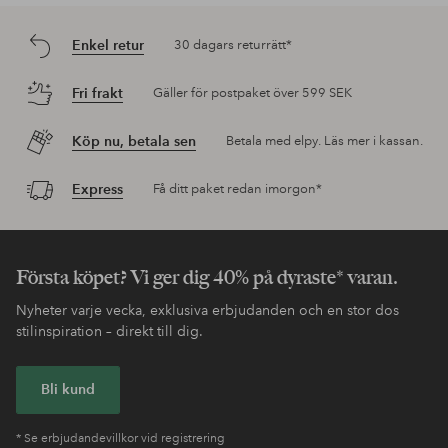
Information kring betyg
Upptäck mer
NYX highlighter