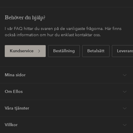
Enkel retur
30 dagars returrätt*
Fri frakt
Gäller för postpaket över 599 SEK
Köp nu, betala sen
Betala med elpy. Läs mer i kassan.
Express
Få ditt paket redan imorgon*
Första köpet? Vi ger dig 40% på dyraste* varan.
Nyheter varje vecka, exklusiva erbjudanden och en stor dos
stilinspiration – direkt till dig.
Bli kund
* Se erbjudandevillkor vid registrering