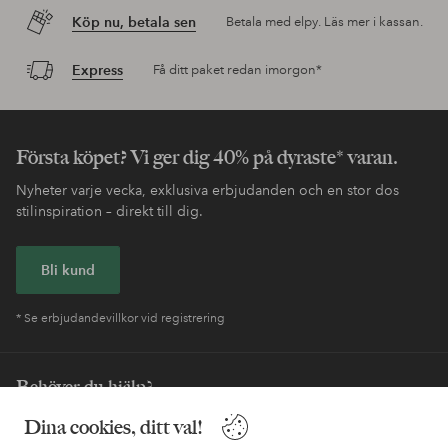
Köp nu, betala sen
Betala med elpy. Läs mer i kassan.
Express
Få ditt paket redan imorgon*
Första köpet? Vi ger dig 40% på dyraste* varan.
Nyheter varje vecka, exklusiva erbjudanden och en stor dos
stilinspiration – direkt till dig.
Bli kund
* Se erbjudandevillkor vid registrering
Behöver du hjälp?
Dina cookies, ditt val!
I vår FAQ hittar du svaren på de vanligaste frågorna. Här finns
också information om hur du enklast kontaktar oss.