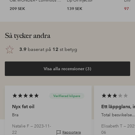
Oat WONDER® Luminous Lip Oil 10 Ml
Lip Oil Injector
Lifter
209 SEK
139 SEK
97 S
Så tycker andra
3.9
baserat på
12
st betyg
Visa alla recensioner (3)
Verifierad köpare
Nyx fat oil
Ett läppglans, i
Bra
Total besvikelse..
Natalie F —
2023-11-
Elisabeth T —
202
22
06
Rapportera