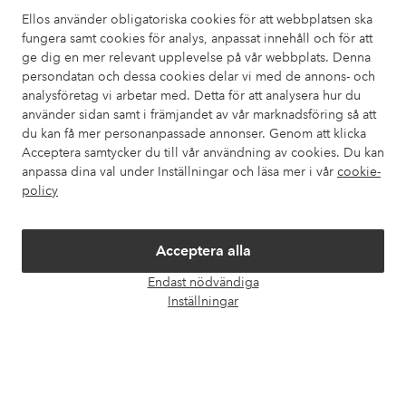
Ellos använder obligatoriska cookies för att webbplatsen ska
fungera samt cookies för analys, anpassat innehåll och för att
Kundservice
Beställning
Betalsätt
Leveran
ge dig en mer relevant upplevelse på vår webbplats. Denna
persondatan och dessa cookies delar vi med de annons- och
analysföretag vi arbetar med. Detta för att analysera hur du
använder sidan samt i främjandet av vår marknadsföring så att
Mina sidor
du kan få mer personanpassade annonser. Genom att klicka
Acceptera samtycker du till vår användning av cookies. Du kan
Om Ellos
anpassa dina val under Inställningar och läsa mer i vår
cookie-
policy
Våra tjänster
Acceptera alla
Villkor
Endast nödvändiga
Öpp
Inställningar
chatt
Vänner