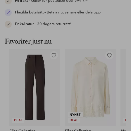
Fri frakt
– Gäller för postpaket över 599 kr*
Flexibla betalsätt
– Betala nu, senare eller dela upp
Enkel retur
– 30 dagars returrätt*
Favoriter just nu
Lägg
Lägg
till
till
i
i
favoriter
favoriter
NYHET!
DEAL
DEAL
DE
Ellos Collection
Ellos Collection
Maybe