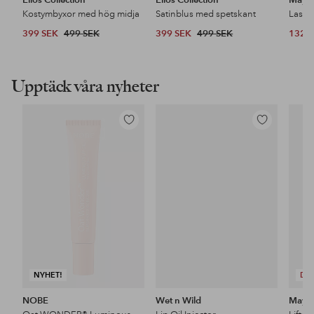
Kostymbyxor med hög midja
Satinblus med spetskant
399 SEK
499 SEK
399 SEK
499 SEK
132 
Upptäck våra nyheter
Lägg
Lägg
till
till
i
i
favoriter
favoriter
NYHET!
DE
NOBE
Wet n Wild
Maybe