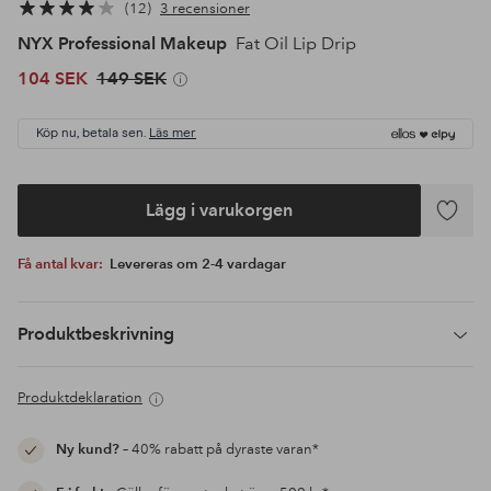
12
3 recensioner
NYX Professional Makeup
Fat Oil Lip Drip
104 SEK
149 SEK
Köp nu, betala sen.
Läs mer
Lägg i varukorgen
Lägg
till
Få antal kvar:
Levereras om 2-4 vardagar
i
favoriter
Produktbeskrivning
Produktdeklaration
Ny kund?
– 40% rabatt på dyraste varan*