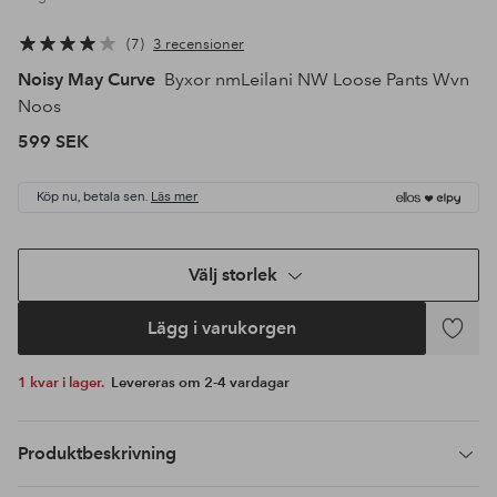
7
3 recensioner
Noisy May Curve
Byxor nmLeilani NW Loose Pants Wvn
Noos
599 SEK
Köp nu, betala sen.
Läs mer
Välj storlek
Lägg i varukorgen
Lägg
till
1 kvar i lager.
Levereras om 2-4 vardagar
i
favoriter
Produktbeskrivning