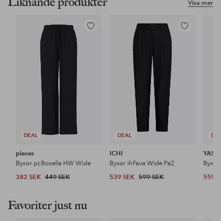
Liknande produkter
Visa mer
Lägg
Lägg
till
till
i
i
favoriter
favoriter
DEAL
DEAL
DE
pieces
ICHI
YAS
Byxor pcBosella HW Wide
Byxor ihFava Wide Pa2
Byxor
382 SEK
449 SEK
539 SEK
599 SEK
559 
Favoriter just nu