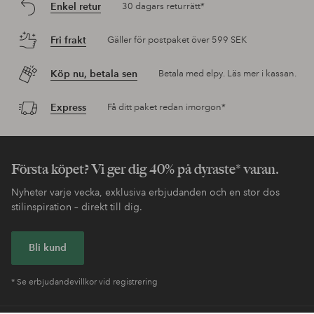
Enkel retur
30 dagars returrätt*
Fri frakt
Gäller för postpaket över 599 SEK
Köp nu, betala sen
Betala med elpy. Läs mer i kassan.
Express
Få ditt paket redan imorgon*
Första köpet? Vi ger dig 40% på dyraste* varan.
Nyheter varje vecka, exklusiva erbjudanden och en stor dos
stilinspiration – direkt till dig.
Bli kund
* Se erbjudandevillkor vid registrering