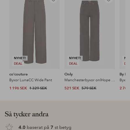
Lägg
Lägg
till
till
i
i
favoriter
favoriter
NYHET!
NYHET!
NY
DEAL
DEAL
DE
co’couture
Only
By Ma
Byxor LunaCC Wide Pant
Manchesterbyxor onlHope Global HW Wide Cord Pnt
1 196 SEK
1 329 SEK
521 SEK
579 SEK
2 700
Så tycker andra
4.0
baserat på
7
st betyg