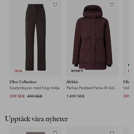
Lägg
Lägg
till
till
i
i
favoriter
favoriter
NY
DEAL
NYHET!
DE
Ellos Collection
Áhkká
Ellos 
Kostymbyxor med hög midja
Parkas Padded Parka W Adjustable Waist
399 SEK
499 SEK
1 499 SEK
399 
Upptäck våra nyheter