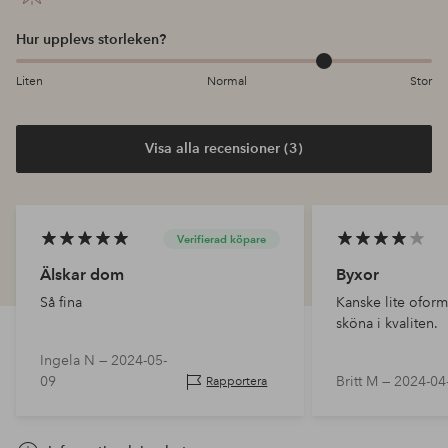
Hur upplevs storleken?
Liten
Normal
Stor
Visa alla recensioner (3)
Verifierad köpare
Älskar dom
Byxor
Så fina
Kanske lite ofor
sköna i kvaliten.
Ingela N —
2024-05-
09
Britt M —
2024-04
Rapportera