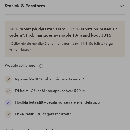
Storlek & Passform
30% rabatt på dyraste varan* + 15% rabatt på resten av
ordern*. Inkl. mängder av möbler! Använd kod: 3015
*Gäller när du handlar 2 eller fler varor t.o.m. 11/8. Se fullständiga
villkor i kassan.
Produktdeklaration
Ny kund?
– 40% rabatt på dyraste varan*
Fri frakt
– Gäller för postpaket över 599 kr*
Flexibla betalsätt
– Betala nu, senare eller dela upp
Enkel retur
– 30 dagars returrätt*