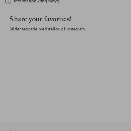
Information kring betyg
Share your favorites!
Bilder taggade med
#ellos
på Instagram.
Inlägg
ellosofficial
Inlägg
jessicafrej
Inl
ello
publicerat
publicerat
pub
av
av
av