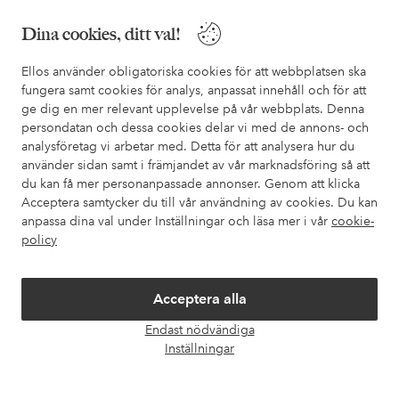
Behöver du hjälp?
Dina cookies, ditt val!
I vår FAQ hittar du svaren på de vanligaste frågorna. Här finns
Ellos använder obligatoriska cookies för att webbplatsen ska
också information om hur du enklast kontaktar oss.
fungera samt cookies för analys, anpassat innehåll och för att
ge dig en mer relevant upplevelse på vår webbplats. Denna
Kundservice
Beställning
Betalsätt
Leveran
persondatan och dessa cookies delar vi med de annons- och
analysföretag vi arbetar med. Detta för att analysera hur du
använder sidan samt i främjandet av vår marknadsföring så att
du kan få mer personanpassade annonser. Genom att klicka
Mina sidor
Acceptera samtycker du till vår användning av cookies. Du kan
anpassa dina val under Inställningar och läsa mer i vår
cookie-
policy
Om Ellos
Våra tjänster
Acceptera alla
Endast nödvändiga
Öpp
Villkor
Inställningar
chatt
Vänner