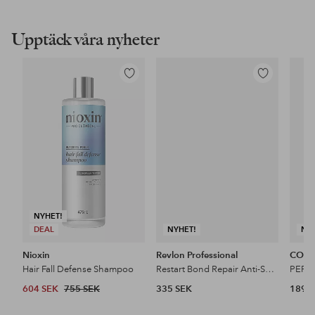
Upptäck våra nyheter
Lägg
Lägg
till
till
i
i
favoriter
favoriter
NYHET!
DEAL
NYHET!
NY
Nioxin
Revlon Professional
COSR
Hair Fall Defense Shampoo
Restart Bond Repair Anti-Split Ends Sealing Drops 50 Ml
604 SEK
755 SEK
335 SEK
189 