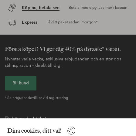
Köp nu, betala sen
Betala med elpy. Läs mer i kassan.
Express
Få ditt paket redan imorgon*
Första köpet? Vi ger dig 40% på dyraste* varan.
Nyheter varje vecka, exklusiva erbjudanden och en stor dos
stilinspiration – direkt till dig.
Bli kund
* Se erbjudandevillkor vid registrering
Behöver du hjälp?
Dina cookies, ditt val!
I vår FAQ hittar du svaren på de vanligaste frågorna. Här finns