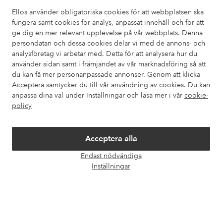
också information om hur du enklast kontaktar oss.
Ellos använder obligatoriska cookies för att webbplatsen ska
fungera samt cookies för analys, anpassat innehåll och för att
Kundservice
Beställning
Betalsätt
Leveran
ge dig en mer relevant upplevelse på vår webbplats. Denna
persondatan och dessa cookies delar vi med de annons- och
analysföretag vi arbetar med. Detta för att analysera hur du
använder sidan samt i främjandet av vår marknadsföring så att
Mina sidor
du kan få mer personanpassade annonser. Genom att klicka
Acceptera samtycker du till vår användning av cookies. Du kan
Om Ellos
anpassa dina val under Inställningar och läsa mer i vår
cookie-
policy
Våra tjänster
Acceptera alla
Villkor
Endast nödvändiga
Öpp
Inställningar
chatt
Vänner