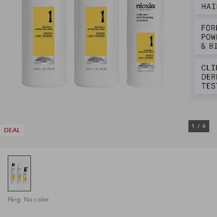
1
/
6
DEAL
Färg: No color