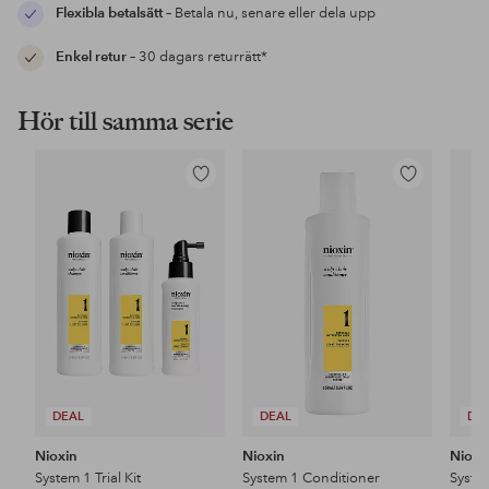
Flexibla betalsätt
– Betala nu, senare eller dela upp
Enkel retur
– 30 dagars returrätt*
Hör till samma serie
Lägg
Lägg
till
till
i
i
favoriter
favoriter
DEAL
DEAL
DE
Nioxin
Nioxin
Nioxi
System 1 Trial Kit
System 1 Conditioner
Syste