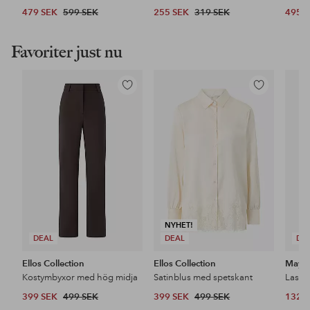
479 SEK
599 SEK
255 SEK
319 SEK
495 
Favoriter just nu
Lägg
Lägg
till
till
i
i
favoriter
favoriter
NYHET!
DEAL
DEAL
DE
Ellos Collection
Ellos Collection
Maybe
Kostymbyxor med hög midja
Satinblus med spetskant
399 SEK
499 SEK
399 SEK
499 SEK
132 