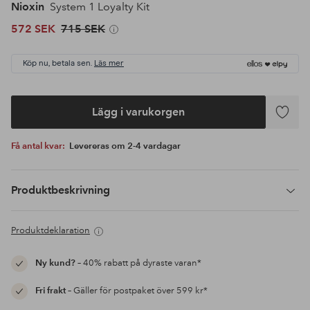
Nioxin
System 1 Loyalty Kit
572 SEK
715 SEK
Köp nu, betala sen.
Läs mer
Lägg i varukorgen
Lägg
till
Få antal kvar:
Levereras om 2-4 vardagar
i
favoriter
Produktbeskrivning
Produktdeklaration
Ny kund?
– 40% rabatt på dyraste varan*
Fri frakt
– Gäller för postpaket över 599 kr*