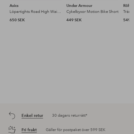
Asics
Under Armour
Röhni
Löpartights Road High Waist 8in Sprinter
Cykelbyxor Motion Bike Short
650 SEK
449 SEK
549 
Enkel retur
30 dagars returrätt*
Fri frakt
Gäller för postpaket över 599 SEK