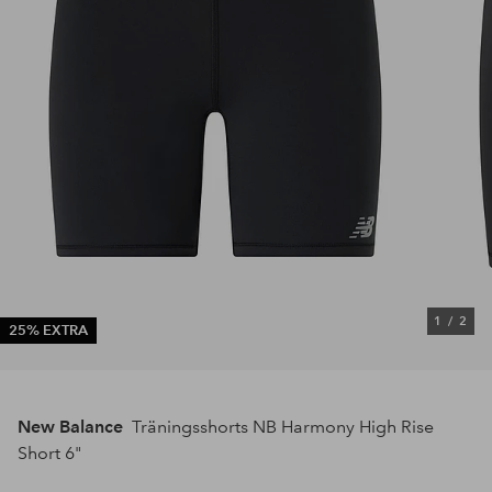
1
/
2
25% EXTRA
New Balance
Träningsshorts NB Harmony High Rise
Short 6"