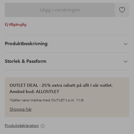
Lägg i varukorgen
Lägg
till
Ej tillgänglig
i
favoriter
Produktbeskrivning
Storlek & Passform
OUTLET DEAL - 25% extra rabatt på allt i vår outlet.
Använd kod: ALLOUTLET
*Gäller varor märkta med OUTLET t.o.m. 11/8.
Shoppa här
Produktdeklaration