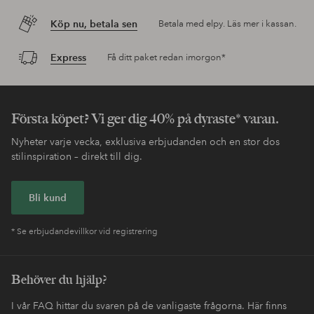
Köp nu, betala sen
Betala med elpy. Läs mer i kassan.
Express
Få ditt paket redan imorgon*
Första köpet? Vi ger dig 40% på dyraste* varan.
Nyheter varje vecka, exklusiva erbjudanden och en stor dos
stilinspiration – direkt till dig.
Bli kund
* Se erbjudandevillkor vid registrering
Behöver du hjälp?
I vår FAQ hittar du svaren på de vanligaste frågorna. Här finns