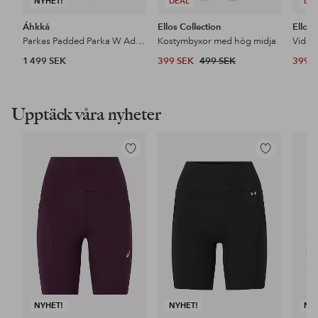
NYHET!
DEAL
DE
Áhkká
Ellos Collection
Ellos 
Parkas Padded Parka W Adjustable Waist
Kostymbyxor med hög midja
1 499 SEK
399 SEK
499 SEK
399 
Upptäck våra nyheter
Lägg
Lägg
till
till
i
i
favoriter
favoriter
NYHET!
NYHET!
NY