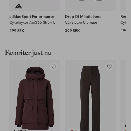
adidas Sport Performance
Drop Of Mindfulness
Reebo
Cykelbyxor Adi365 Short L
Cykelbyxa Ultimate
599 SEK
399 SEK
499 
Favoriter just nu
Lägg
Lägg
till
till
i
i
favoriter
favoriter
NY