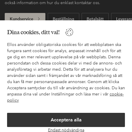
också information om hur du enklast kontaktar oss.
Kundservice
Beställning
Betalsätt
Leveran
Dina cookies, ditt val!
Mina sidor
Ellos använder obligatoriska cookies för att webbplatsen ska
fungera samt cookies för analys, anpassat innehåll och för att
ge dig en mer relevant upplevelse på vår webbplats. Denna
Om Ellos
persondatan och dessa cookies delar vi med de annons- och
analysföretag vi arbetar med. Detta för att analysera hur du
använder sidan samt i främjandet av vår marknadsföring så att
Våra tjänster
du kan få mer personanpassade annonser. Genom att klicka
Acceptera samtycker du till vår användning av cookies. Du kan
Villkor
anpassa dina val under Inställningar och läsa mer i vår
cookie-
policy
Vänner
Acceptera alla
Endast nödvändiga