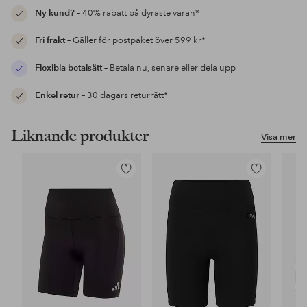
Ny kund?
– 40% rabatt på dyraste varan*
Fri frakt
– Gäller för postpaket över 599 kr*
Flexibla betalsätt
– Betala nu, senare eller dela upp
Enkel retur
– 30 dagars returrätt*
Liknande produkter
Visa mer
Lägg
Lägg
till
till
i
i
favoriter
favoriter