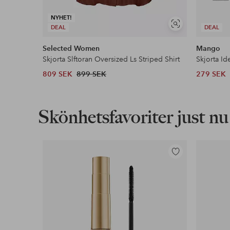
NYHET!
Visa
DEAL
DEAL
liknande
Selected Women
Mango
Skjorta Slftoran Oversized Ls Striped Shirt
Skjorta Id
809 SEK
899 SEK
279 SEK
Skönhetsfavoriter just nu
Lägg
till
i
favoriter