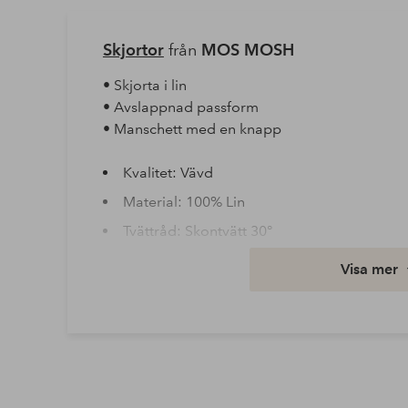
Skjortor
från
MOS MOSH
• Skjorta i lin
• Avslappnad passform
• Manschett med en knapp
Kvalitet: Vävd
Material: 100% Lin
Tvättråd: Skontvätt 30°
Ärmlängd: Lång ärm
Visa mer
Artikelnummer: 1788010-06-S
Ladda ner högupplöst bild
Fri frakt