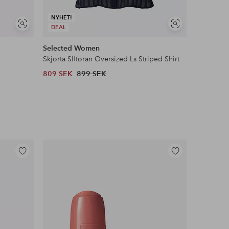
NYHET!
Visa
Visa
DEAL
DEAL
liknande
liknande
Selected Women
Only Ca
Skjorta Slftoran Oversized Ls Striped Shirt
Jeansskjo
809 SEK
899 SEK
601 SEK
Lägg
Lägg
till
till
i
i
favoriter
favoriter