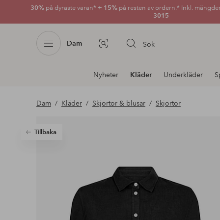
30%
på dyraste varan*
+ 15%
på resten av ordern.* Inkl. mängde
3015
Dam
Sök
Bildsök
Avdelnings
Nyheter
Kläder
Underkläder
S
navigation
Dam
Kläder
Skjortor & blusar
Skjortor
Tillbaka