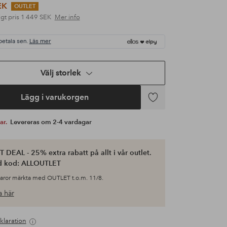
EK
OUTLET
gt pris
1 449 SEK
Mer info
betala sen.
Läs mer
Välj storlek
Lägg i varukorgen
Lägg
till
var.
Levereras om 2-4 vardagar
i
favoriter
 DEAL - 25% extra rabatt på allt i vår outlet.
d kod: ALLOUTLET
varor märkta med OUTLET t.o.m. 11/8.
 här
klaration