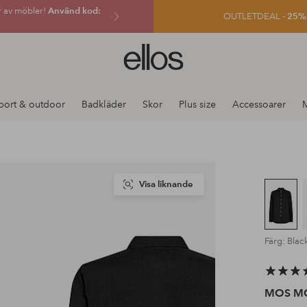
r av möbler!
Använd kod:
OUTLETDEAL -
25% e
Ellos
logotyp
-
gå
port & outdoor
Badkläder
Skor
Plus size
Accessoarer
till
förstasidan
Visa liknande
Färg: Blac
MOS M