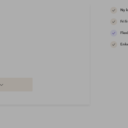
Ny 
Fri f
Flexi
Enke