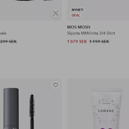
NYHET!
Visa
DEAL
liknande
MOS MOSH
eale
Skjorta MMVinita 3/4 Shirt
399 SEK
1 079 SEK
1 199 SEK
Lägg
till
i
favoriter