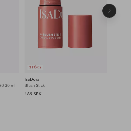
Nästa
produkt
3 FÖR 2
DEAL
IsaDora
Maybelli
20 30 ml
Blush Stick
Face Stud
169 SEK
104 SEK