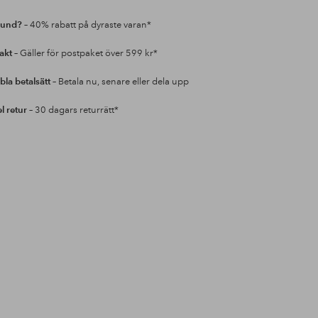
kund?
– 40% rabatt på dyraste varan*
rakt
– Gäller för postpaket över 599 kr*
bla betalsätt
– Betala nu, senare eller dela upp
l retur
– 30 dagars returrätt*