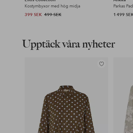
Kostymbyxor med hög midja
Parkas Pa
399 SEK
499 SEK
1 499 SE
Upptäck våra nyheter
Lägg
till
i
favoriter