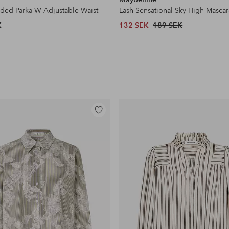
dded Parka W Adjustable Waist
Lash Sensational Sky High Mascar
K
132 SEK
189 SEK
Lägg
till
i
favoriter