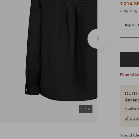
1 014 S
Ursprungli
Köp nu, 
Nästa
produkt
Få antal k
OUTLET
Använ
1
/
2
*Gäller 
Shoppa
Produktde