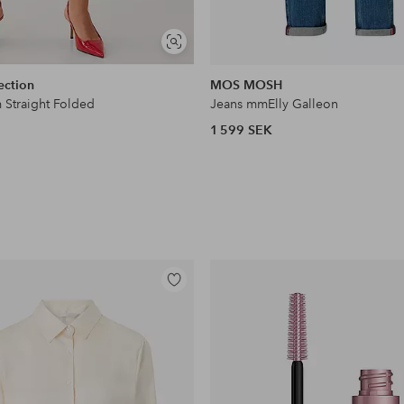
Visa
liknande
ection
MOS MOSH
 Straight Folded
Jeans mmElly Galleon
1 599 SEK
Lägg
till
i
favoriter