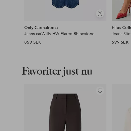
Visa
liknande
Only Carmakoma
Ellos Coll
Jeans carWilly HW Flared Rhinestone
Jeans Slim
859 SEK
599 SEK
Favoriter just nu
Lägg
till
i
favoriter