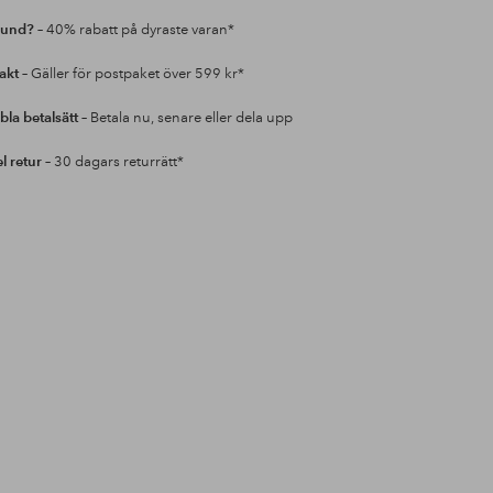
kund?
– 40% rabatt på dyraste varan*
rakt
– Gäller för postpaket över 599 kr*
bla betalsätt
– Betala nu, senare eller dela upp
l retur
– 30 dagars returrätt*