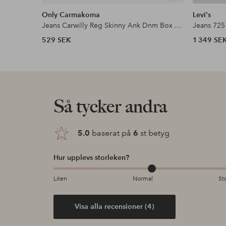
liknande
Only Carmakoma
Levi's
Jeans Carwilly Reg Skinny Ank Dnm Box Noo
Jeans 725
529 SEK
1 349 SE
Så tycker andra
5.0
baserat på
6
st betyg
Hur upplevs storleken?
Liten
Normal
St
Visa alla recensioner (4)