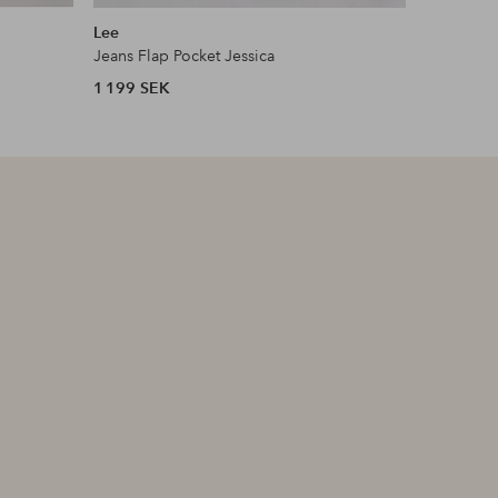
liknande
liknande
Lee
Levi's Plu
Jeans Flap Pocket Jessica
Jeans 311
1 199 SEK
949 SEK