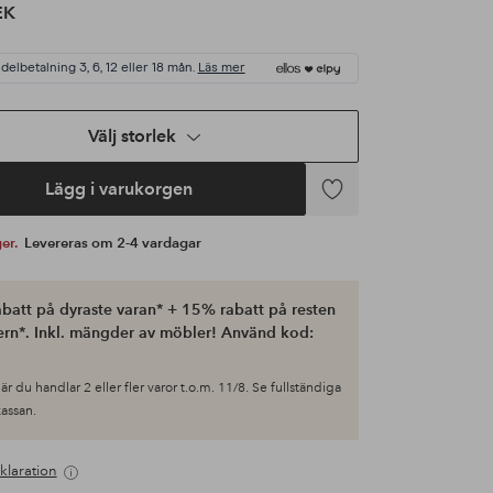
EK
 delbetalning 3, 6, 12 eller 18 mån.
Läs mer
Välj storlek
Lägg i varukorgen
Lägg
till
ger.
Levereras om 2-4 vardagar
i
favoriter
batt på dyraste varan* + 15% rabatt på resten
ern*. Inkl. mängder av möbler! Använd kod:
är du handlar 2 eller fler varor t.o.m. 11/8. Se fullständiga
 kassan.
klaration