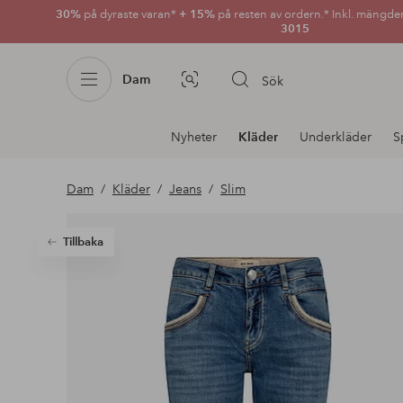
30%
på dyraste varan*
+ 15%
på resten av ordern.* Inkl. mängde
3015
Dam
Sök
Bildsök
Avdelnings
Nyheter
Kläder
Underkläder
S
navigation
Dam
Kläder
Jeans
Slim
Tillbaka