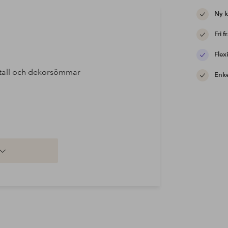
Ny 
Fri f
Flexi
metall och dekorsömmar
Enke