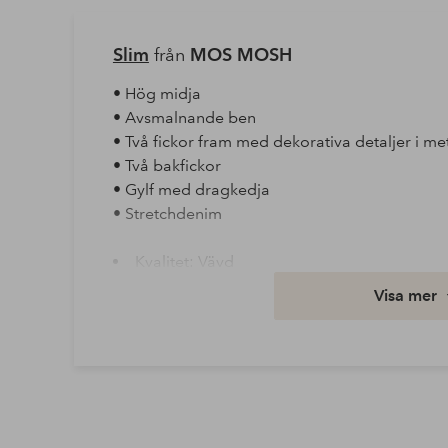
Slim
från
MOS MOSH
• Hög midja
• Avsmalnande ben
• Två fickor fram med dekorativa detaljer i 
• Två bakfickor
• Gylf med dragkedja
• Stretchdenim
Kvalitet: Vävd
Material: 99% Bomull, 1% Elastan
Visa mer
Tvättråd: Maskintvätt 30°
Utförande: Denim
Artikelnummer: 1788023-01-27
Ladda ner högupplöst bild