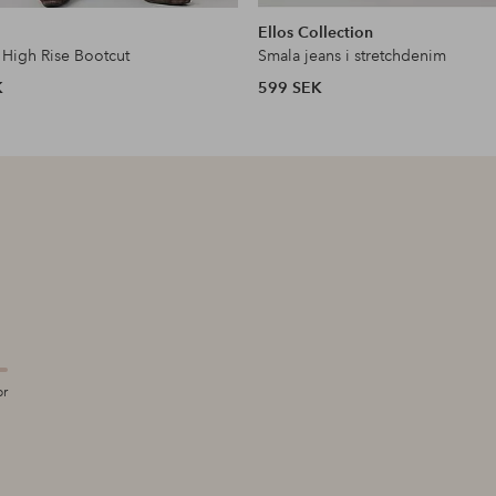
liknande
Ellos Collection
 High Rise Bootcut
Smala jeans i stretchdenim
K
599 SEK
or