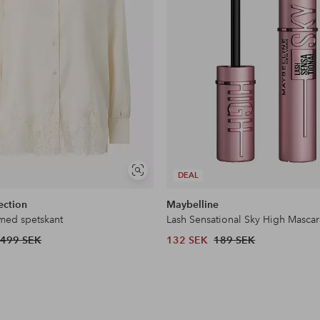
Visa
DEAL
liknande
ection
Maybelline
 med spetskant
Lash Sensational Sky High Mascar
499 SEK
132 SEK
189 SEK