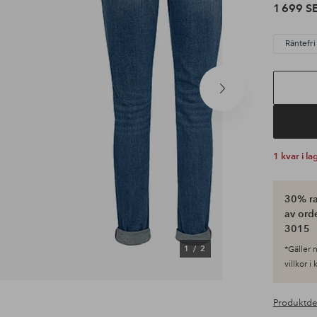
1 699 S
Räntefri
Nästa
produkt
1 kvar i la
30% ra
av ord
3015
1
/
2
*Gäller n
villkor i
Produktde