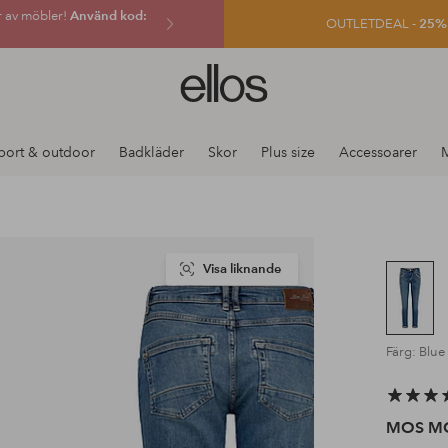
r av möbler!
Använd kod:
OUTLETDEAL -
25% e
Ellos
logotyp
-
gå
port & outdoor
Badkläder
Skor
Plus size
Accessoarer
till
förstasidan
Visa liknande
Färg: Blue
MOS M