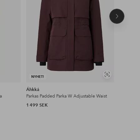
Nästa
produkt
Visa
NYHET!
liknande
Áhkká
Ellos ST
a
Parkas Padded Parka W Adjustable Waist
Pilejacka 
1 499 SEK
599 SEK