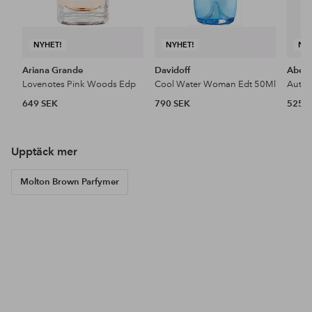
NYHET!
NYHET!
NY
Ariana Grande
Davidoff
Aberc
Lovenotes Pink Woods Edp
Cool Water Woman Edt 50Ml
649 SEK
790 SEK
525 
Upptäck mer
Molton Brown Parfymer