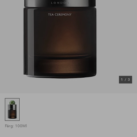
1
/
3
Färg: 100Ml