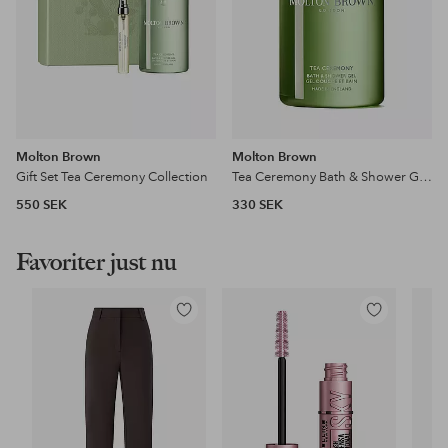
Molton Brown
Molton Brown
Gift Set Tea Ceremony Collection
Tea Ceremony Bath & Shower Gel 300 Ml
550 SEK
330 SEK
Favoriter just nu
Lägg
Lägg
till
till
i
i
favoriter
favoriter