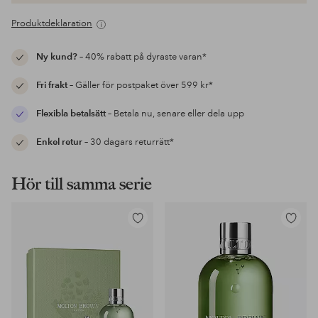
Produktdeklaration
Ny kund?
– 40% rabatt på dyraste varan*
Fri frakt
– Gäller för postpaket över 599 kr*
Flexibla betalsätt
– Betala nu, senare eller dela upp
Enkel retur
– 30 dagars returrätt*
Hör till samma serie
Lägg
Lägg
till
till
i
i
favoriter
favoriter