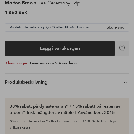
Molton Brown
Tea Ceremony Edp
1 850 SEK
Räntefri delbetalning 3, 6, 12 eller 18 mån.
Läs mer
Lägg i varukorgen
Lägg
till
3 kvar i lager.
Levereras om 2-4 vardagar
i
favoriter
Produktbeskrivning
30% rabatt på dyraste varan* + 15% rabatt på resten av
ordern*. Inkl. mängder av möbler! Använd kod: 3015
*Gäller när du handlar 2 eller fler varor t.o.m. 11/8. Se fullständiga
villkor i kassan.