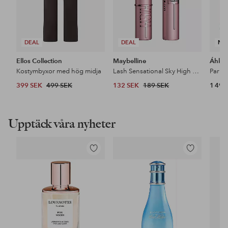
DEAL
DEAL
NY
Ellos Collection
Maybelline
Áhkk
Kostymbyxor med hög midja
Lash Sensational Sky High Mascara
399 SEK
499 SEK
132 SEK
189 SEK
1 499
Upptäck våra nyheter
Lägg
Lägg
till
till
i
i
favoriter
favoriter