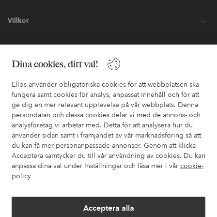
Villkor
Vänner
Dina cookies, ditt val!
Ellos använder obligatoriska cookies för att webbplatsen ska
fungera samt cookies för analys, anpassat innehåll och för att
ge dig en mer relevant upplevelse på vår webbplats. Denna
Säkra betalningar - Betala direkt eller dela upp
persondatan och dessa cookies delar vi med de annons- och
analysföretag vi arbetar med. Detta för att analysera hur du
Vill du veta mer om
våra betalalternativ
?
använder sidan samt i främjandet av vår marknadsföring så att
elpy
elpy
du kan få mer personanpassade annonser. Genom att klicka
Acceptera samtycker du till vår användning av cookies. Du kan
anpassa dina val under Inställningar och läsa mer i vår
cookie-
policy
Sverige - Välj land
Acceptera alla