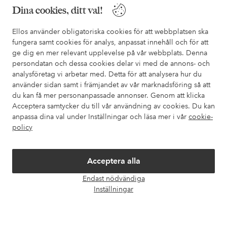
Behöver du hjälp?
Dina cookies, ditt val!
I vår FAQ hittar du svaren på de vanligaste frågorna. Här finns
Ellos använder obligatoriska cookies för att webbplatsen ska
också information om hur du enklast kontaktar oss.
fungera samt cookies för analys, anpassat innehåll och för att
ge dig en mer relevant upplevelse på vår webbplats. Denna
Kundservice
Beställning
Betalsätt
Leveran
persondatan och dessa cookies delar vi med de annons- och
analysföretag vi arbetar med. Detta för att analysera hur du
använder sidan samt i främjandet av vår marknadsföring så att
du kan få mer personanpassade annonser. Genom att klicka
Mina sidor
Acceptera samtycker du till vår användning av cookies. Du kan
anpassa dina val under Inställningar och läsa mer i vår
cookie-
policy
Om Ellos
Våra tjänster
Acceptera alla
Endast nödvändiga
Öpp
Villkor
Inställningar
chatt
Vänner