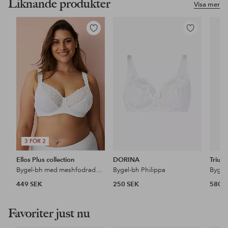
Liknande produkter
Visa mer
Lägg
Lägg
till
till
i
i
favoriter
favoriter
3 FÖR 2
Ellos Plus collection
DORINA
Triu
Bygel-bh med meshfodrade kupor
Bygel-bh Philippa
Bygel
449 SEK
250 SEK
580 
Favoriter just nu