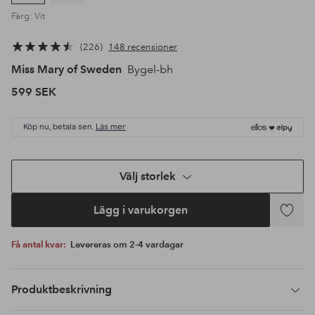
Färg: Vit
226
148 recensioner
Miss Mary of Sweden
Bygel-bh
599 SEK
Köp nu, betala sen.
Läs mer
Välj storlek
Lägg i varukorgen
Lägg
till
Få antal kvar:
Levereras om 2-4 vardagar
i
favoriter
Produktbeskrivning