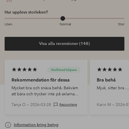
Hur upplevs storleken?
Liten
Normal
Stor
Visa alla recensioner (148)
Verifierad köpare
Rekommendation för dessa
Bra behå
Mycket bra och snäva behå. Bekväm
Mjuk, sitter bra 
att bära och trycker inte på axlarna
tack vare de breda axelbanden.
Tanja O —
2026-03-28
Karin M —
2026-0
Rapportera
Information kring betyg