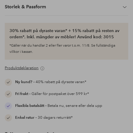
Storlek & Passform
30% rabatt på dyraste varan* + 15% rabatt på resten av
ordern*. Inkl. mängder av möbler! Använd kod: 3015
*Gäller när du handlar 2 eller fler varor t.o.m. 11/8. Se fullständiga
villkor i kassan.
Produktdeklaration
Ny kund?
– 40% rabatt på dyraste varan*
Fri frakt
– Gäller för postpaket över 599 kr*
Flexibla betalsätt
– Betala nu, senare eller dela upp
Enkel retur
– 30 dagars returrätt*