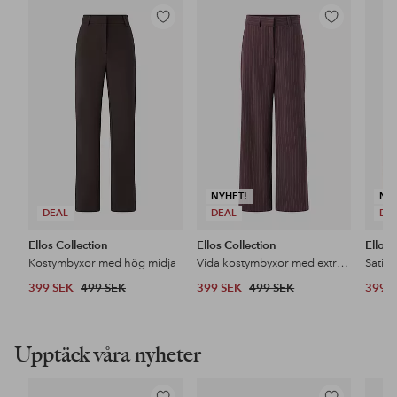
Lägg
Lägg
till
till
i
i
favoriter
favoriter
NYHET!
NY
DEAL
DEAL
DE
Ellos Collection
Ellos Collection
Ellos 
Kostymbyxor med hög midja
Vida kostymbyxor med extra hög midja
Satin
399 SEK
499 SEK
399 SEK
499 SEK
399 
Upptäck våra nyheter