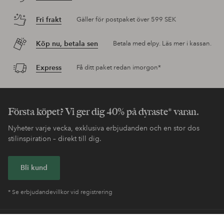
Fri frakt
Gäller för postpaket över 599 SEK
Köp nu, betala sen
Betala med elpy. Läs mer i kassan.
Express
Få ditt paket redan imorgon*
Första köpet? Vi ger dig 40% på dyraste* varan.
Nyheter varje vecka, exklusiva erbjudanden och en stor dos
stilinspiration – direkt till dig.
Bli kund
* Se erbjudandevillkor vid registrering