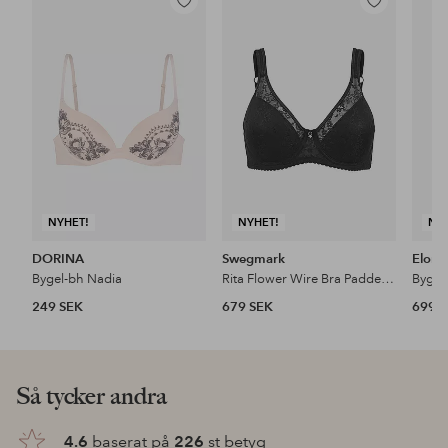
Lägg
Lägg
till
till
i
i
favoriter
favoriter
NYHET!
NYHET!
NY
DORINA
Swegmark
Elomi
Bygel-bh Nadia
Rita Flower Wire Bra Padded Cups
Bygel
249 SEK
679 SEK
699 
Så tycker andra
4.6
baserat på
226
st betyg