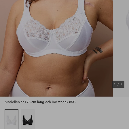
1
/
7
175 cm lång
85C
Modellen är
och bär storlek