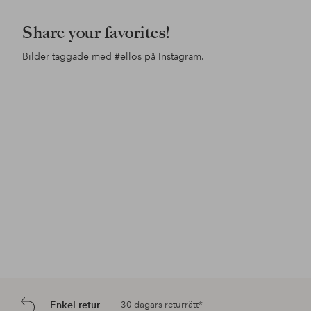
Share your favorites!
Bilder taggade med
#ellos
på Instagram.
Inlägg
inesstagram
Inlägg
ellosofficial
Inl
ine
publicerat
publicerat
pub
av
av
av
Enkel retur
30 dagars returrätt*