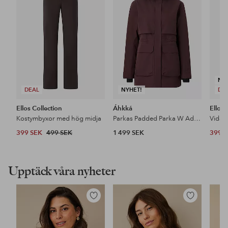
i
i
favoriter
favoriter
NY
DEAL
NYHET!
DE
Ellos Collection
Áhkká
Ellos 
Kostymbyxor med hög midja
Parkas Padded Parka W Adjustable Waist
399 SEK
499 SEK
1 499 SEK
399 
Upptäck våra nyheter
Lägg
Lägg
till
till
i
i