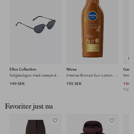
till
till
i
i
favoriter
favoriter
DE
Ellos Collection
Nivea
Garni
Solglasögon med cateye-design
Intense Bronze Sun Lotion SPF6
149 SEK
105 SEK
104 
Tid. lä
Favoriter just nu
Lägg
Lägg
till
till