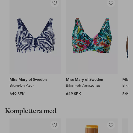
Lägg
Lägg
till
till
i
i
favoriter
favoriter
Miss Mary of Sweden
Miss Mary of Sweden
Miss 
Bikini-bh Azur
Bikini-bh Amazonas
Bikin
649 SEK
649 SEK
549 
Komplettera med
Lägg
Lägg