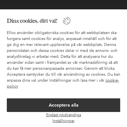
Behöver du hjälp?
Dina cookies, ditt val!
I vår FAQ hittar du svaren på de vanligaste frågorna. Här finns
Ellos använder obligatoriska cookies för att webbplatsen ska
också information om hur du enklast kontaktar oss.
fungera samt cookies för analys, anpassat innehåll och för att
ge dig en mer relevant upplevelse på vår webbplats. Denna
Kundservice
Beställning
Betalsätt
Leveran
persondatan och dessa cookies delar vi med de annons- och
analysföretag vi arbetar med. Detta för att analysera hur du
använder sidan samt i främjandet av vår marknadsföring så att
du kan få mer personanpassade annonser. Genom att klicka
Mina sidor
Acceptera samtycker du till vår användning av cookies. Du kan
anpassa dina val under Inställningar och läsa mer i vår
cookie-
policy
Om Ellos
Våra tjänster
Acceptera alla
Endast nödvändiga
Öpp
Villkor
Inställningar
chatt