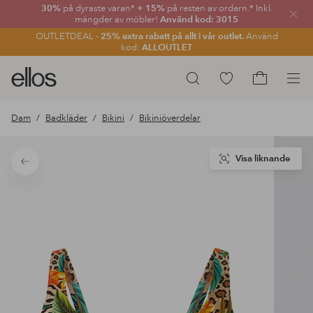
30%
på dyraste varan*
+ 15%
på resten av ordern.* Inkl.
Stän
mängder av möbler!
Använd kod: 3015
OUTLETDEAL -
25% extra rabatt på allt i vår outlet.
Använd
kod:
ALLOUTLET
Ellos
Gå
Sök
logotyp
till
Gå
-
favoritmarkerade
till
Dam
Badkläder
Bikini
Bikiniöverdelar
gå
produkter
kundvagne
till
förstasidan
Visa liknande
Tillbaka