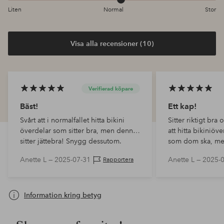
Liten
Normal
Stor
Visa alla recensioner (10)
Verifierad köpare
Bäst!
Ett kap!
Svårt att i normalfallet hitta bikini
Sitter riktigt bra 
överdelar som sitter bra, men denna
att hitta bikiniöv
sitter jättebra! Snygg dessutom.
som dom ska, men
Anette L —
2025-07-31
Anette L —
2025-
Rapportera
Information kring betyg