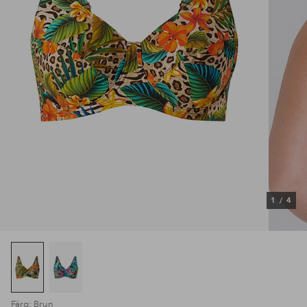
1
/
4
Färg: Brun