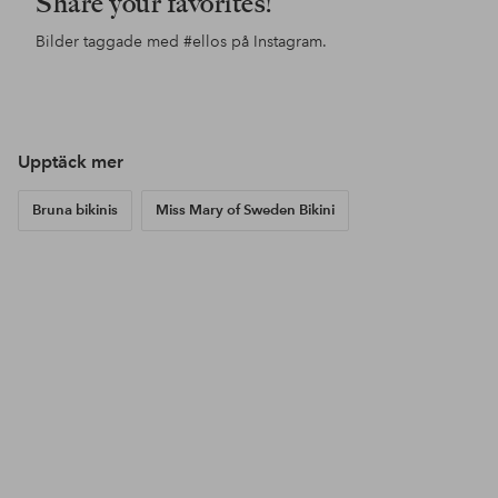
Share your favorites!
Bilder taggade med
#ellos
på Instagram.
Inlägg
ellosofficial
Inlägg
ellosofficial
Inl
ello
publicerat
publicerat
pub
av
av
av
Upptäck mer
Bruna bikinis
Miss Mary of Sweden Bikini