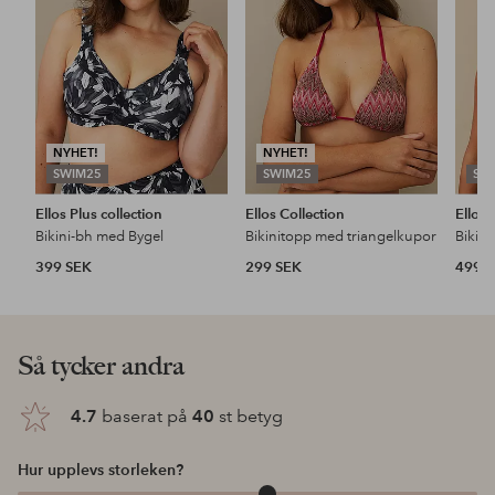
favoriter
favoriter
NYHET!
NYHET!
SWIM25
SWIM25
SW
Ellos Plus collection
Ellos Collection
Ellos 
Bikini-bh med Bygel
Bikinitopp med triangelkupor
Bikini
399 SEK
299 SEK
499 
Så tycker andra
4.7
baserat på
40
st betyg
Hur upplevs storleken?