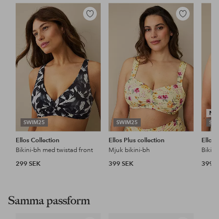
Lägg
Lägg
till
till
i
i
favoriter
favoriter
NY
SWIM25
SWIM25
SW
Ellos Collection
Ellos Plus collection
Ellos 
Bikini-bh med twistad front
Mjuk bikini-bh
Bikin
299 SEK
399 SEK
399 
Samma passform