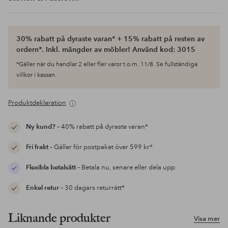
30% rabatt på dyraste varan* + 15% rabatt på resten av
ordern*. Inkl. mängder av möbler! Använd kod: 3015
*Gäller när du handlar 2 eller fler varor t.o.m. 11/8. Se fullständiga
villkor i kassan.
Produktdeklaration
Ny kund?
– 40% rabatt på dyraste varan*
Fri frakt
– Gäller för postpaket över 599 kr*
Flexibla betalsätt
– Betala nu, senare eller dela upp
Enkel retur
– 30 dagars returrätt*
Liknande produkter
Visa mer