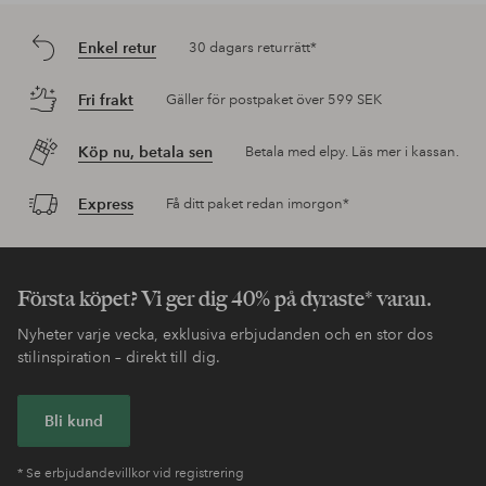
Enkel retur
30 dagars returrätt*
Fri frakt
Gäller för postpaket över 599 SEK
Köp nu, betala sen
Betala med elpy. Läs mer i kassan.
Express
Få ditt paket redan imorgon*
Första köpet? Vi ger dig 40% på dyraste* varan.
Nyheter varje vecka, exklusiva erbjudanden och en stor dos
stilinspiration – direkt till dig.
Bli kund
* Se erbjudandevillkor vid registrering