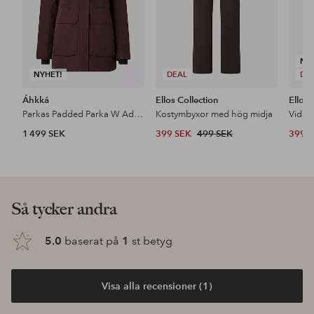
NY
NYHET!
DEAL
DE
Áhkká
Ellos Collection
Ellos 
Parkas Padded Parka W Adjustable Waist
Kostymbyxor med hög midja
1 499 SEK
399 SEK
499 SEK
399 
Så tycker andra
5.0
baserat på
1
st betyg
Visa alla recensioner (1)