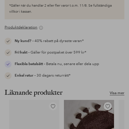
*Gäller när du handlar 2 eller fler varor t.o.m. 11/8. Se fullständiga
villkor i kassan.
Produktdeklaration
Ny kund?
– 40% rabatt på dyraste varan*
Fri frakt
– Gäller för postpaket över 599 kr*
Flexibla betalsätt
– Betala nu, senare eller dela upp
Enkel retur
– 30 dagars returrätt*
Liknande produkter
Visa mer
Lägg
Lägg
till
till
i
i
favoriter
favoriter