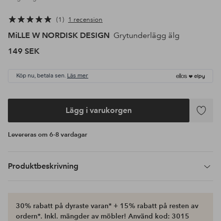
1
1 recension
MiLLE W NORDISK DESIGN
Grytunderlägg älg
149 SEK
Köp nu, betala sen.
Läs mer
Lägg i varukorgen
Lägg
till
Levereras om 6-8 vardagar
i
favoriter
Produktbeskrivning
30% rabatt på dyraste varan* + 15% rabatt på resten av
ordern*. Inkl. mängder av möbler! Använd kod: 3015