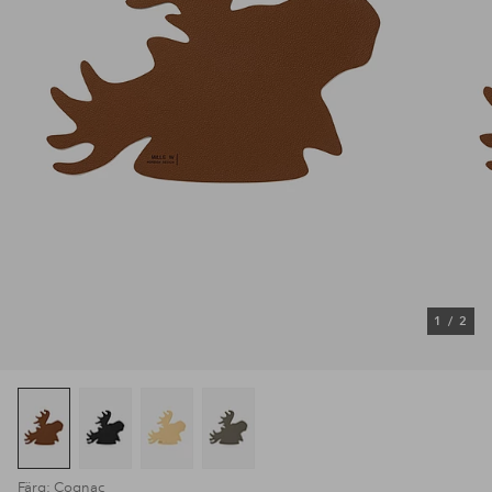
1
/
2
Färg: Cognac