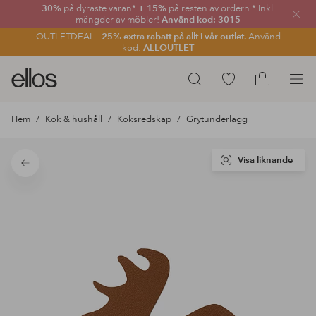
30%
på dyraste varan*
+ 15%
på resten av ordern.* Inkl.
Stän
mängder av möbler!
Använd kod: 3015
OUTLETDEAL -
25% extra rabatt på allt i vår outlet.
Använd
kod:
ALLOUTLET
Ellos
Gå
Sök
logotyp
till
Gå
-
favoritmarkerade
till
Hem
Kök & hushåll
Köksredskap
Grytunderlägg
gå
produkter
kundvagne
till
förstasidan
Visa liknande
Tillbaka