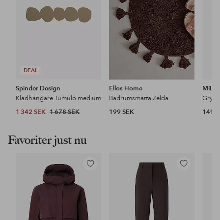
DEAL
Spinder Design
Ellos Home
MiLL
Klädhängare Tumulo medium
Badrumsmatta Zelda
Grytu
1 342 SEK
1 678 SEK
199 SEK
149 
Favoriter just nu
Lägg
Lägg
till
till
i
i
favoriter
favoriter