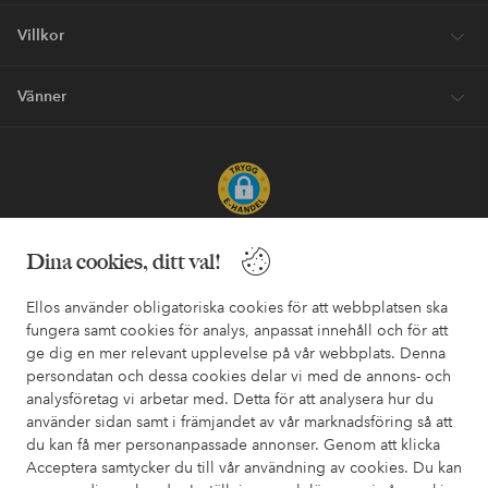
Villkor
Vänner
Säkra betalningar - Betala direkt eller dela upp
Dina cookies, ditt val!
Vill du veta mer om
våra betalalternativ
?
Ellos använder obligatoriska cookies för att webbplatsen ska
elpy
elpy
fungera samt cookies för analys, anpassat innehåll och för att
ge dig en mer relevant upplevelse på vår webbplats. Denna
persondatan och dessa cookies delar vi med de annons- och
analysföretag vi arbetar med. Detta för att analysera hur du
Sverige - Välj land
använder sidan samt i främjandet av vår marknadsföring så att
du kan få mer personanpassade annonser. Genom att klicka
Acceptera samtycker du till vår användning av cookies. Du kan
Facebook
Instagram
Pinterest
Youtube