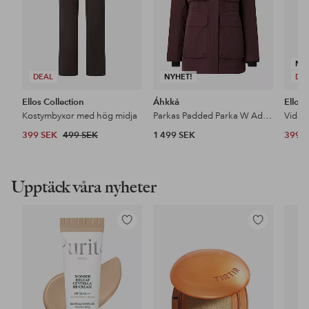
NY
DEAL
NYHET!
DE
Ellos Collection
Áhkká
Ellos 
Kostymbyxor med hög midja
Parkas Padded Parka W Adjustable Waist
399 SEK
499 SEK
1 499 SEK
399 
Upptäck våra nyheter
Lägg
Lägg
till
till
i
i
favoriter
favoriter