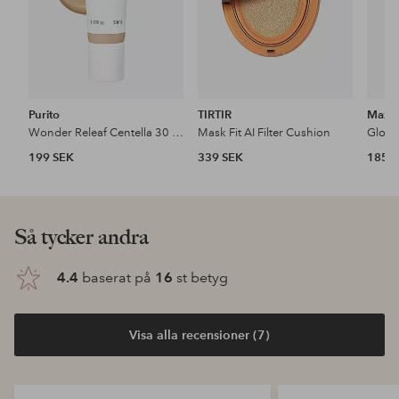
Purito
TIRTIR
Max F
Wonder Releaf Centella 30 ml Bb Cream
Mask Fit AI Filter Cushion
Glow 
199 SEK
339 SEK
185 
Så tycker andra
4.4
baserat på
16
st betyg
Visa alla recensioner (7)