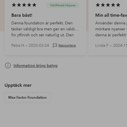
Verifierad köpare
Bara bäst!
Min all time-fa
Denna foundation är perfekt. Den
Använder denna j
täcker väldigt bra men ger en väldigt
mörkare nyanser
fin ytfinish och ser naturlig ut. Den
denna är perfekt!
sitter som berget och kladdar ej.
Petra H —
2025-03-24
Linda F —
2024-1
Rapportera
Torkar ej ut hyn.
Information kring betyg
Upptäck mer
Max Factor Foundation