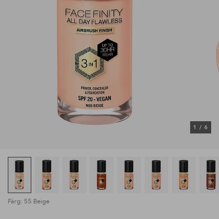
1
/
6
Färg: 55 Beige