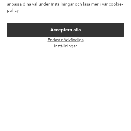
Om Ellos
anpassa dina val under Inställningar och läsa mer i vår
cookie-
policy
Våra tjänster
Acceptera alla
Villkor
Endast nödvändiga
Öpp
Inställningar
chatt
Vänner
Säkra betalningar - Betala direkt eller dela upp
Vill du veta mer om
våra betalalternativ
?
elpy
elpy