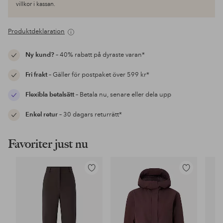
villkor i kassan.
Produktdeklaration
Ny kund?
– 40% rabatt på dyraste varan*
Fri frakt
– Gäller för postpaket över 599 kr*
Flexibla betalsätt
– Betala nu, senare eller dela upp
Enkel retur
– 30 dagars returrätt*
Favoriter just nu
Lägg
Lägg
till
till
i
i
favoriter
favoriter