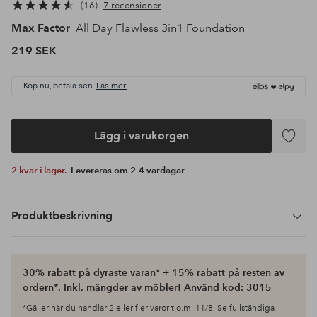
16
7 recensioner
Max Factor
All Day Flawless 3in1 Foundation
219 SEK
Köp nu, betala sen.
Läs mer
Lägg i varukorgen
Lägg
till
2 kvar i lager.
Levereras om 2-4 vardagar
i
favoriter
Produktbeskrivning
30% rabatt på dyraste varan* + 15% rabatt på resten av
ordern*. Inkl. mängder av möbler! Använd kod: 3015
*Gäller när du handlar 2 eller fler varor t.o.m. 11/8. Se fullständiga