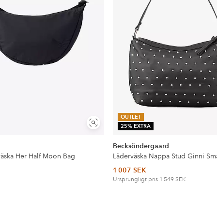
OUTLET
Visa
25% EXTRA
liknande
Becksöndergaard
äska Her Half Moon Bag
Läderväska Nappa Stud Ginni Sm
1 007 SEK
Ursprungligt pris
1 549 SEK