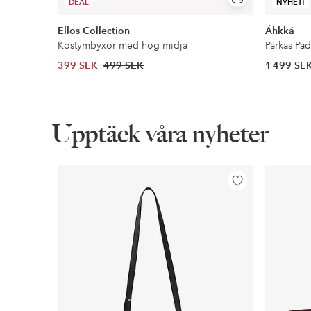
Visa
DEAL
NYHET!
liknande
Ellos Collection
Áhkká
Kostymbyxor med hög midja
Parkas Pa
399 SEK
499 SEK
1 499 SE
Upptäck våra nyheter
Lägg
till
i
favoriter