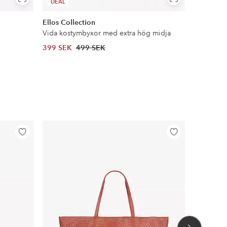
Visa
Visa
DEAL
NYHET!
liknande
liknande
Ellos Collection
Ellos Col
Vida kostymbyxor med extra hög midja
Oversize 
399 SEK
499 SEK
699 SEK
Lägg
Lägg
till
till
i
i
favoriter
favoriter