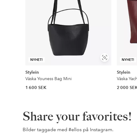
Visa
NYHET!
NYHET!
liknande
Stylein
Stylein
Väska Youness Bag Mini
Väska Yac
1 600 SEK
2 000 SE
Share your favorites!
Bilder taggade med
#ellos
på Instagram.