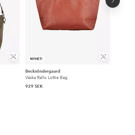
Nästa
produkt
Visa
Visa
NYHET!
liknande
liknande
Becksöndergaard
Mango
Väska Rallo Lottie Bag
Stråväska
929 SEK
599 SEK