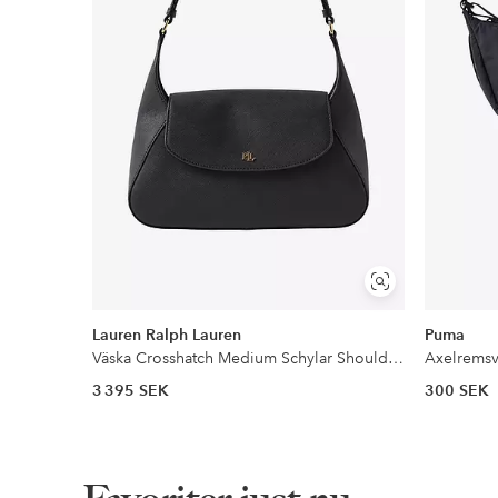
Visa
liknande
Lauren Ralph Lauren
Puma
Väska Crosshatch Medium Schylar Shoulder Bag
Axelremsv
3 395 SEK
300 SEK