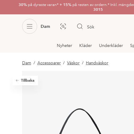
30%
på dyraste varan*
+ 15%
på resten av ordern.* Inkl. mängde
3015
Dam
Sök
Bildsök
Avdelnings
Nyheter
Kläder
Underkläder
S
navigation
Dam
Accessoarer
Väskor
Handväskor
Tillbaka