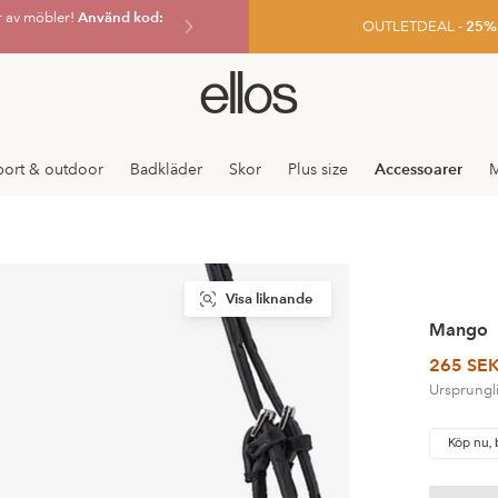
r av möbler!
Använd kod:
OUTLETDEAL -
25% e
Ellos
logotyp
-
gå
port & outdoor
Badkläder
Skor
Plus size
Accessoarer
M
till
förstasidan
Visa liknande
Mango
265 SE
Ursprungli
Köp nu, 