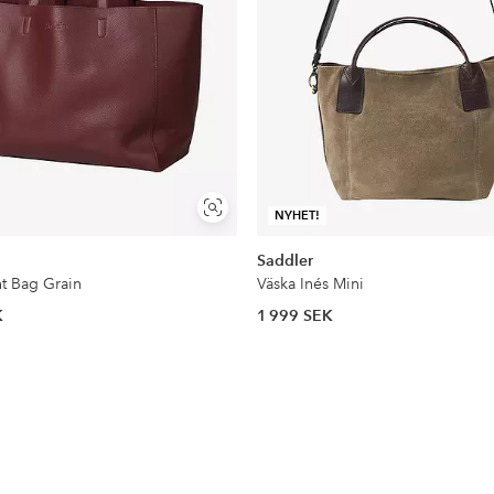
Visa
NYHET!
liknande
Saddler
ht Bag Grain
Väska Inés Mini
K
1 999 SEK