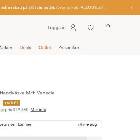
xtra rabatt på allt i vår outlet.
Använd kod:
ALLOUTLET
Stän
Gå
Logga in
till
Gå
favoritmarkerade
till
ärken
Deals
Outlet
Presentkort
produkter
kundvagnen
Handväska Mch Venecia
K
OUTLET
gt pris
379 SEK
Mer info
betala sen.
Läs mer