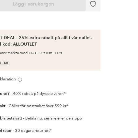
Lägg i varukorgen
Lägg
till
i
favoriter
 DEAL - 25% extra rabatt på allt i vår outlet.
d kod: ALLOUTLET
varor märkta med OUTLET t.o.m. 11/8.
 här
klaration
kund?
– 40% rabatt på dyraste varan*
rakt
– Gäller för postpaket över 599 kr*
bla betalsätt
– Betala nu, senare eller dela upp
l retur
– 30 dagars returrätt*