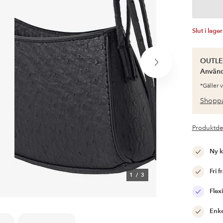
Slut i lager
OUTLET
Nästa
Använ
produkt
*Gäller 
Shoppa
Produktde
Ny 
Fri f
1
/
3
Flexi
Enke