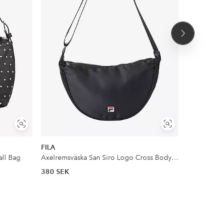
Nästa
produkt
Visa
Visa
liknande
liknande
FILA
Gina Tric
all Bag
Axelremsväska San Siro Logo Cross Body Bag
Axelremsv
380 SEK
399 SEK