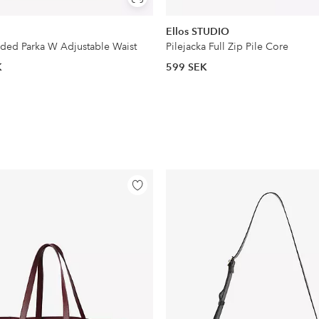
Visa
liknande
Ellos STUDIO
dded Parka W Adjustable Waist
Pilejacka Full Zip Pile Core
K
599 SEK
Lägg
till
i
favoriter