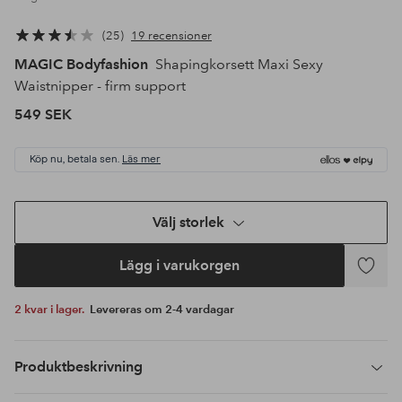
25
19 recensioner
MAGIC Bodyfashion
Shapingkorsett Maxi Sexy
Waistnipper - firm support
549 SEK
Köp nu, betala sen.
Läs mer
Välj storlek
Lägg i varukorgen
Lägg
till
2 kvar i lager.
Levereras om 2-4 vardagar
i
favoriter
Produktbeskrivning