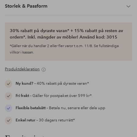
Storlek & Passform
30% rabatt på dyraste varan* + 15% rabatt på resten av
ordern*. Inkl. mängder av möbler! Använd kod: 3015
*Gäller när du handlar 2 eller fler varor t.o.m. 11/8. Se fullständiga
villkor i kassan.
Produktdeklaration
Ny kund?
– 40% rabatt på dyraste varan*
Fri frakt
– Gäller för postpaket över 599 kr*
Flexibla betalsätt
– Betala nu, senare eller dela upp
Enkel retur
– 30 dagars returrätt*