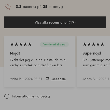
3.3
baserat på
25
st betyg
Visa alla recensioner (19)
Verifierad köpare
Nöjd!
Supernöjd
Exakt det jag ville ha. Beställde min
Blev jättenöjd m
vanliga storlek och det funkar bra.
som ger mig en 
Anita P —
2024-05-31
Jonas B —
2023-1
Rapportera
Information kring betyg