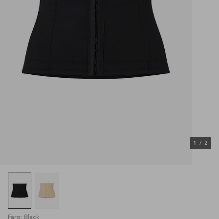
1
/
2
Färg: Black