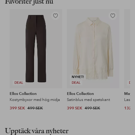
Favoriter just nu
Lägg
Lägg
till
till
i
i
favoriter
favoriter
NYHET!
DEAL
DEAL
DE
Ellos Collection
Ellos Collection
Maybe
Kostymbyxor med hög midja
Satinblus med spetskant
399 SEK
499 SEK
399 SEK
499 SEK
132 
Upptäck våra nyheter