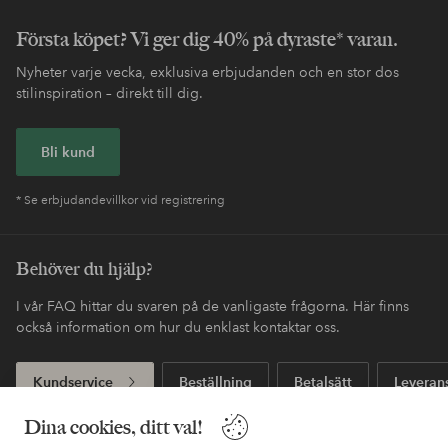
Första köpet? Vi ger dig 40% på dyraste* varan.
Nyheter varje vecka, exklusiva erbjudanden och en stor dos
stilinspiration – direkt till dig.
Bli kund
* Se erbjudandevillkor vid registrering
Behöver du hjälp?
I vår FAQ hittar du svaren på de vanligaste frågorna. Här finns
också information om hur du enklast kontaktar oss.
Kundservice
Beställning
Betalsätt
Leveran
Dina cookies, ditt val!