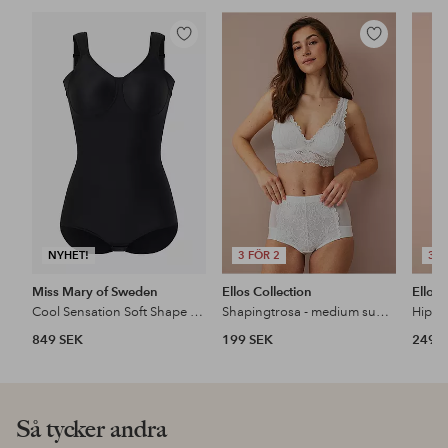
Lägg
Lägg
till
till
i
i
favoriter
favoriter
NYHET!
3 FÖR 2
3 F
Miss Mary of Sweden
Ellos Collection
Ellos 
Cool Sensation Soft Shape Body
Shapingtrosa - medium support
849 SEK
199 SEK
249 
Så tycker andra