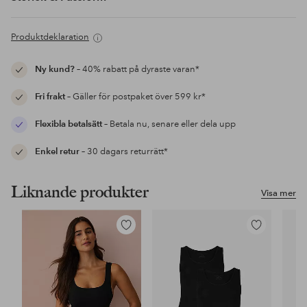
Produktdeklaration
Ny kund?
– 40% rabatt på dyraste varan*
Fri frakt
– Gäller för postpaket över 599 kr*
Flexibla betalsätt
– Betala nu, senare eller dela upp
Enkel retur
– 30 dagars returrätt*
Liknande produkter
Visa mer
Lägg
Lägg
till
till
i
i
favoriter
favoriter