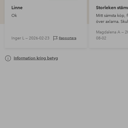
Linne
Storleken stäm
Ok
Mitt sämsta köp, 
över axlarna. Sku
i storlek….
Magdalena A —
2
Inger L —
2026-02-23
08-02
Rapportera
Information kring betyg