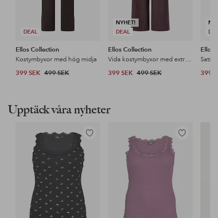
NYHET!
NY
DEAL
DEAL
DE
Ellos Collection
Ellos Collection
Ellos 
Kostymbyxor med hög midja
Vida kostymbyxor med extra hög midja
Satin
399 SEK
499 SEK
399 SEK
499 SEK
399 
Upptäck våra nyheter
Lägg
Lägg
till
till
i
i
favoriter
favoriter