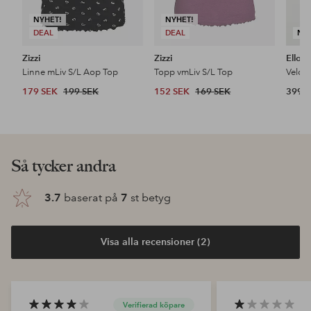
NYHET!
NYHET!
DEAL
DEAL
NY
Zizzi
Zizzi
Ellos 
Linne mLiv S/L Aop Top
Topp vmLiv S/L Top
Velou
179 SEK
199 SEK
152 SEK
169 SEK
399 
Så tycker andra
3.7
baserat på
7
st betyg
Visa alla recensioner (2)
Verifierad köpare