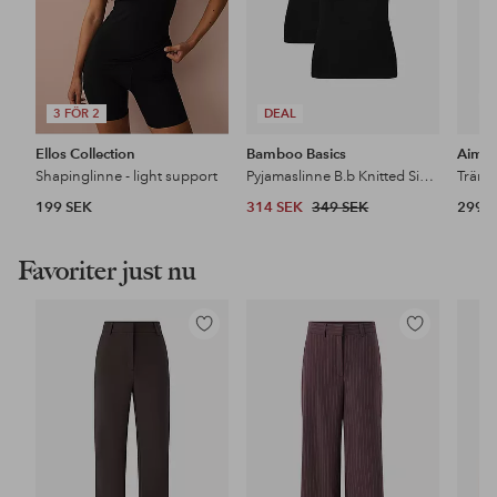
3 FÖR 2
DEAL
Ellos Collection
Bamboo Basics
Aim'
Shapinglinne - light support
Pyjamaslinne B.b Knitted Singlet 2-pack
199 SEK
314 SEK
349 SEK
299 
Favoriter just nu
Lägg
Lägg
till
till
i
i
favoriter
favoriter