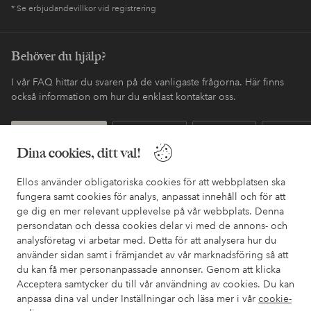
* Se erbjudandevillkor vid registrering
Behöver du hjälp?
I vår FAQ hittar du svaren på de vanligaste frågorna. Här finns
också information om hur du enklast kontaktar oss.
Kundservice
Beställning
Betalsätt
Leveran
Dina cookies, ditt val!
Ellos använder obligatoriska cookies för att webbplatsen ska
Mina sidor
fungera samt cookies för analys, anpassat innehåll och för att
ge dig en mer relevant upplevelse på vår webbplats. Denna
persondatan och dessa cookies delar vi med de annons- och
Om Ellos
analysföretag vi arbetar med. Detta för att analysera hur du
använder sidan samt i främjandet av vår marknadsföring så att
Våra tjänster
du kan få mer personanpassade annonser. Genom att klicka
Acceptera samtycker du till vår användning av cookies. Du kan
anpassa dina val under Inställningar och läsa mer i vår
cookie-
Villkor