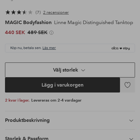
7
2 recensioner
MAGIC Bodyfashion
Linne Magic Distinguished Tanktop
440 SEK
489 SEK
Köp nu, betala sen.
Läs mer
Välj storlek
Lägg i varukorgen
Lägg
till
2 kvar i lager.
Levereras om 2-4 vardagar
i
favoriter
Produktbeskrivning
Storlek & Passform