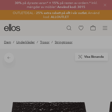
30%
på dyraste varan*
+ 15%
på resten av ordern.* Inkl.
Stän
mängder av möbler!
Använd kod: 3015
OUTLETDEAL -
25% extra rabatt på allt i vår outlet.
Använd
kod:
ALLOUTLET
Ellos
Gå
Sök
logotyp
till
Gå
-
favoritmarkerade
till
Dam
Underkläder
Trosor
Stringtrosor
gå
produkter
kundvagne
till
förstasidan
Visa liknande
Tillbaka