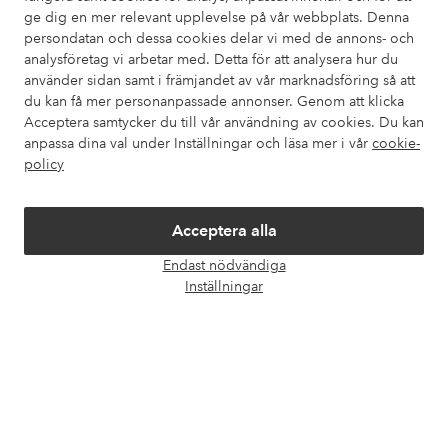
ge dig en mer relevant upplevelse på vår webbplats. Denna
persondatan och dessa cookies delar vi med de annons- och
Kundservice
Beställning
Betalsätt
Leveran
analysföretag vi arbetar med. Detta för att analysera hur du
använder sidan samt i främjandet av vår marknadsföring så att
du kan få mer personanpassade annonser. Genom att klicka
Acceptera samtycker du till vår användning av cookies. Du kan
Mina sidor
anpassa dina val under Inställningar och läsa mer i vår
cookie-
policy
Om Ellos
Acceptera alla
Våra tjänster
Endast nödvändiga
Öpp
Inställningar
Villkor
chatt
Vänner