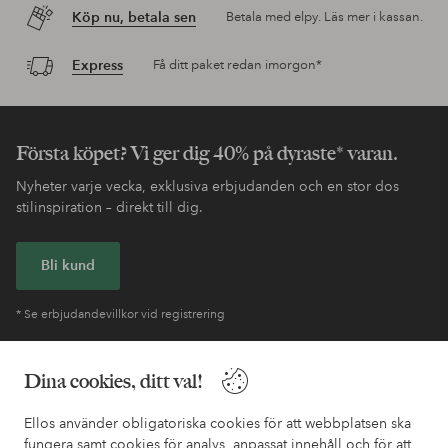
Köp nu, betala sen
Betala med elpy. Läs mer i kassan.
Express
Få ditt paket redan imorgon*
Första köpet? Vi ger dig 40% på dyraste* varan.
Nyheter varje vecka, exklusiva erbjudanden och en stor dos
stilinspiration – direkt till dig.
Bli kund
* Se erbjudandevillkor vid registrering
Dina cookies, ditt val!
Behöver du hjälp?
I vår FAQ hittar du svaren på de vanligaste frågorna. Här finns
Ellos använder obligatoriska cookies för att webbplatsen ska
också information om hur du enklast kontaktar oss.
fungera samt cookies för analys, anpassat innehåll och för att