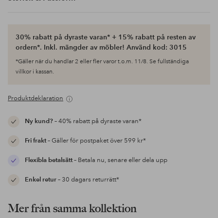
30% rabatt på dyraste varan* + 15% rabatt på resten av
ordern*. Inkl. mängder av möbler! Använd kod: 3015
*Gäller när du handlar 2 eller fler varor t.o.m. 11/8. Se fullständiga
villkor i kassan.
Produktdeklaration
Ny kund?
– 40% rabatt på dyraste varan*
Fri frakt
– Gäller för postpaket över 599 kr*
Flexibla betalsätt
– Betala nu, senare eller dela upp
Enkel retur
– 30 dagars returrätt*
Mer från samma kollektion