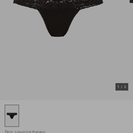
1
/
2
Färg: Liquorice therapy