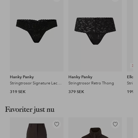
till
till
i
i
favoriter
favoriter
3 F
Hanky Panky
Hanky Panky
Ellos 
Stringtrosor Signature Lace Low Rise Thong
Stringtrosor Retro Thong
Strin
319 SEK
379 SEK
199 
Favoriter just nu
Lägg
Lägg
till
till