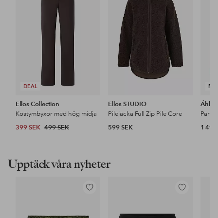
i
i
favoriter
favoriter
DEAL
NY
Ellos Collection
Ellos STUDIO
Áhkk
Kostymbyxor med hög midja
Pilejacka Full Zip Pile Core
399 SEK
499 SEK
599 SEK
1 499
Upptäck våra nyheter
Lägg
Lägg
till
till
i
i