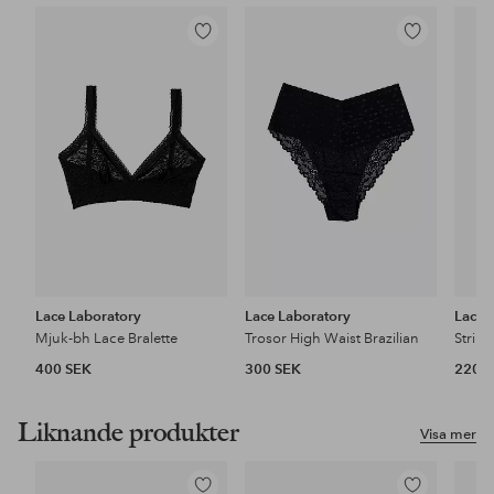
Lägg
Lägg
till
till
i
i
favoriter
favoriter
Lace Laboratory
Lace Laboratory
Lace 
Mjuk-bh Lace Bralette
Trosor High Waist Brazilian
Strin
400 SEK
300 SEK
220 
Liknande produkter
Visa mer
Lägg
Lägg