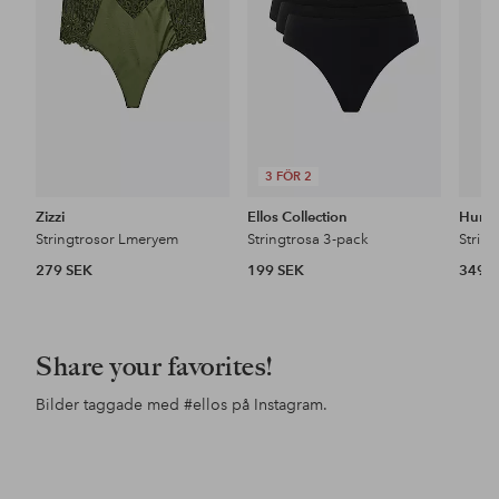
favoriter
favoriter
3 FÖR 2
Zizzi
Ellos Collection
Hunke
Stringtrosor Lmeryem
Stringtrosa 3-pack
279 SEK
199 SEK
349 
Share your favorites!
Bilder taggade med
#ellos
på Instagram.
Inlägg
ellosofficial
Inlägg
ellosofficial
Inl
ello
publicerat
publicerat
pub
av
av
av