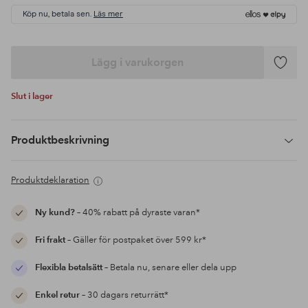
Köp nu, betala sen.
Läs mer
Lägg i varukorgen
Lägg
till
Slut i lager
i
favoriter
Produktbeskrivning
Produktdeklaration
Ny kund?
– 40% rabatt på dyraste varan*
Fri frakt
– Gäller för postpaket över 599 kr*
Flexibla betalsätt
– Betala nu, senare eller dela upp
Enkel retur
– 30 dagars returrätt*