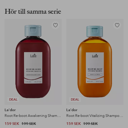
Hör till samma serie
Lägg
Lägg
till
till
i
i
favoriter
favoriter
DEAL
DEAL
La'dor
La'dor
Root Re-boot Awakening Shampoo 300 ml
Root Re-boot Vitalizing Shampoo 300 ml
159 SEK
199 SEK
159 SEK
199 SEK