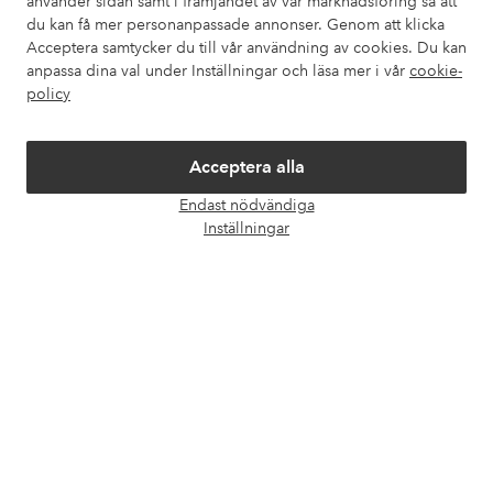
använder sidan samt i främjandet av vår marknadsföring så att
Mina sidor
du kan få mer personanpassade annonser. Genom att klicka
Acceptera samtycker du till vår användning av cookies. Du kan
Om Ellos
anpassa dina val under Inställningar och läsa mer i vår
cookie-
policy
Våra tjänster
Acceptera alla
Villkor
Endast nödvändiga
Öpp
Inställningar
chatt
Vänner
Säkra betalningar - Betala direkt eller dela upp
Vill du veta mer om
våra betalalternativ
?
elpy
elpy