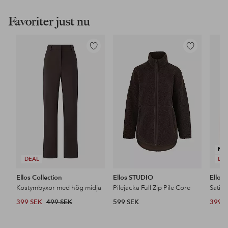
Favoriter just nu
Lägg
Lägg
till
till
i
i
favoriter
favoriter
NY
DEAL
DE
Ellos Collection
Ellos STUDIO
Ellos 
Kostymbyxor med hög midja
Pilejacka Full Zip Pile Core
Satin
399 SEK
499 SEK
599 SEK
399 