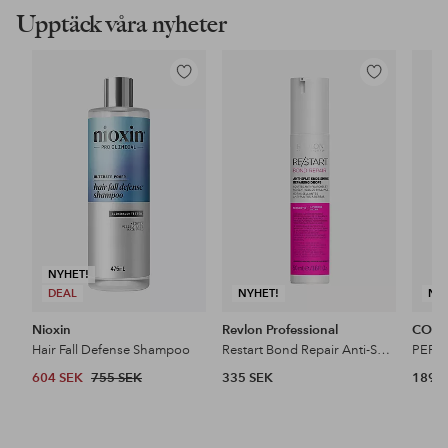
Upptäck våra nyheter
Lägg
Lägg
till
till
i
i
favoriter
favoriter
NYHET!
DEAL
NYHET!
NY
Nioxin
Revlon Professional
COSR
Hair Fall Defense Shampoo
Restart Bond Repair Anti-Split Ends Sealing Drops 50 Ml
604 SEK
755 SEK
335 SEK
189 