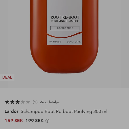
DEAL
1
Visa detaljer
La'dor
Schampoo Root Re-boot Purifying 300 ml
159 SEK
199 SEK