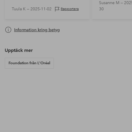
Susanne M —
202
Tuula K —
2025-11-02
30
Rapportera
Information kring betyg
Upptäck mer
Foundation från L’Oréal