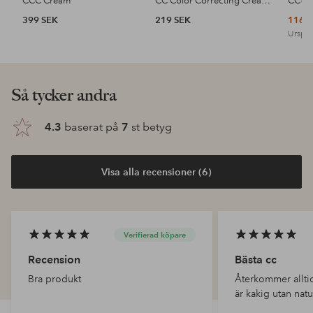
CCC Cream
CC Color Correcting Cream SPF 20 30 ml
CC+ 
399 SEK
219 SEK
116 
Urspru
Så tycker andra
4.3
baserat på
7
st betyg
Visa alla recensioner (6)
Verifierad köpare
Recension
Bästa cc
Bra produkt
Återkommer alltid
är kakig utan natu