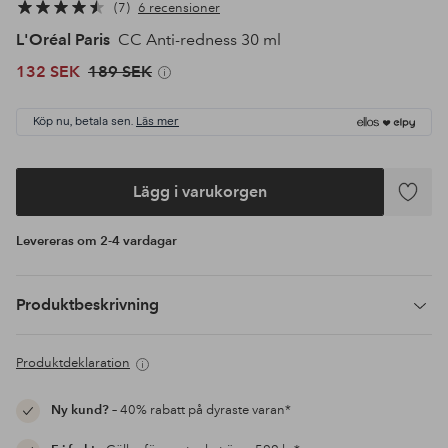
7
6 recensioner
L'Oréal Paris
CC Anti-redness 30 ml
132 SEK
189 SEK
Köp nu, betala sen.
Läs mer
Lägg i varukorgen
Lägg
till
Levereras om 2-4 vardagar
i
favoriter
Produktbeskrivning
Produktdeklaration
Ny kund?
– 40% rabatt på dyraste varan*