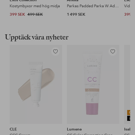
Kostymbyxor med hög midja
Parkas Padded Parka W Adjustable Waist
399 SEK
499 SEK
1 499 SEK
399 
Upptäck våra nyheter
Lägg
Lägg
till
till
i
i
favoriter
favoriter
OU
25
CLE
Lumene
IsaDo