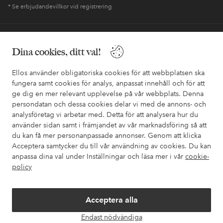
* Se erbjudandevillkor vid registrering
Behöver du hjälp?
Dina cookies, ditt val!
I vår FAQ hittar du svaren på de vanligaste frågorna. Här finns
också information om hur du enklast kontaktar oss.
Ellos använder obligatoriska cookies för att webbplatsen ska
fungera samt cookies för analys, anpassat innehåll och för att
ge dig en mer relevant upplevelse på vår webbplats. Denna
Kundservice
Beställning
Betalsätt
Leveran
persondatan och dessa cookies delar vi med de annons- och
analysföretag vi arbetar med. Detta för att analysera hur du
använder sidan samt i främjandet av vår marknadsföring så att
du kan få mer personanpassade annonser. Genom att klicka
Mina sidor
Acceptera samtycker du till vår användning av cookies. Du kan
anpassa dina val under Inställningar och läsa mer i vår
cookie-
Om Ellos
policy
Våra tjänster
Acceptera alla
Endast nödvändiga
Villkor
Öpp