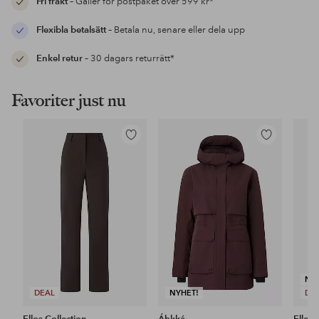
Fri frakt
– Gäller för postpaket över 599 kr*
Flexibla betalsätt
– Betala nu, senare eller dela upp
Enkel retur
– 30 dagars returrätt*
Favoriter just nu
Lägg
Lägg
till
till
i
i
favoriter
favoriter
NY
DEAL
NYHET!
DE
Ellos Collection
Áhkká
Ellos 