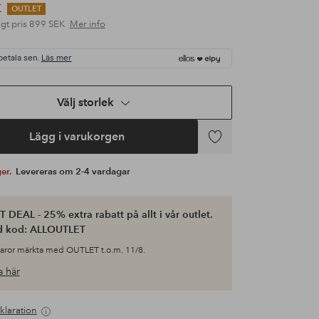
K
OUTLET
gt pris
899 SEK
Mer info
betala sen.
Läs mer
Välj storlek
Lägg i varukorgen
Lägg
till
ger.
Levereras om 2-4 vardagar
i
favoriter
 DEAL - 25% extra rabatt på allt i vår outlet.
d kod: ALLOUTLET
varor märkta med OUTLET t.o.m. 11/8.
 här
klaration