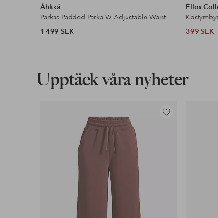
Áhkká
Ellos Coll
Parkas Padded Parka W Adjustable Waist
Kostymby
1 499 SEK
399 SEK
Upptäck våra nyheter
Lägg
till
i
favoriter