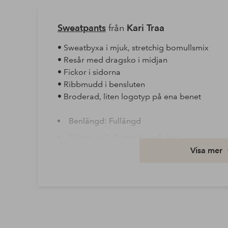
Sweatpants
från
Kari Traa
• Sweatbyxa i mjuk, stretchig bomullsmix
• Resår med dragsko i midjan
• Fickor i sidorna
• Ribbmudd i bensluten
• Broderad, liten logotyp på ena benet
Benlängd: Fullängd
Benmodell: Avsmalnande ben
Visa mer
Foder: 100% Bomull
Kvalitet: Trikå
Material: 60% Bomull, 40% Polyester
Midja: Normal midja
Passform: Regular