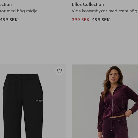
ection
Ellos Collection
xor med hög midja
Vida kostymbyxor med extra hög
499 SEK
399 SEK
499 SEK
Lägg
till
i
favoriter