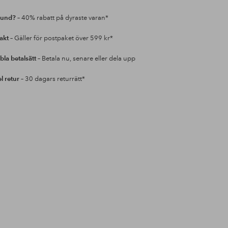
kund?
– 40% rabatt på dyraste varan*
rakt
– Gäller för postpaket över 599 kr*
bla betalsätt
– Betala nu, senare eller dela upp
l retur
– 30 dagars returrätt*