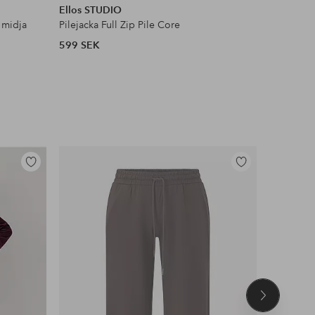
Ellos STUDIO
Ellos Col
 midja
Pilejacka Full Zip Pile Core
Satinblus
599 SEK
399 SEK
Lägg
Lägg
till
till
i
i
favoriter
favoriter
Nästa