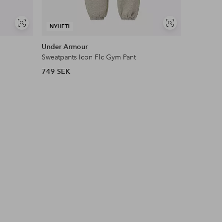
Visa
Visa
NYHET!
liknande
liknande
Under Armour
Zizzi
Sweatpants Icon Flc Gym Pant
Byxor aBa
749 SEK
349 SEK