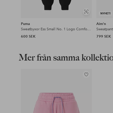
Visa
NYHET!
liknande
Puma
Aim'n
Sweatbyxor Ess Small No. 1 Logo Comfort High-waist Sweatpants FL
Sweatpant
600 SEK
799 SEK
Mer från samma kollekti
Lägg
till
i
favoriter