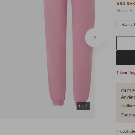
584 SE
Ursprungli
Köp nu, 
Nästa
produkt
1 kvar i la
OUTLET
Använ
1
/
2
*Gäller 
Shoppa
Produktde