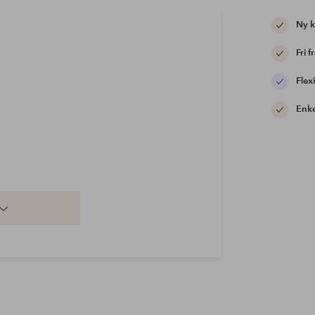
Ny 
Fri f
Flexi
Enke