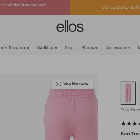
r av möbler!
Använd kod:
OUTLETDEAL -
25% e
Ellos
logotyp
-
gå
port & outdoor
Badkläder
Skor
Plus size
Accessoarer
till
förstasidan
Visa liknande
Färg: Dust
Kari Tra