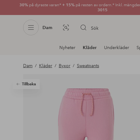
30%
på dyraste varan*
+ 15%
på resten av ordern.* Inkl. mängde
3015
Dam
Sök
Bildsök
Avdelnings
Nyheter
Kläder
Underkläder
S
navigation
Dam
Kläder
Byxor
Sweatpants
Tillbaka