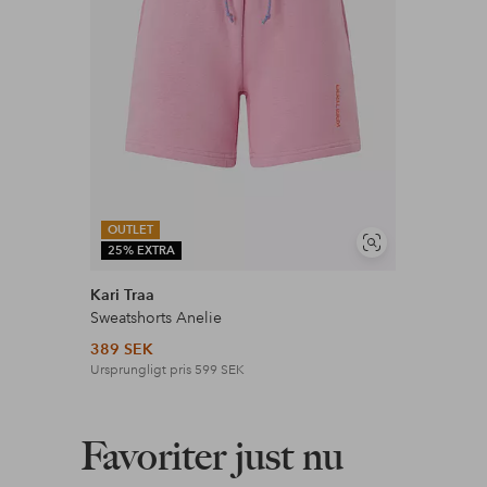
OUTLET
Visa
25% EXTRA
liknande
Kari Traa
Sweatshorts Anelie
389 SEK
Ursprungligt pris
599 SEK
Favoriter just nu