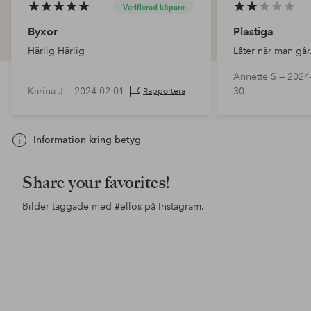
Verifierad köpare
Byxor
Plastiga
Härlig Härlig
Låter när man går
Annette S —
2024
Karina J —
2024-02-01
30
Rapportera
Information kring betyg
Share your favorites!
Bilder taggade med
#ellos
på Instagram.