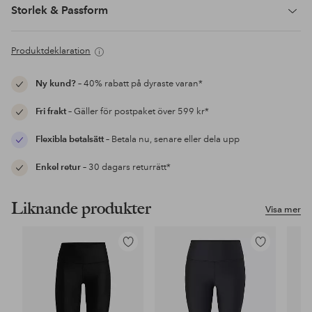
Storlek & Passform
Produktdeklaration
Ny kund?
– 40% rabatt på dyraste varan*
Fri frakt
– Gäller för postpaket över 599 kr*
Flexibla betalsätt
– Betala nu, senare eller dela upp
Enkel retur
– 30 dagars returrätt*
Liknande produkter
Visa mer
Lägg
Lägg
till
till
i
i
favoriter
favoriter