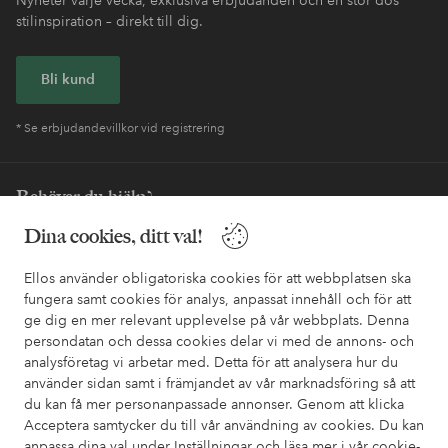
stilinspiration – direkt till dig.
Bli kund
* Se erbjudandevillkor vid registrering
Behöver du hjälp?
Dina cookies, ditt val!
I vår FAQ hittar du svaren på de vanligaste frågorna. Här finns
också information om hur du enklast kontaktar oss.
Ellos använder obligatoriska cookies för att webbplatsen ska
fungera samt cookies för analys, anpassat innehåll och för att
Kundservice
Beställning
Betalsätt
Leveran
ge dig en mer relevant upplevelse på vår webbplats. Denna
persondatan och dessa cookies delar vi med de annons- och
analysföretag vi arbetar med. Detta för att analysera hur du
använder sidan samt i främjandet av vår marknadsföring så att
Mina sidor
du kan få mer personanpassade annonser. Genom att klicka
Acceptera samtycker du till vår användning av cookies. Du kan
Om Ellos
anpassa dina val under Inställningar och läsa mer i vår
cookie-