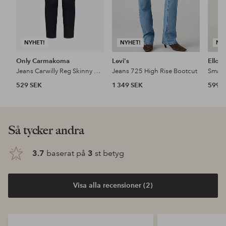
NYHET!
NYHET!
NY
Only Carmakoma
Levi's
Ellos 
Jeans Carwilly Reg Skinny Ank Dnm Box Noo
Jeans 725 High Rise Bootcut
Smala
529 SEK
1 349 SEK
599 
Så tycker andra
3.7
baserat på
3
st betyg
Visa alla recensioner (2)