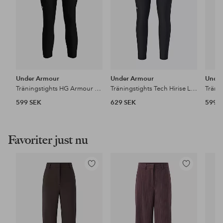
Under Armour
Under Armour
Unde
Träningstights HG Armour HiRise 7/8 NS
Träningstights Tech Hirise Leg
599 SEK
629 SEK
599 
Favoriter just nu
Lägg
Lägg
till
till
i
i
favoriter
favoriter