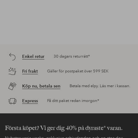
Enkel retur
30 dagars returrätt*
Fri frakt
Gäller för postpaket över 599 SEK
Köp nu, betala sen
Betala med elpy. Läs mer i kassan.
Express
Få ditt paket redan imorgon*
Första köpet? Vi ger dig 40% på dyraste* varan.
Nyheter varje vecka, exklusiva erbjudanden och en stor dos