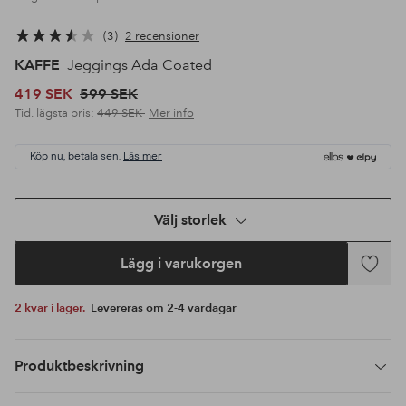
3
2 recensioner
KAFFE
Jeggings Ada Coated
419 SEK
599 SEK
Tid. lägsta pris:
449 SEK
Mer info
Köp nu, betala sen.
Läs mer
Välj storlek
Lägg i varukorgen
Lägg
till
2 kvar i lager.
Levereras om 2-4 vardagar
i
favoriter
Produktbeskrivning