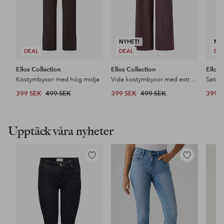
NYHET!
NY
DEAL
DEAL
DE
Ellos Collection
Ellos Collection
Ellos 
Kostymbyxor med hög midja
Vida kostymbyxor med extra hög midja
Satin
399 SEK
499 SEK
399 SEK
499 SEK
399 
Upptäck våra nyheter
Lägg
Lägg
till
till
i
i
favoriter
favoriter