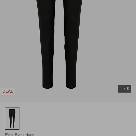
1
/
5
DEAL
Färg: Black deep