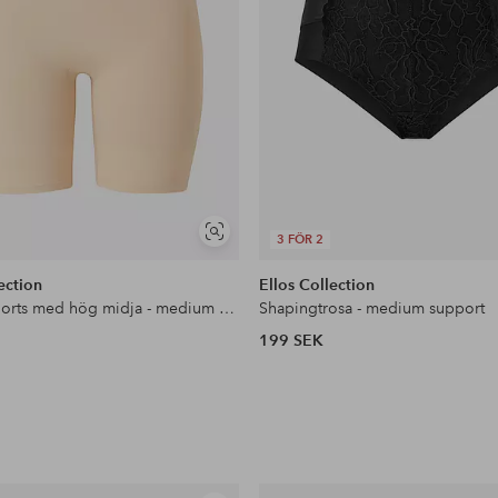
Visa
3 FÖR 2
liknande
ection
Ellos Collection
Shapingshorts med hög midja - medium support
Shapingtrosa - medium support
199 SEK