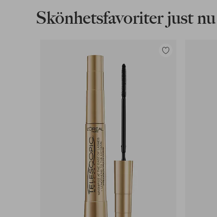
Skönhetsfavoriter just nu
Lägg
till
i
favoriter