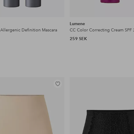
Lumene
Allergenic Definition Mascara
CC Color Correcting Cream SPF 
259 SEK
Lägg
till
i
favoriter