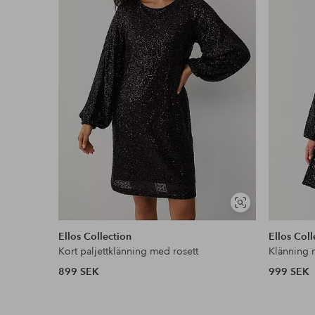
Faktura & Delbetalning
Våra mest fördelaktiga betalsätt
Läs mer
Visa
liknande
Ellos Collection
Ellos Coll
Kort paljettklänning med rosett
Klänning 
899 SEK
999 SEK