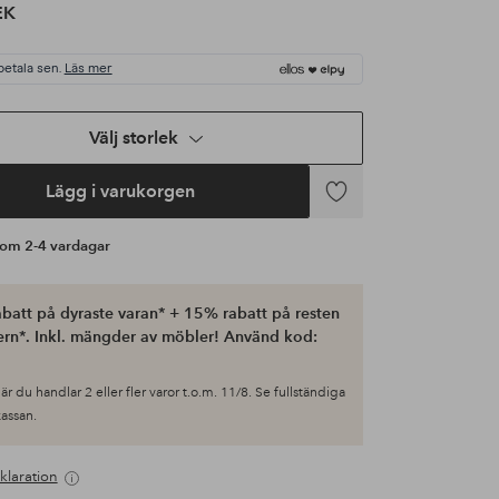
EK
betala sen.
Läs mer
Välj storlek
Lägg i varukorgen
Lägg
till
s om 2-4 vardagar
i
favoriter
batt på dyraste varan* + 15% rabatt på resten
ern*. Inkl. mängder av möbler! Använd kod:
är du handlar 2 eller fler varor t.o.m. 11/8. Se fullständiga
 kassan.
klaration