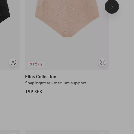
Nästa
produkt
Visa
Visa
3 FÖR 2
3 FÖR 2
liknande
liknande
Ellos Collection
Ellos Col
Shapingtrosa - medium support
199 SEK
299 SEK