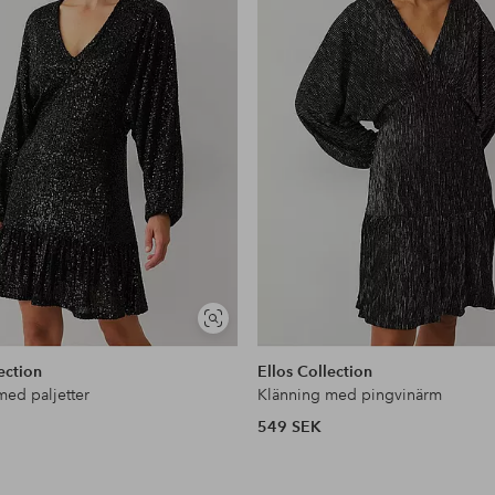
Visa
liknande
ection
Ellos Collection
med paljetter
Klänning med pingvinärm
549 SEK