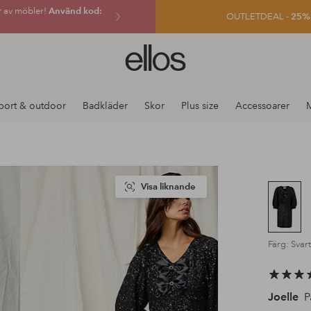
r av möbler!
Använd kod:
OUTLETDEAL -
25% e
Ellos
logotyp
-
gå
port & outdoor
Badkläder
Skor
Plus size
Accessoarer
till
förstasidan
Visa liknande
Färg: Svart
Joelle
P