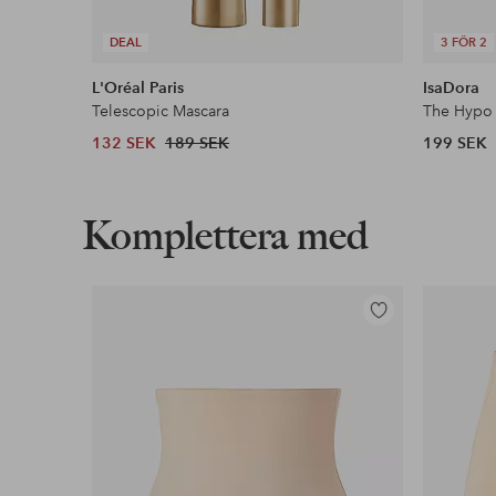
DEAL
3 FÖR 2
L'Oréal Paris
IsaDora
Telescopic Mascara
The Hypo 
132 SEK
189 SEK
199 SEK
Komplettera med
Lägg
till
i
favoriter