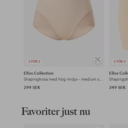
Visa
3 FÖR 2
3 FÖR 2
liknande
Ellos Collection
Ellos Coll
Shapingtrosa med hög midja – medium support
299 SEK
349 SEK
Favoriter just nu