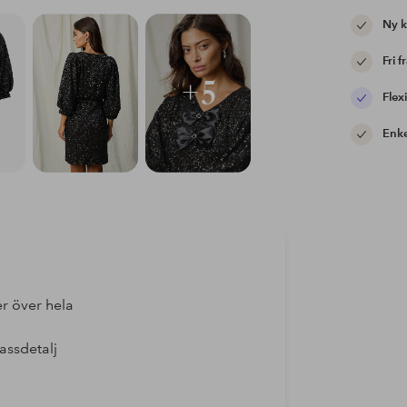
Ny 
Fri f
+5
Flexi
Enke
r över hela
assdetalj