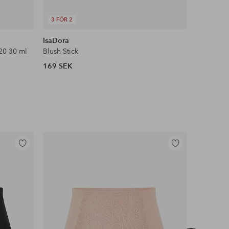
3 FÖR 2
DEAL
IsaDora
Maybelli
20 30 ml
Blush Stick
Face Stud
169 SEK
104 SEK
Lägg
Lägg
till
till
i
i
favoriter
favoriter