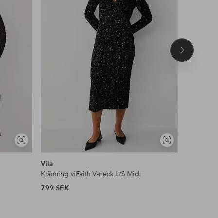
Nästa
produkt
Visa
Visa
liknande
liknande
Vila
Joelle
Klänning viFaith V-neck L/S Midi
Paljettklä
799 SEK
1 299 SE