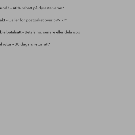
kund?
– 40% rabatt på dyraste varan*
rakt
– Gäller för postpaket över 599 kr*
bla betalsätt
– Betala nu, senare eller dela upp
l retur
– 30 dagars returrätt*