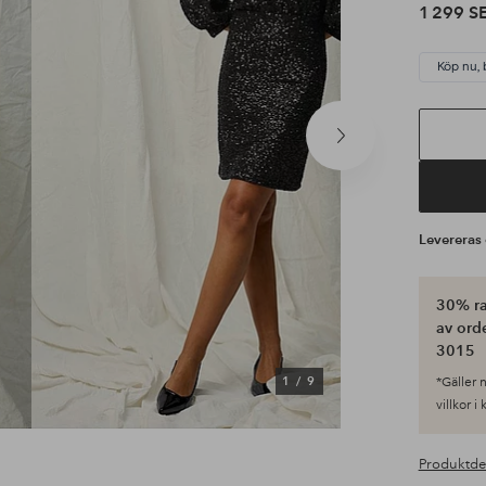
1 299 S
Köp nu, 
Nästa
produkt
Leverera
30% ra
av ord
3015
1
/
9
*Gäller n
villkor i
Produktde