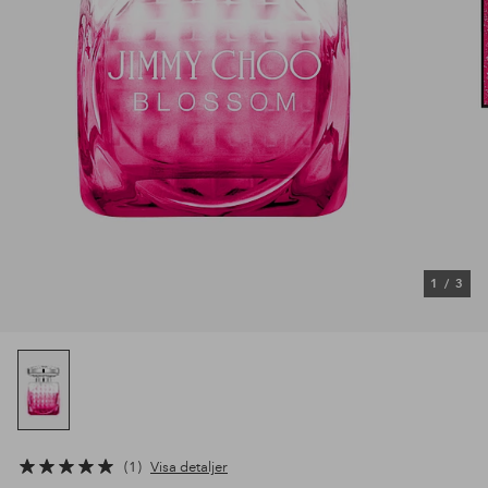
1
/
3
1
Visa detaljer