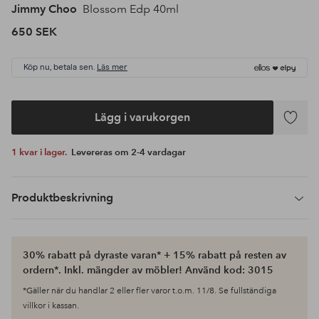
Jimmy Choo
Blossom Edp 40ml
650 SEK
Köp nu, betala sen.
Läs mer
Lägg i varukorgen
Lägg
till
1 kvar i lager.
Levereras om 2-4 vardagar
i
favoriter
Produktbeskrivning
30% rabatt på dyraste varan* + 15% rabatt på resten av
ordern*. Inkl. mängder av möbler! Använd kod: 3015
*Gäller när du handlar 2 eller fler varor t.o.m. 11/8. Se fullständiga
villkor i kassan.