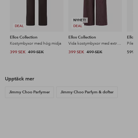
NYHET!
DEAL
DEAL
Ellos Collection
Ellos Collection
Ellos
Kostymbyxor med hög midja
Vida kostymbyxor med extra hög midja
Pileja
399 SEK
499 SEK
399 SEK
499 SEK
599 
Upptäck våra nyheter
Lägg
Lägg
till
till
i
i
favoriter
favoriter