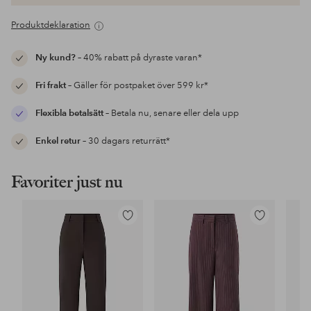
Produktdeklaration
Ny kund?
– 40% rabatt på dyraste varan*
Fri frakt
– Gäller för postpaket över 599 kr*
Flexibla betalsätt
– Betala nu, senare eller dela upp
Enkel retur
– 30 dagars returrätt*
Favoriter just nu
Lägg
Lägg
till
till
i
i
favoriter
favoriter