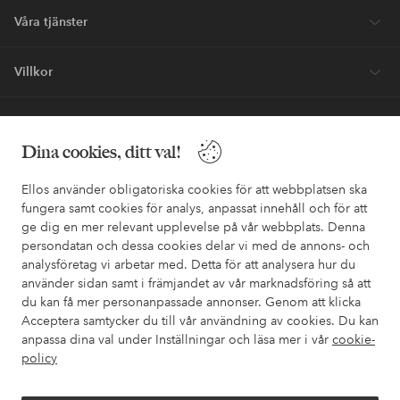
Bli kund
* Se erbjudandevillkor vid registrering
Behöver du hjälp?
Dina cookies, ditt val!
I vår FAQ hittar du svaren på de vanligaste frågorna. Här finns
också information om hur du enklast kontaktar oss.
Ellos använder obligatoriska cookies för att webbplatsen ska
fungera samt cookies för analys, anpassat innehåll och för att
Kundservice
Beställning
Betalsätt
Leveran
ge dig en mer relevant upplevelse på vår webbplats. Denna
persondatan och dessa cookies delar vi med de annons- och
analysföretag vi arbetar med. Detta för att analysera hur du
använder sidan samt i främjandet av vår marknadsföring så att
Mina sidor
du kan få mer personanpassade annonser. Genom att klicka
Acceptera samtycker du till vår användning av cookies. Du kan
Om Ellos
anpassa dina val under Inställningar och läsa mer i vår
cookie-
policy
Våra tjänster