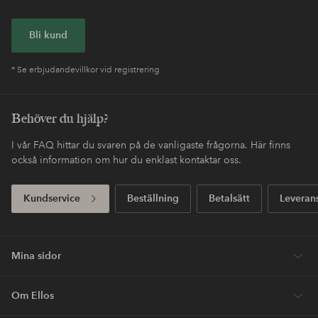
Enkel retur
30 dagars returrätt*
Fri frakt
Gäller för postpaket över 599 SEK
Köp nu, betala sen
Betala med elpy. Läs mer i kassan.
Express
Få ditt paket redan imorgon*
Första köpet? Vi ger dig 40% på dyraste* varan.
Nyheter varje vecka, exklusiva erbjudanden och en stor dos
stilinspiration – direkt till dig.